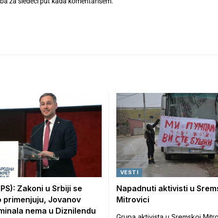
eba za sledeći put kada komentarišem.
VESTI
PS): Zakoni u Srbiji se
Napadnuti aktivisti u Srem
o primenjuju, Jovanov
Mitrovici
iminala nema u Diznilendu
Grupa aktivista u Sremskoj Mitr