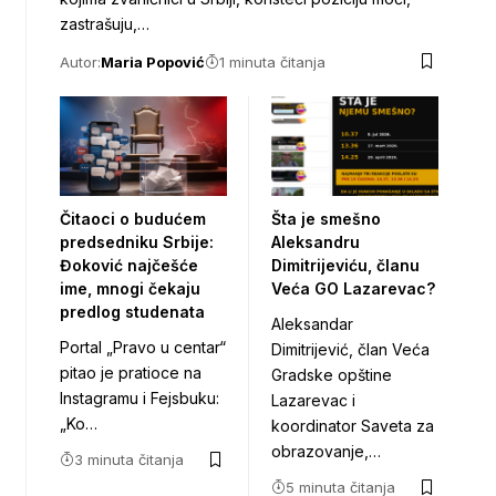
zastrašuju,…
Autor:
Maria Popović
1 minuta čitanja
Čitaoci o budućem
Šta je smešno
predsedniku Srbije:
Aleksandru
Đoković najčešće
Dimitrijeviću, članu
ime, mnogi čekaju
Veća GO Lazarevac?
predlog studenata
Aleksandar
Portal „Pravo u centar“
Dimitrijević, član Veća
pitao je pratioce na
Gradske opštine
Instagramu i Fejsbuku:
Lazarevac i
„Ko…
koordinator Saveta za
obrazovanje,…
3 minuta čitanja
5 minuta čitanja