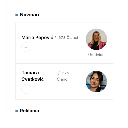
Novinari
Maria Popović
673 Članci
Urednica
Tamara
575
Cvetković
Članci
Reklama