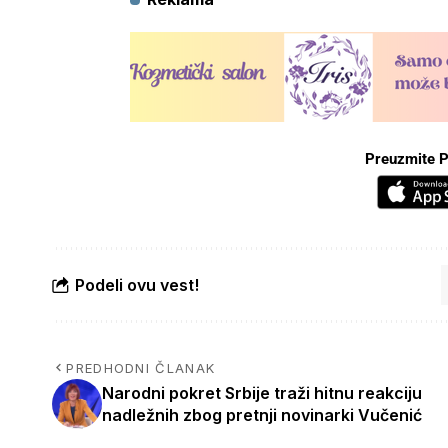
Preuzmite P
Podeli ovu vest!
PREDHODNI ČLANAK
Narodni pokret Srbije traži hitnu reakciju
nadležnih zbog pretnji novinarki Vučenić