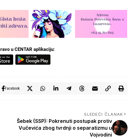
ravo u CENTAR aplikaciju:
Facebook
SLEDEĆI ČLANAK
Šebek (SSP): Pokrenuti postupak protiv
Vučevića zbog tvrdnji o separatizmu u
Vojvodini