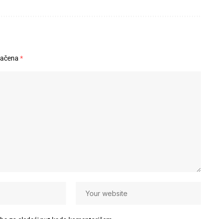
načena
*