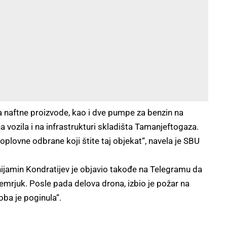
a naftne proizvode, kao i dve pumpe za benzin na
na vozila i na infrastrukturi skladišta Tamanjeftogaza.
oplovne odbrane koji štite taj objekat“, navela je SBU
jamin Kondratijev je objavio takođe na Telegramu da
Temrjuk. Posle pada delova drona, izbio je požar na
ba je poginula“.