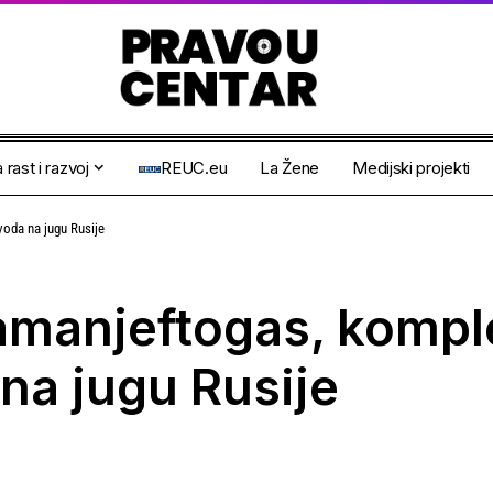
 rast i razvoj
REUC.eu
La Žene
Medijski projekti
voda na jugu Rusije
amanjeftogas, kompl
na jugu Rusije