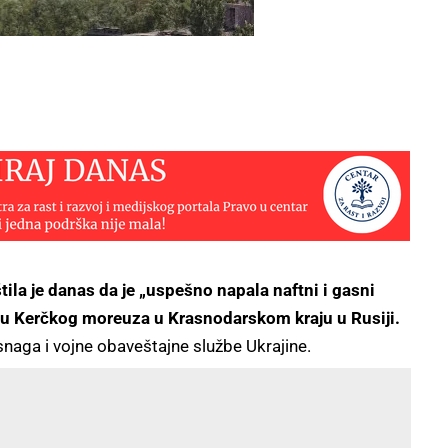
ila je danas da je „uspešno napala naftni i gasni
ju Kerčkog moreuza u Krasnodarskom kraju u Rusiji.
 snaga i vojne obaveštajne službe Ukrajine.