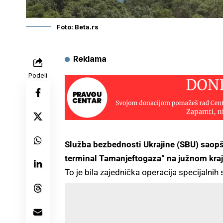
Foto: Beta.rs
Reklama
Podeli
Služba bezbednosti Ukrajine (SBU) saopšt
terminal Tamanjeftogaza“ na južnom kra
To je bila zajednička operacija specijalnih