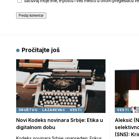
Sačuvaj moje ime, e-poštu i veb mesto u ovom pregledaču v
Pročitajte još
DRUŠTVO
LAZAREVAC
VESTI
VESTI
Novi Kodeks novinara Srbije: Etika u
Aleksić (N
digitalnom dobu
selektivn
(SNS): Kr
Kodeks novinara Srbije unapređen: Fokus