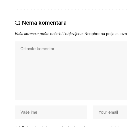
Nema komentara
Vaša adresa e-pošte neće biti objavljena.
Neophodna polja su oz