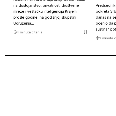
na dostojanstvo, privatnost, društvene
Predsednik
mreže i veštačku inteligenciju Krajem
pokreta Srb
prošle godine, na godišnjoj skupštini
danas na se
Udruženja…
ocenio da 
suština" po
4 minuta čitanja
2 minuta č