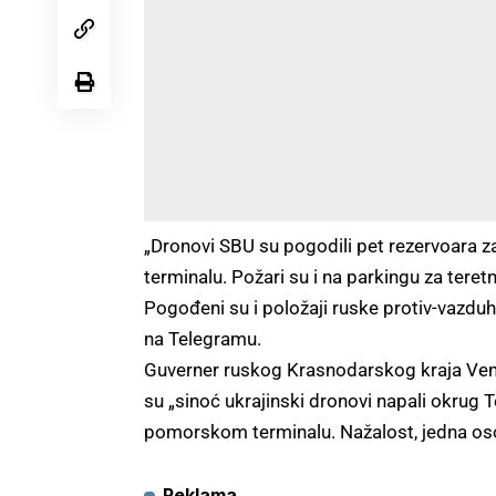
„Dronovi SBU su pogodili pet rezervoara z
terminalu. Požari su i na parkingu za teret
Pogođeni su i položaji ruske protiv-vazduh
na Telegramu.
Guverner ruskog Krasnodarskog kraja Veni
su „sinoć ukrajinski dronovi napali okrug 
pomorskom terminalu. Nažalost, jedna oso
Reklama