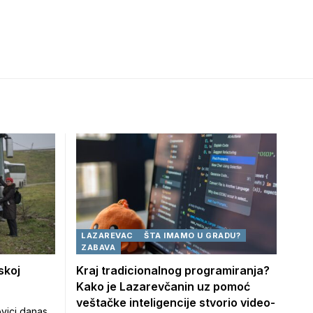
LAZAREVAC
ŠTA IMAMO U GRADU?
ZABAVA
skoj
Kraj tradicionalnog programiranja?
Kako je Lazarevčanin uz pomoć
veštačke inteligencije stvorio video-
ovici danas