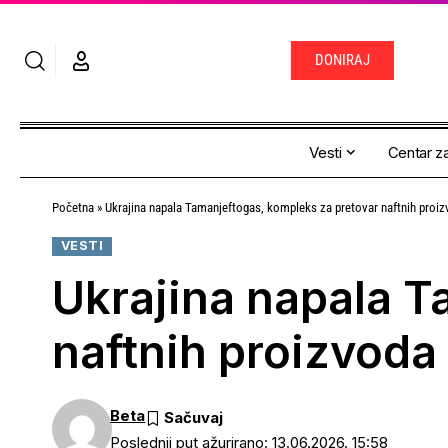
DONIRAJ
Vesti
Centar za
Početna
»
Ukrajina napala Tamanjeftogas, kompleks za pretovar naftnih proiz
VESTI
Ukrajina napala T
naftnih proizvoda 
Beta
Poslednji put ažurirano: 13.06.2026. 15:58