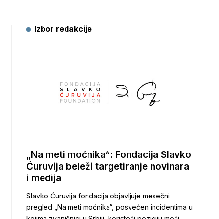
Izbor redakcije
„Na meti moćnika“: Fondacija Slavko
Ćuruvija beleži targetiranje novinara
i medija
Slavko Ćuruvija fondacija objavljuje mesečni
pregled „Na meti moćnika“, posvećen incidentima u
kojima zvaničnici u Srbiji, koristeći poziciju moći,