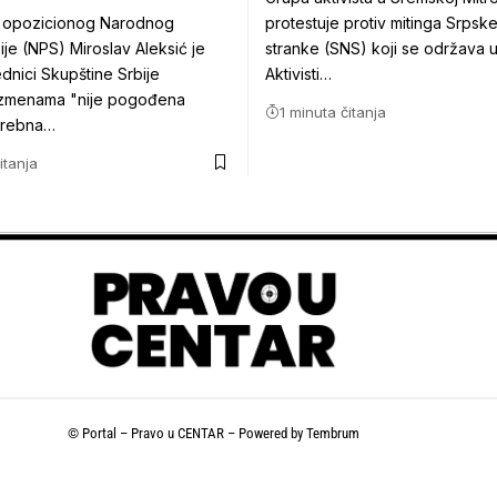
 opozicionog Narodnog
protestuje protiv mitinga Srps
ije (NPS) Miroslav Aleksić je
stranke (SNS) koji se održava 
dnici Skupštine Srbije
Aktivisti…
izmenama "nije pogođena
1 minuta čitanja
trebna…
itanja
© Portal – Pravo u CENTAR – Powered by
Tembrum