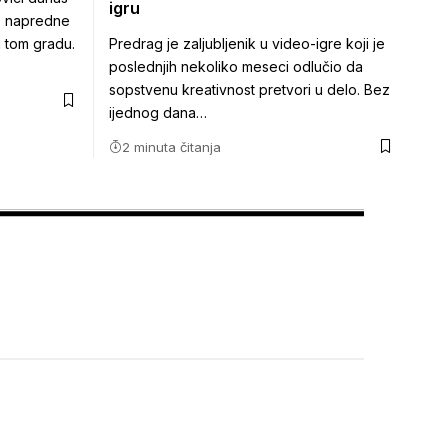
igru
ke napredne
u tom gradu.
Predrag je zaljubljenik u video-igre koji je
poslednjih nekoliko meseci odlučio da
sopstvenu kreativnost pretvori u delo. Bez
ijednog dana…
2 minuta čitanja