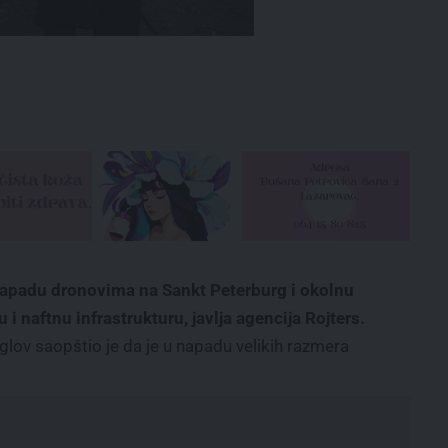
napadu dronovima na Sankt Peterburg i okolnu
 i naftnu infrastrukturu, javlja agencija Rojters.
ov saopštio je da je u napadu velikih razmera