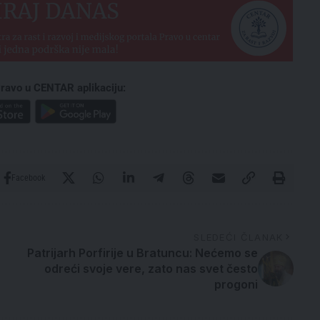
ravo u CENTAR aplikaciju:
Facebook
SLEDEĆI ČLANAK
Patrijarh Porfirije u Bratuncu: Nećemo se
odreći svoje vere, zato nas svet često
progoni