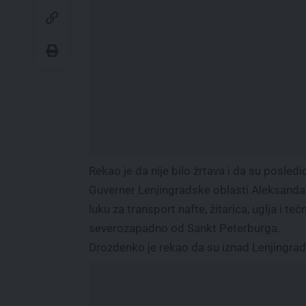
Rekao je da nije bilo žrtava i da su posled
Guverner Lenjingradske oblasti Aleksandar
luku za transport nafte, žitarica, uglja i t
severozapadno od Sankt Peterburga.
Drozdenko je rekao da su iznad Lenjingra