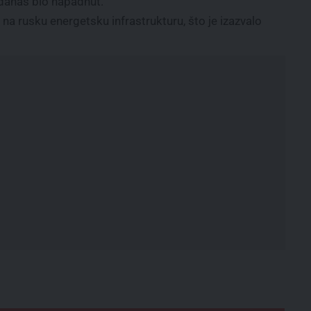
t danas bio napadnut.
 na rusku energetsku infrastrukturu, što je izazvalo