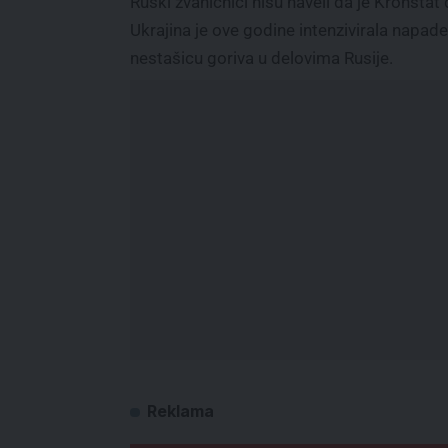
Ruski zvaničnici nisu naveli da je Kronšta
Ukrajina je ove godine intenzivirala napade
nestašicu goriva u delovima Rusije.
Reklama