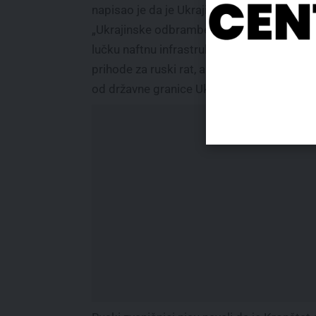
napisao je da je Ukrajina napala i Kronštat.
„Ukrajinske odbrambene snage su pogodi
lučku naftnu infrastrukturu koja generiše
prihode za ruski rat, a takođe su pogodile
od državne granice Ukrajine“, napisao je Ze