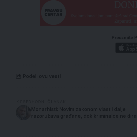
Preuzmite P
Podeli ovu vest!
PREDHODNI ČLANAK
Monarhisti: Novim zakonom vlast i dalje
razoružava građane, dok kriminalce ne dira