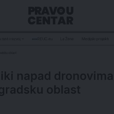
 rast i razvoj
REUC.eu
La Žene
Medijski projekti
radsku oblast
eliki napad dronovima
ngradsku oblast