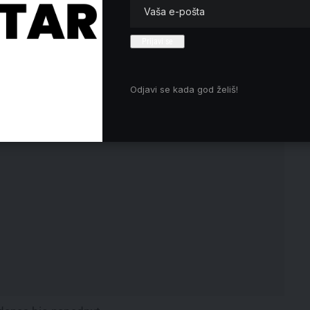
rekao da opada uloga Zapada u
privredi sveta
le
 i Kronštat, važnu vojnu metu udaljenu više od 850 km
lenski.
Odjavi se kada god želiš!