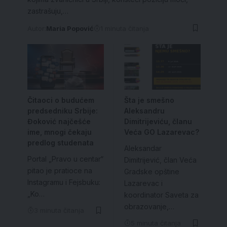
zastrašuju,…
Autor:
Maria Popović
1 minuta čitanja
Čitaoci o budućem
Šta je smešno
predsedniku Srbije:
Aleksandru
Đoković najčešće
Dimitrijeviću, članu
ime, mnogi čekaju
Veća GO Lazarevac?
predlog studenata
Aleksandar
Portal „Pravo u centar“
Dimitrijević, član Veća
pitao je pratioce na
Gradske opštine
Instagramu i Fejsbuku:
Lazarevac i
„Ko…
koordinator Saveta za
obrazovanje,…
3 minuta čitanja
5 minuta čitanja