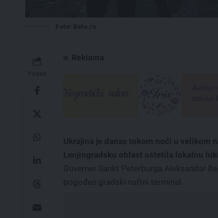
Foto: Beta.rs
Reklama
Podeli
Ukrajina je danas tokom noći u velikom 
Lenjingradsku oblast oštetila lokalnu luku
Guverner Sankt Peterburga Aleksandar Begl
pogođen gradski naftni terminal.