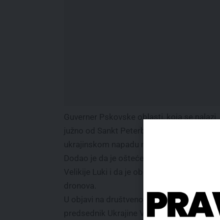
Guverner Pskovske oblasti, koja se nalazi
južno od Sankt Peterburga, izjavio je da je 
ukrajinskom napadu načinjena manja šteta
Dodao je da je oštećena fabrika u gradu
Velikije Luki i da je oboreno više od 30
dronova.
U objavi na društvenoj mreži Telegram,
predsednik Ukrajine Volodimir Zelenski