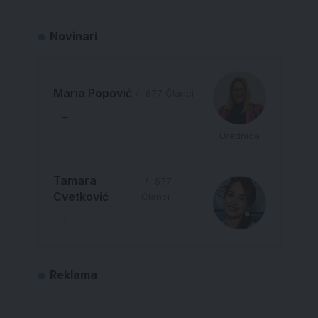
Novinari
Maria Popović
677 Članci
Urednica
Tamara
577
Cvetković
Članci
Reklama