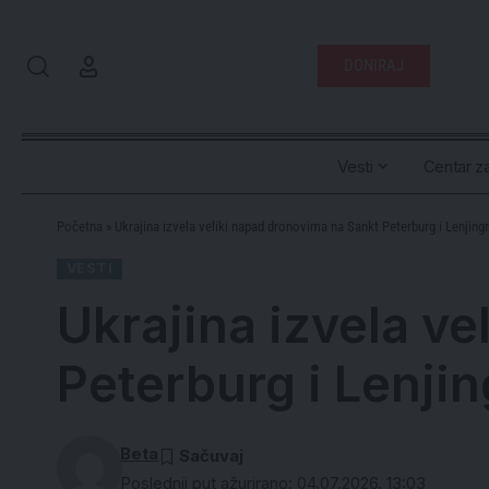
DONIRAJ
Vesti
Centar za
Početna
»
Ukrajina izvela veliki napad dronovima na Sankt Peterburg i Lenjing
VESTI
Ukrajina izvela v
Peterburg i Lenji
Beta
Poslednji put ažurirano: 04.07.2026. 13:03