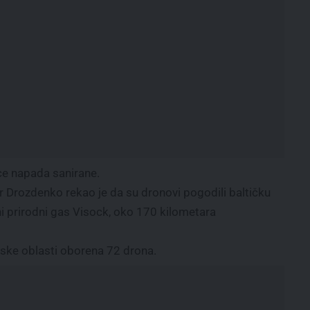
ice napada sanirane.
 Drozdenko rekao je da su dronovi pogodili baltičku
ečni prirodni gas Visock, oko 170 kilometara
dske oblasti oborena 72 drona.