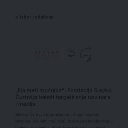
Izbor redakcije
„Na meti moćnika“: Fondacija Slavko
Ćuruvija beleži targetiranje novinara
i medija
Slavko Ćuruvija fondacija objavljuje mesečni
pregled „Na meti moćnika“, posvećen incidentima u
kojima zvaničnici u Srbiji, koristeći poziciju moći,