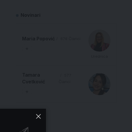
Novinari
Maria Popović
678 Članci
Urednica
Tamara
577
Cvetković
Članci
Reklama