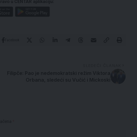
ravo u CENTAR aplikaciju:
Facebook
SLEDEĆI ČLANAK
Filipče: Pao je nedemokratski režim Viktora
Orbana, sledeći su Vučić i Mickoski
načena
*