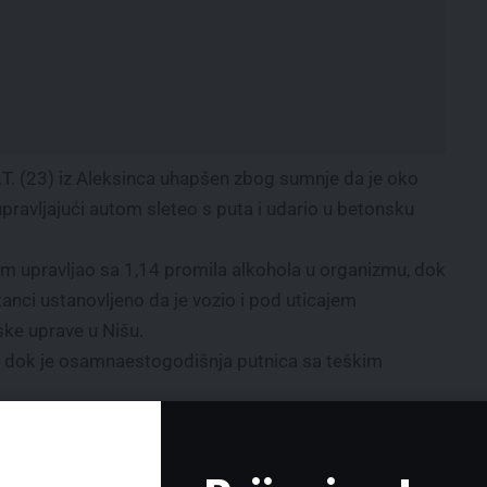
 D.T. (23) iz Aleksinca uhapšen zbog sumnje da je oko
upravljajući autom sleteo s puta i udario u betonsku
lom upravljao sa 1,14 promila alkohola u organizmu, dok
anci ustanovljeno da je vozio i pod uticajem
ske uprave u Nišu.
i, dok je osamnaestogodišnja putnica sa teškim