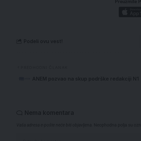
Preuzmite P
Podeli ovu vest!
PREDHODNI ČLANAK
ANEM pozvao na skup podrške redakciji N1
Nema komentara
Vaša adresa e-pošte neće biti objavljena.
Neophodna polja su oz