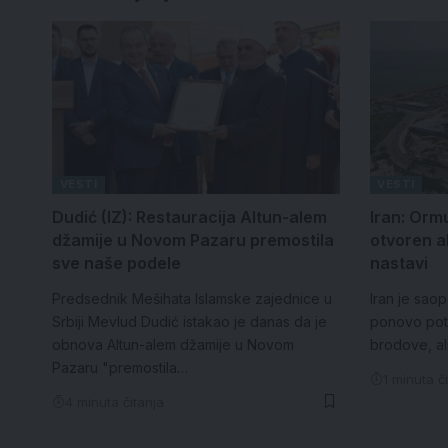
VESTI
VESTI
Dudić (IZ): Restauracija Altun-alem
Iran: Orm
džamije u Novom Pazaru premostila
otvoren a
sve naše podele
nastavi
Predsednik Mešihata Islamske zajednice u
Iran je sao
Srbiji Mevlud Dudić istakao je danas da je
ponovo pot
obnova Altun-alem džamije u Novom
brodove, al
Pazaru "premostila…
1 minuta č
4 minuta čitanja