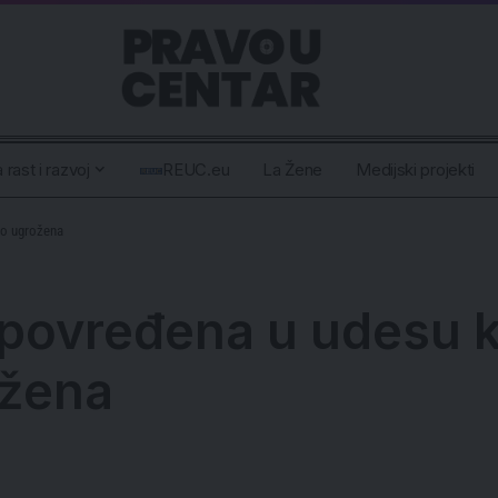
 rast i razvoj
REUC.eu
La Žene
Medijski projekti
no ugrožena
povređena u udesu k
ožena