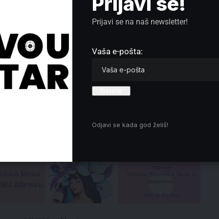
Prijavi se!
Prijavi se na naš newsletter!
Vaša e-pošta:
dlogu javnog tužioca, određen pritvor do 30 dana.
Odjavi se kada god želiš!