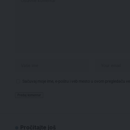
Sačuvaj moje ime, e-poštu i veb mesto u ovom pregledaču v
Pročitajte još