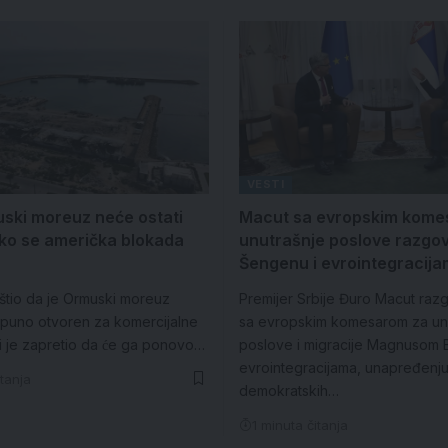
VESTI
uski moreuz neće ostati
Macut sa evropskim kome
ko se američka blokada
unutrašnje poslove razgo
Šengenu i evrointegracij
pštio da je Ormuski moreuz
Premijer Srbije Đuro Macut raz
puno otvoren za komercijalne
sa evropskim komesarom za un
i je zapretio da će ga ponovo…
poslove i migracije Magnusom 
evrointegracijama, unapređenj
itanja
demokratskih…
1 minuta čitanja