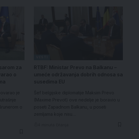
VESTI
sarom za
RTBF: Ministar Prevo na Balkanu –
varao o
umeće održavanja dobrih odnosa sa
ama
susedima EU
govarao je
Šef belgijske diplomatije Maksim Prevo
utrašnje
(Maxime Prevot) ove nedelje je boravio u
Brunerom o
poseti Zapadnom Balkanu, u poseti
u
zemljama koje nisu…
4 minuta čitanja