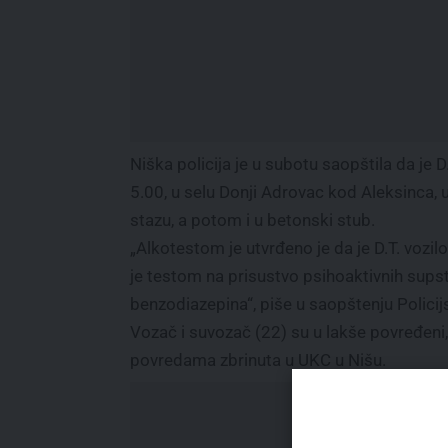
Niška policija je u subotu saopštila da je
5.00, u selu Donji Adrovac kod Aleksinca, 
stazu, a potom i u betonski stub.
„Alkotestom je utvrđeno je da je D.T. vozi
je testom na prisustvo psihoaktivnih supst
benzodiazepina“, piše u saopštenju Policij
Vozač i suvozač (22) su u lakše povređen
povredama zbrinuta u UKC u Nišu.