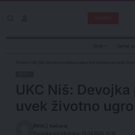
DONIRAJ
Vesti
Centar za
Početna
»
UKC Niš: Devojka povređena u udesu kod Aleksinca još uvek život
VESTI
UKC Niš: Devojka 
uvek životno ugr
Beta
Poslednji put ažurirano: 13.04.2026. 10:16