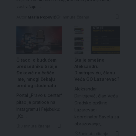
zastrašuju,…
Autor:
Maria Popović
1 minuta čitanja
Čitaoci o budućem
Šta je smešno
predsedniku Srbije:
Aleksandru
Đoković najčešće
Dimitrijeviću, članu
ime, mnogi čekaju
Veća GO Lazarevac?
predlog studenata
Aleksandar
Portal „Pravo u centar“
Dimitrijević, član Veća
pitao je pratioce na
Gradske opštine
Instagramu i Fejsbuku:
Lazarevac i
„Ko…
koordinator Saveta za
obrazovanje,…
3 minuta čitanja
5 minuta čitanja