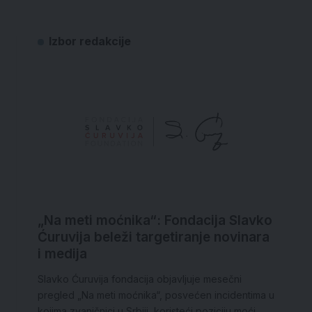
Izbor redakcije
„Na meti moćnika“: Fondacija Slavko
Ćuruvija beleži targetiranje novinara
i medija
Slavko Ćuruvija fondacija objavljuje mesečni
pregled „Na meti moćnika“, posvećen incidentima u
kojima zvaničnici u Srbiji, koristeći poziciju moći,