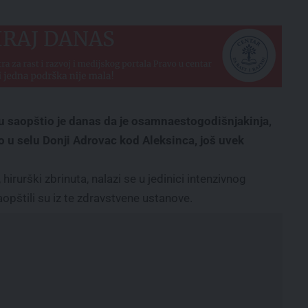
šu saopštio je danas da je osamnaestogodišnjakinja,
o u selu Donji Adrovac kod Aleksinca, još uvek
irurški zbrinuta, nalazi se u jedinici intenzivnog
saopštili su iz te zdravstvene ustanove.