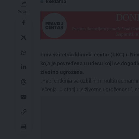
Reklama
Podeli
Univerzitetski klinički centar (UKC) u Ni
koja je povređena u udesu koji se dogodi
životno ugrožena.
„Pacijentkinja sa ozbiljnim multitraumama, h
lečenja. U stanju je životne ugroženosti“, 