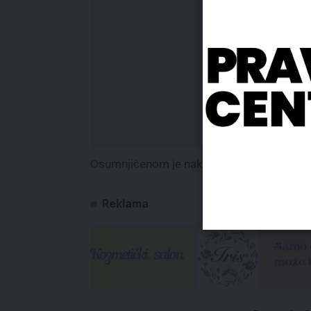
Osumnjičenom je nakon saslušanja, po pre
Reklama