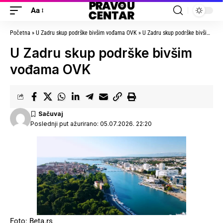
Aa
Početna
»
U Zadru skup podrške bivšim vođama OVK
»
U Zadru skup podrške bivšim vođama OVK
U Zadru skup podrške bivšim
vođama OVK
Poslednji put ažurirano: 05.07.2026. 22:20
Foto: Beta.rs