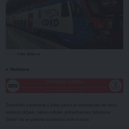
Foto: Beta.rs
Reklama
Železnički saobraćaj u Srbiji jutros je obustavljen na celoj
teritoriji države, nakon odluke „Infrastrukture železnice
Srbije” da se prekine saobraćaj svih vozova.