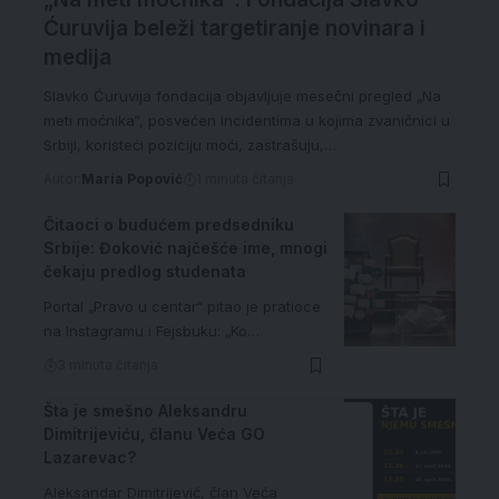
Ćuruvija beleži targetiranje novinara i
medija
Slavko Ćuruvija fondacija objavljuje mesečni pregled „Na
meti moćnika“, posvećen incidentima u kojima zvaničnici u
Srbiji, koristeći poziciju moći, zastrašuju,…
Autor:
Maria Popović
1 minuta čitanja
Čitaoci o budućem predsedniku
Srbije: Đoković najčešće ime, mnogi
čekaju predlog studenata
Portal „Pravo u centar“ pitao je pratioce
na Instagramu i Fejsbuku: „Ko…
3 minuta čitanja
Šta je smešno Aleksandru
Dimitrijeviću, članu Veća GO
Lazarevac?
Aleksandar Dimitrijević, član Veća