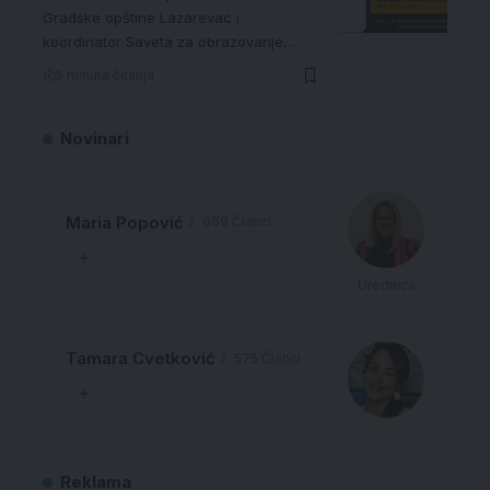
Gradske opštine Lazarevac i
koordinator Saveta za obrazovanje,…
5 minuta čitanja
Novinari
Maria Popović
669 Članci
Urednica
Tamara Cvetković
575 Članci
Reklama