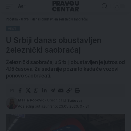
Aa
Početna
»
U Srbiji danas obustavljen železnički saobraćaj
VESTI
U Srbiji danas obustavljen
železnički saobraćaj
Železnički saobraćaj u Srbiji obustavljen je jutros od
4.15 časova. Za sada nije poznato kada će vozovi
ponovo saobraćati.
Maria Popović
- Urednica
Poslednji put ažurirano: 23.05.2026. 07:31