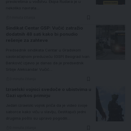
preokretima u vođstvu. Ekipa Rudara je u
nekoliko navrata…
1 minuta čitanja
Sindikat Centar GSP: Vučić zatražio
dodatnih 48 sati kako bi ponudio
rešenje za zahteve
Predsednik sindikata Centar u Gradskom
saobraćajnom preduzeću (GSP) Beograd Ivan
Banković izjavio je danas da je predsednik
Srbije Aleksandar Vučić…
3 minuta čitanja
Izraelski vojnici svedoče o ubistvima u
Gazi uprkos primirju
Jedan izraelski vojnik priča da je video svoje
saborce kako viču u slavlju, čestitajući jedni
drugima pošto su upravo pogodili…
9 minuta čitanja