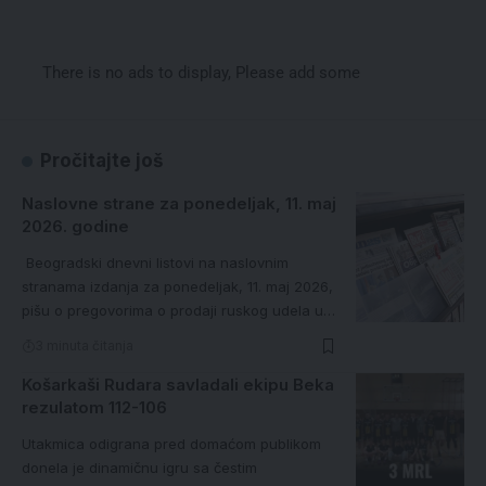
There is no ads to display, Please add some
Pročitajte još
Naslovne strane za ponedeljak, 11. maj
2026. godine
Beogradski dnevni listovi na naslovnim
stranama izdanja za ponedeljak, 11. maj 2026,
pišu o pregovorima o prodaji ruskog udela u…
3 minuta čitanja
Košarkaši Rudara savladali ekipu Beka
rezulatom 112-106
Utakmica odigrana pred domaćom publikom
donela je dinamičnu igru sa čestim