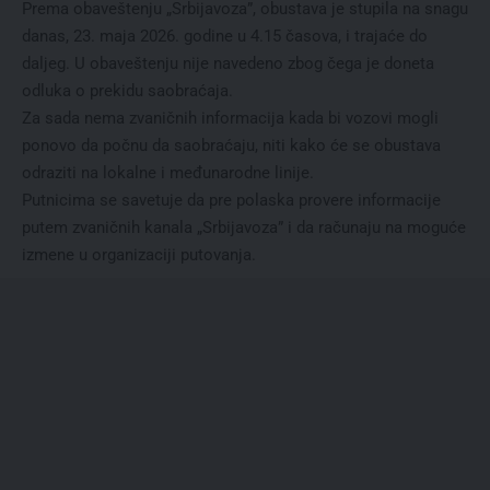
Prema obaveštenju „Srbijavoza”, obustava je stupila na snagu
danas, 23. maja 2026. godine u 4.15 časova, i trajaće do
daljeg. U obaveštenju nije navedeno zbog čega je doneta
odluka o prekidu saobraćaja.
Za sada nema zvaničnih informacija kada bi vozovi mogli
ponovo da počnu da saobraćaju, niti kako će se obustava
odraziti na lokalne i međunarodne linije.
Putnicima se savetuje da pre polaska provere informacije
putem zvaničnih kanala „Srbijavoza” i da računaju na moguće
izmene u organizaciji putovanja.