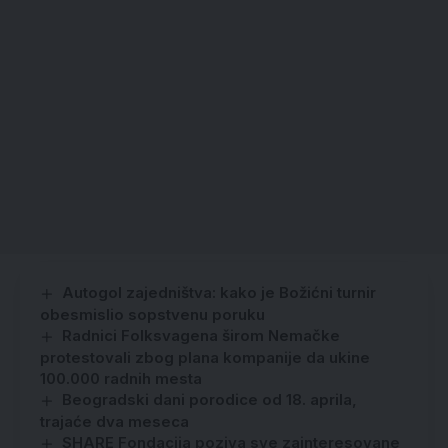
Autogol zajedništva: kako je Božićni turnir
obesmislio sopstvenu poruku
Radnici Folksvagena širom Nemačke
protestovali zbog plana kompanije da ukine
100.000 radnih mesta
Beogradski dani porodice od 18. aprila,
trajaće dva meseca
SHARE Fondacija poziva sve zainteresovane