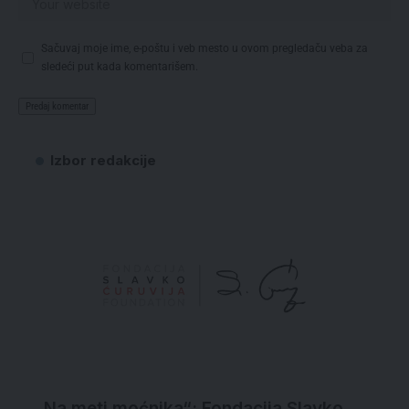
Sačuvaj moje ime, e-poštu i veb mesto u ovom pregledaču veba za
sledeći put kada komentarišem.
Izbor redakcije
„Na meti moćnika“: Fondacija Slavko