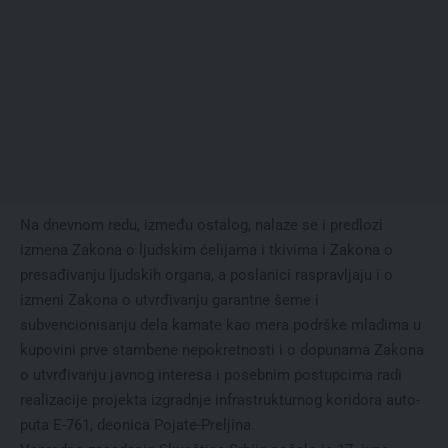
Na dnevnom redu, između ostalog, nalaze se i predlozi
izmena Zakona o ljudskim ćelijama i tkivima i Zakona o
presađivanju ljudskih organa, a poslanici raspravljaju i o
izmeni Zakona o utvrđivanju garantne šeme i
subvencionisanju dela kamate kao mera podrške mladima u
kupovini prve stambene nepokretnosti i o dopunama Zakona
o utvrđivanju javnog interesa i posebnim postupcima radi
realizacije projekta izgradnje infrastrukturnog koridora auto-
puta E-761, deonica Pojate-Preljina.