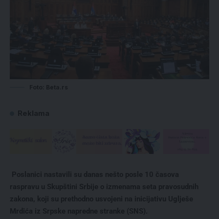
Foto: Beta.rs
Reklama
Poslanici nastavili su danas nešto posle 10 časova
raspravu u Skupštini Srbije o izmenama seta pravosudnih
zakona, koji su prethodno usvojeni na inicijativu Uglješe
Mrdića iz Srpske napredne stranke (SNS).