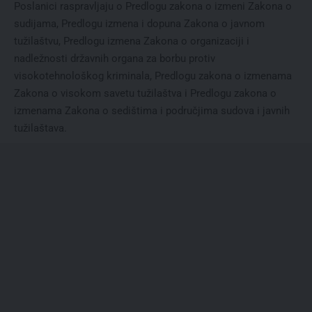
Poslanici raspravljaju o Predlogu zakona o izmeni Zakona o
sudijama, Predlogu izmena i dopuna Zakona o javnom
tužilaštvu, Predlogu izmena Zakona o organizaciji i
nadležnosti državnih organa za borbu protiv
visokotehnološkog kriminala, Predlogu zakona o izmenama
Zakona o visokom savetu tužilaštva i Predlogu zakona o
izmenama Zakona o sedištima i područjima sudova i javnih
tužilaštava.