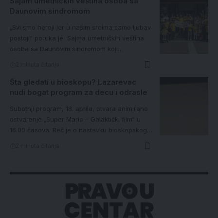
Sajam umetničkih veština osoba sa
Daunovim sindromom
„Svi smo heroji jer u našim srcima samo ljubav
postoji“ poruka je Sajma umetničkih veština
osoba sa Daunovim sindromom koji…
2 minuta čitanja
Šta gledati u bioskopu? Lazarevac
nudi bogat program za decu i odrasle
Subotnji program, 18. aprila, otvara animirano
ostvarenje „Super Mario – Galaktički film“ u
16.00 časova. Reč je o nastavku bioskopskog…
2 minuta čitanja