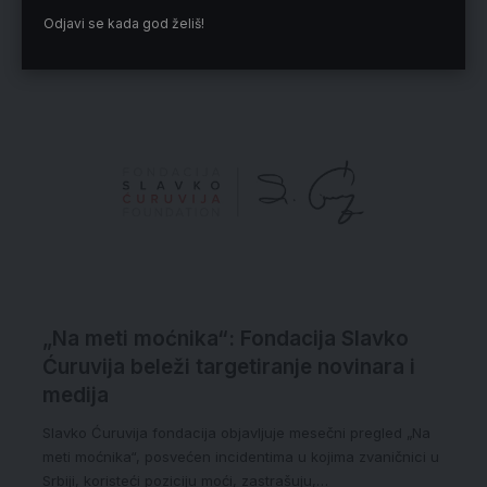
Odjavi se kada god želiš!
Izbor redakcije
„Na meti moćnika“: Fondacija Slavko
Ćuruvija beleži targetiranje novinara i
medija
Slavko Ćuruvija fondacija objavljuje mesečni pregled „Na
meti moćnika“, posvećen incidentima u kojima zvaničnici u
Srbiji, koristeći poziciju moći, zastrašuju,…