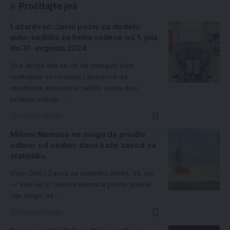
Pročitajte još
Lazarevac: Javni poziv za dodelu
auto-sedišta za bebe rođene od 1. jula
do 31. avgusta 2024.
Ova akcija ima za cilj da omogući svim
roditeljima sa teritorije Lazarevca da
obezbede adekvatnu zaštitu svojoj deci
prilikom vožnje.…
1 minuta čitanja
Milioni Nemaca ne mogu da priušte
odmor od sedam dana kaže zavod za
statistiku
Izvor: DPA i Zavod za statistiku Berlin, 24. jun
— Više od 17 miliona Nemaca prošle godine
nije moglo da…
2 minuta čitanja