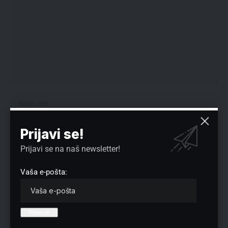
Prijavi se!
Prijavi se na naš newsletter!
Vaša e-pošta:
Sačuvaj moje ime, e-poštu i veb mesto u ovom pregledaču veba za
sledeći put kada komentarišem.