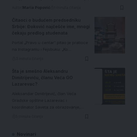
Autor:
Maria Popović
1 minuta čitanja
Čitaoci o budućem predsedniku
Srbije: Đoković najčešće ime, mnogi
čekaju predlog studenata
Portal „Pravo u centar“ pitao je pratioce
na Instagramu i Fejsbuku: „Ko…
3 minuta čitanja
Šta je smešno Aleksandru
Dimitrijeviću, članu Veća GO
Lazarevac?
Aleksandar Dimitrijević, član Veća
Gradske opštine Lazarevac i
koordinator Saveta za obrazovanje,…
5 minuta čitanja
Novinari