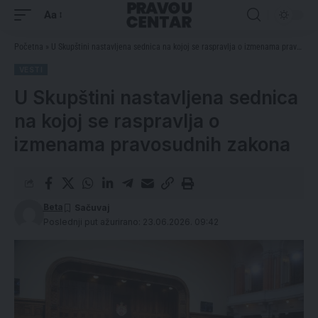
Aa
Početna
»
U Skupštini nastavljena sednica na kojoj se raspravlja o izmenama pravosudnih zakona
VESTI
U Skupštini nastavljena sednica
na kojoj se raspravlja o
izmenama pravosudnih zakona
Beta
Poslednji put ažurirano: 23.06.2026. 09:42