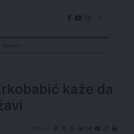
Kontakt
Krkobabić kaže da
žavi
Podeli