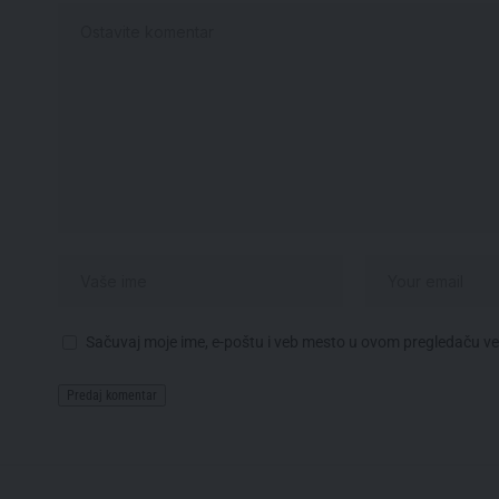
Sačuvaj moje ime, e-poštu i veb mesto u ovom pregledaču v