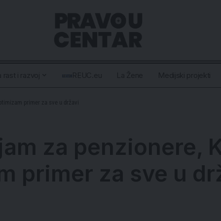
 rast i razvoj
REUC.eu
La Žene
Medijski projekti
ptimizam primer za sve u državi
jam za penzionere, 
m primer za sve u dr