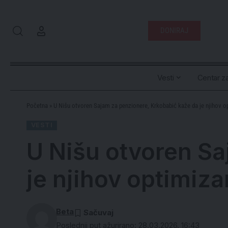
DONIRAJ
Vesti
Centar za
Početna
»
U Nišu otvoren Sajam za penzionere, Krkobabić kaže da je njihov o
VESTI
U Nišu otvoren Sa
je njihov optimiza
Beta
Poslednji put ažurirano: 28.03.2026. 16:43