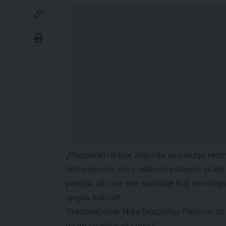
„Penzioneri Srbije znaju da su penzije redo
Istovremeno, oni c velikom pažnjom prate 
penzija, ali i sve one sadržaje koji im obo
njegov kabinet.
Gradonačelnik Niša Dragoslav Pavlović oceni
da im se Niš sada oduži“.