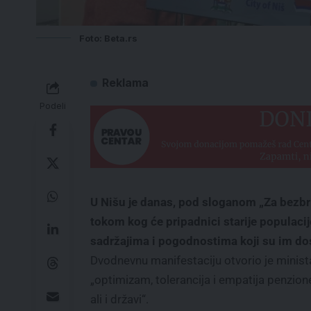
Foto: Beta.rs
Reklama
Podeli
U Nišu je danas, pod sloganom „Za bezbr
tokom kog će pripadnici starije populaci
sadržajima i pogodnostima koji su im dostu
Dvodnevnu manifestaciju otvorio je minista
„optimizam, tolerancija i empatija penzione
ali i državi“.