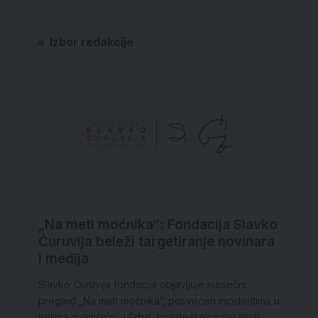
Izbor redakcije
„Na meti moćnika“: Fondacija Slavko
Ćuruvija beleži targetiranje novinara
i medija
Slavko Ćuruvija fondacija objavljuje mesečni
pregled „Na meti moćnika“, posvećen incidentima u
kojima zvaničnici u Srbiji, koristeći poziciju moći,