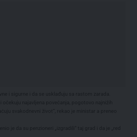
vne i sigurne i da se usklađuju sa rastom zarada.
i očekuju najavljena povećanja, pogotovo najnižih
gaćuju svakodnevni život“, rekao je ministar a preneo
o je da su penzioneri „izgradili“ taj grad i da je „red