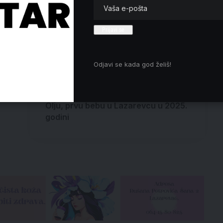
dva mesta, živi između zabrane i
obećanja
Zadržan čarter let iz Beograda
na tivatskom aerodromu, policija
proverava putnike
SAD proširile napade na severni
Odjavi se kada god želiš!
Iran, onesposobile tanker koji je
pokušao da probije blokadu
Milica Todorović rodila devojčicu
Olju, prvu bebu u Lazarevcu u 2025.
godini