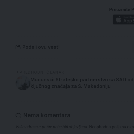
Preuzmite P
Podeli ovu vest!
PREDHODNI ČLANAK
Mucunski: Strateško partnerstvo sa SAD od
ključnog značaja za S. Makedoniju
Nema komentara
Vaša adresa e-pošte neće biti objavljena.
Neophodna polja su oz