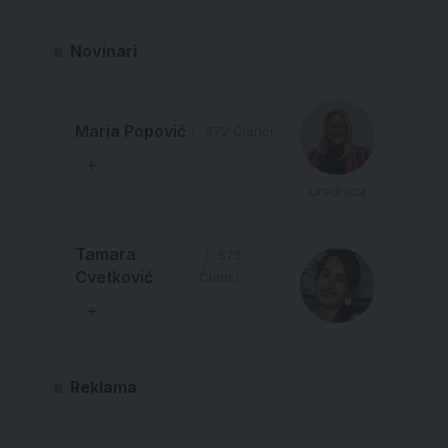
Novinari
Maria Popović
672 Članci
Urednica
Tamara
575
Cvetković
Članci
Reklama