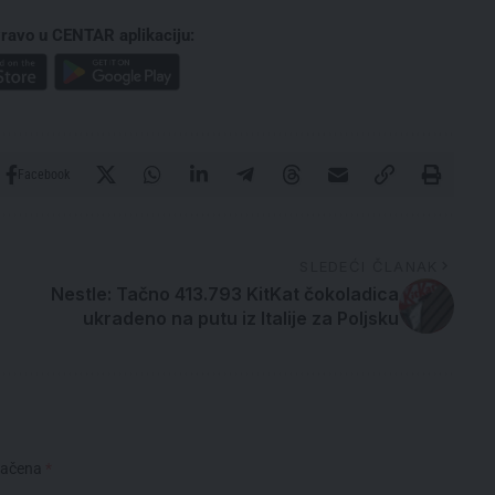
ravo u CENTAR aplikaciju:
Facebook
SLEDEĆI ČLANAK
Nestle: Tačno 413.793 KitKat čokoladica
ukradeno na putu iz Italije za Poljsku
načena
*