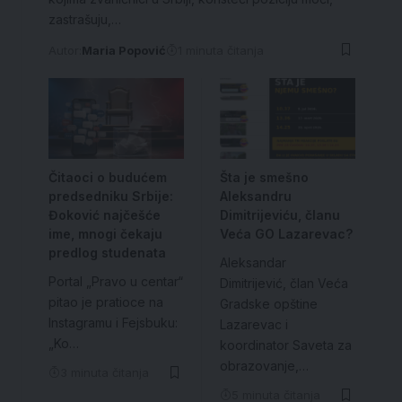
zastrašuju,…
Autor:
Maria Popović
1 minuta čitanja
Čitaoci o budućem
Šta je smešno
predsedniku Srbije:
Aleksandru
Đoković najčešće
Dimitrijeviću, članu
ime, mnogi čekaju
Veća GO Lazarevac?
predlog studenata
Aleksandar
Portal „Pravo u centar“
Dimitrijević, član Veća
pitao je pratioce na
Gradske opštine
Instagramu i Fejsbuku:
Lazarevac i
„Ko…
koordinator Saveta za
obrazovanje,…
3 minuta čitanja
5 minuta čitanja