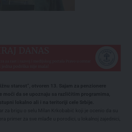
ižnu starost“, otvoren 13. Sajam za penzionere
je moći da se upoznaju sa različitim programima,
pni lokalno ali i na teritoriji cele Srbije.
r za brigu o selu Milan Krkobabić koji je ocenio da su
ra primer za sve mlađe u porodici, u lokalnoj zajednici,