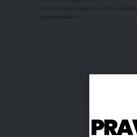
„Ovo nije samo sajam, već i prilika da jed
je gradonačelnik.