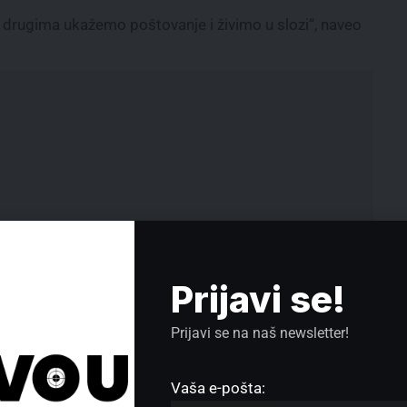
ni drugima ukažemo poštovanje i živimo u slozi“, naveo
Prijavi se!
Prijavi se na naš newsletter!
Groblje u Medoševcu čeka
Vaša e-pošta:
preseljenje: Mrtvi podeljeni između