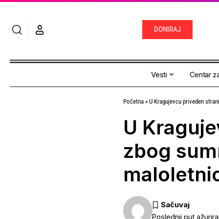
DONIRAJ
Vesti
Centar za
Početna
»
U Kragujevcu priveden stran
U Kraguje
zbog sumn
maloletni
Poslednji put ažurira