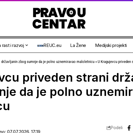
 rast i razvoj
REUC.eu
La Žene
Medijski projekti
i državljanin zbog sumnje da je polno uznemiravao maloletnicu
»
U Kragujevcu priveden strani držav
vcu priveden strani drž
je da je polno uznemi
cu
Podeli
no: 07.07.2026. 17:19