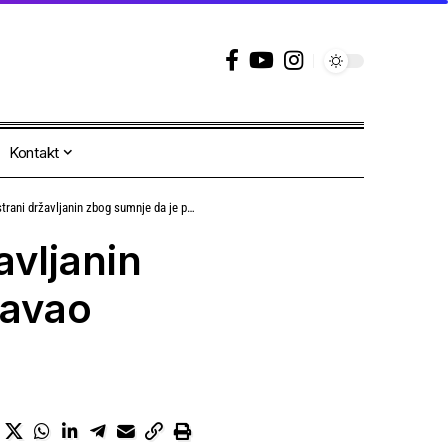
Kontakt
ljanin zbog sumnje da je polno uznemiravao maloletnicu
avljanin
ravao