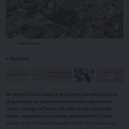
Foto: Beta.rs
Reklama
Na teritoriji Čačka danas je proglašena vanredna situacija
zbog havarije na magistralnom cevovodu vodosistema
„Rzav“, sa koga se Čačak i još četiri grada snabdevaju
vodom, saopšteno je iz kabineta gradonačelnika Čačka.
Dodaje se da se havarija dogodila jutros oko 6 časova na