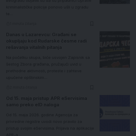
Beogradu objavili su da su pripadnici Uprave
kriminalističke policije ponovo ušli u zgradu
te…
1 minuta čitanja
Danas u Lazarevcu: Građani se
okupljaju kod Rudarske česme radi
rešavanja vitalnih pitanja
Na početku skupa, biće usvojen Zapisnik sa
šestog Zbora građana, pružajući uvid u
prethodne aktivnosti, proteste i zahteve
upućene opštinskim…
2 minuta čitanja
Od 15. maja pristup APR eServisima
samo preko eID naloga
Od 15. maja 2026. godine Agencija za
privredne registre uvodi novo pravilo za
pristup svojim eServisima. Prijava na aplikacije
APR-a…