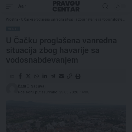
Aa
Početna
»
U Čačku proglašena vanredna situacija zbog havarije sa vodosnabdevanjem
VESTI
U Čačku proglašena vanredna
situacija zbog havarije sa
vodosnabdevanjem
Beta
Poslednji put ažurirano: 25.05.2026. 14:08