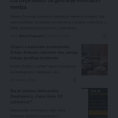
Ćuruvija beleži targetiranje novinara i
medija
Slavko Ćuruvija fondacija objavljuje mesečni pregled „Na
meti moćnika“, posvećen incidentima u kojima zvaničnici u
Srbiji, koristeći poziciju moći, zastrašuju,…
Autor:
Maria Popović
1 minuta čitanja
Čitaoci o budućem predsedniku
Srbije: Đoković najčešće ime, mnogi
čekaju predlog studenata
Portal „Pravo u centar“ pitao je pratioce
na Instagramu i Fejsbuku: „Ko…
3 minuta čitanja
Šta je smešno Aleksandru
Dimitrijeviću, članu Veća GO
Lazarevac?
Aleksandar Dimitrijević, član Veća
Gradske opštine Lazarevac i