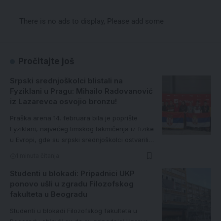
There is no ads to display, Please add some
Pročitajte još
Srpski srednjoškolci blistali na
Fyziklani u Pragu: Mihailo Radovanović
iz Lazarevca osvojio bronzu!
Praška arena 14. februara bila je poprište
Fyziklani, najvećeg timskog takmičenja iz fizike
u Evropi, gde su srpski srednjoškolci ostvarili…
1 minuta čitanja
Studenti u blokadi: Pripadnici UKP
ponovo ušli u zgradu Filozofskog
fakulteta u Beogradu
Studenti u blokadi Filozofskog fakulteta u