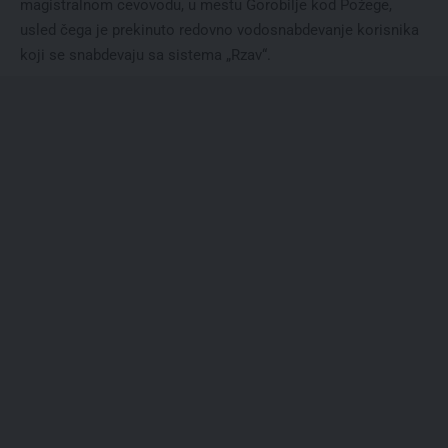
magistralnom cevovodu, u mestu Gorobilje kod Požege,
usled čega je prekinuto redovno vodosnabdevanje korisnika
koji se snabdevaju sa sistema „Rzav“.