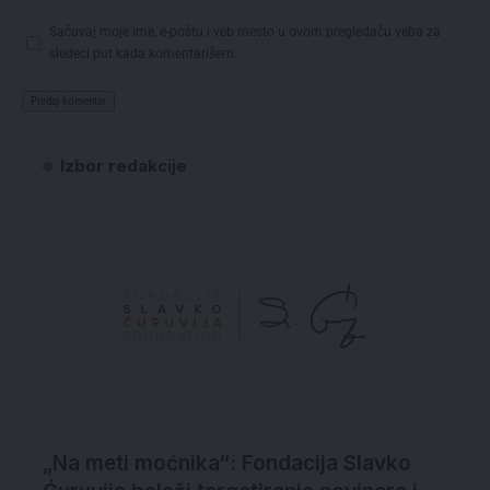
Sačuvaj moje ime, e-poštu i veb mesto u ovom pregledaču veba za
sledeći put kada komentarišem.
Izbor redakcije
„Na meti moćnika“: Fondacija Slavko