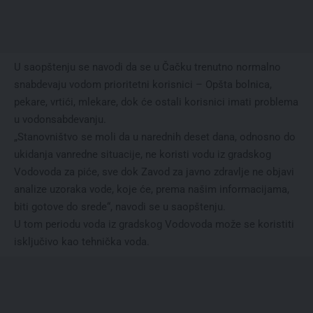
U saopštenju se navodi da se u Čačku trenutno normalno
snabdevaju vodom prioritetni korisnici – Opšta bolnica,
pekare, vrtići, mlekare, dok će ostali korisnici imati problema
u vodonsabdevanju.
„Stanovništvo se moli da u narednih deset dana, odnosno do
ukidanja vanredne situacije, ne koristi vodu iz gradskog
Vodovoda za piće, sve dok Zavod za javno zdravlje ne objavi
analize uzoraka vode, koje će, prema našim informacijama,
biti gotove do srede“, navodi se u saopštenju.
U tom periodu voda iz gradskog Vodovoda može se koristiti
isključivo kao tehnička voda.