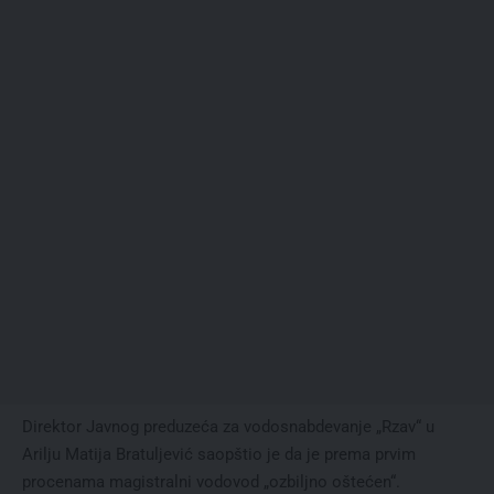
Direktor Javnog preduzeća za vodosnabdevanje „Rzav“ u
Arilju Matija Bratuljević saopštio je da je prema prvim
procenama magistralni vodovod „ozbiljno oštećen“.