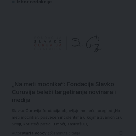
Izbor redakcije
„Na meti moćnika“: Fondacija Slavko
Ćuruvija beleži targetiranje novinara i
medija
Slavko Ćuruvija fondacija objavljuje mesečni pregled „Na
meti moćnika“, posvećen incidentima u kojima zvaničnici u
Srbiji, koristeći poziciju moći, zastrašuju,…
Autor:
Maria Popović
1 minuta čitanja