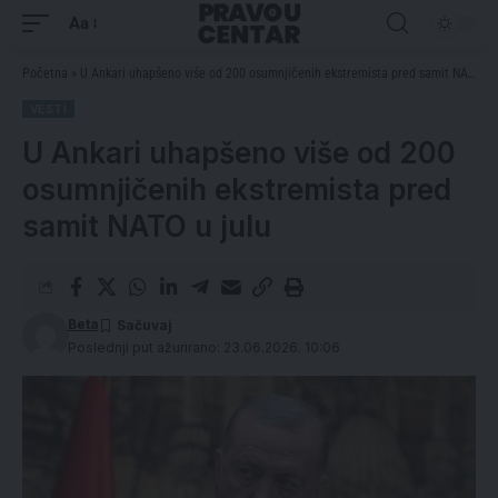
Aa
Početna
»
U Ankari uhapšeno više od 200 osumnjičenih ekstremista pred samit NATO u julu
VESTI
U Ankari uhapšeno više od 200
osumnjičenih ekstremista pred
samit NATO u julu
Beta
Poslednji put ažurirano: 23.06.2026. 10:06