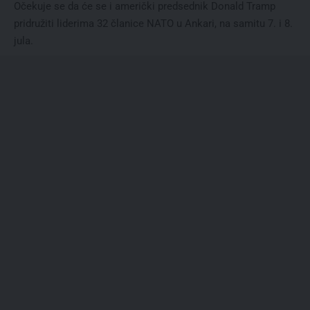
Očekuje se da će se i američki predsednik Donald Tramp
pridružiti liderima 32 članice NATO u Ankari, na samitu 7. i 8.
jula.