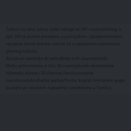
Tužioci su rano jutros izdali naloge za 241 osumnjičenog, a
njih 209 je potom privedeno u policijskim i žandarmerijskim
racijama širom Ankare, navodi se u saopštenju kancelarije
glavnog tužioca.
Akcija se nastavlja do privođenja svih osumnjičenih.
Među pritvorenima je bilo 56 osumnjičenih ekstremista
Islamske države i 35 članova Revolucionarne
narodnooslobodilačke partije/fronta, krajnje levičarske grupe
poznate po oružanim napadima i atentatima u Turskoj.