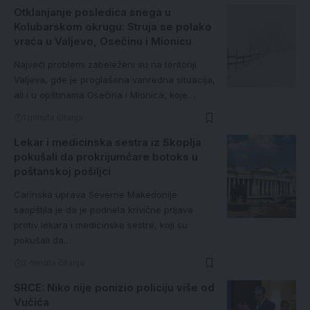
Otklanjanje posledica snega u
Kolubarskom okrugu: Struja se polako
vraća u Valjevo, Osečinu i Mionicu
Najveći problemi zabeleženi su na teritoriji
Valjeva, gde je proglašena vanredna situacija,
ali i u opštinama Osečina i Mionica, koje…
1 minuta čitanja
Lekar i medicinska sestra iz Skoplja
pokušali da prokrijumčare botoks u
poštanskoj pošiljci
Carinska uprava Severne Makedonije
saopštila je da je podnela krivične prijave
protiv lekara i medicinske sestre, koji su
pokušali da…
2 minuta čitanja
SRCE: Niko nije ponizio policiju više od
Vučića