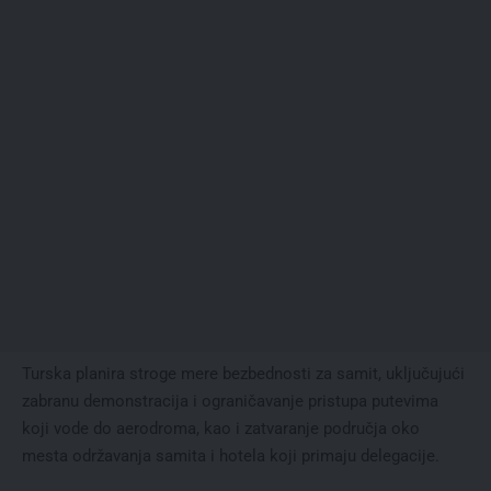
Turska planira stroge mere bezbednosti za samit, uključujući
zabranu demonstracija i ograničavanje pristupa putevima
koji vode do aerodroma, kao i zatvaranje područja oko
mesta održavanja samita i hotela koji primaju delegacije.