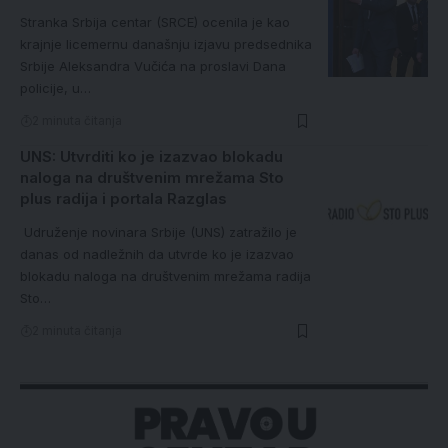
Stranka Srbija centar (SRCE) ocenila je kao
krajnje licemernu današnju izjavu predsednika
Srbije Aleksandra Vučića na proslavi Dana
policije, u…
2 minuta čitanja
UNS: Utvrditi ko je izazvao blokadu
naloga na društvenim mrežama Sto
plus radija i portala Razglas
Udruženje novinara Srbije (UNS) zatražilo je
danas od nadležnih da utvrde ko je izazvao
blokadu naloga na društvenim mrežama radija
Sto…
2 minuta čitanja