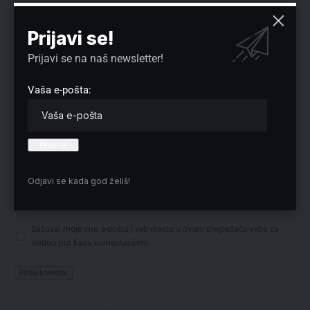
Prijavi se!
Prijavi se na naš newsletter!
Vaša e-pošta:
Odjavi se kada god želiš!
Sačuvaj moje ime, e-poštu i veb mesto u ovom pregledaču veba za
sledeći put kada komentarišem.