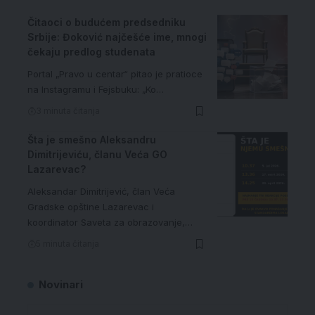
Čitaoci o budućem predsedniku
Srbije: Đoković najčešće ime, mnogi
čekaju predlog studenata
Portal „Pravo u centar“ pitao je pratioce
na Instagramu i Fejsbuku: „Ko…
3 minuta čitanja
Šta je smešno Aleksandru
Dimitrijeviću, članu Veća GO
Lazarevac?
Aleksandar Dimitrijević, član Veća
Gradske opštine Lazarevac i
koordinator Saveta za obrazovanje,…
5 minuta čitanja
Novinari