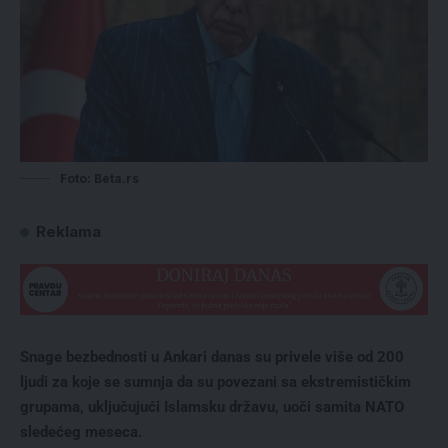
Foto: Beta.rs
Reklama
Snage bezbednosti u Ankari danas su privele više od 200
ljudi za koje se sumnja da su povezani sa ekstremističkim
grupama, uključujući Islamsku državu, uoči samita NATO
sledećeg meseca.