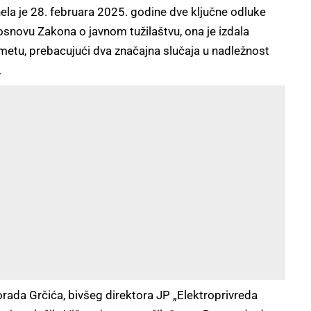
nela je 28. februara 2025. godine dve ključne odluke
 osnovu Zakona o javnom tužilaštvu, ona je izdala
metu, prebacujući dva značajna slučaja u nadležnost
.
orada Grčića, bivšeg direktora JP „Elektroprivreda