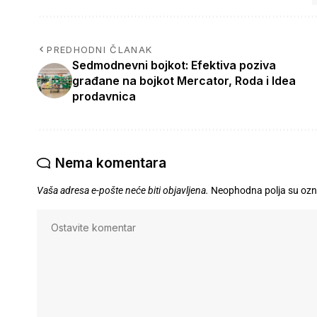
PREDHODNI ČLANAK
Sedmodnevni bojkot: Efektiva poziva
građane na bojkot Mercator, Roda i Idea
prodavnica
Nema komentara
Vaša adresa e-pošte neće biti objavljena.
Neophodna polja su oz