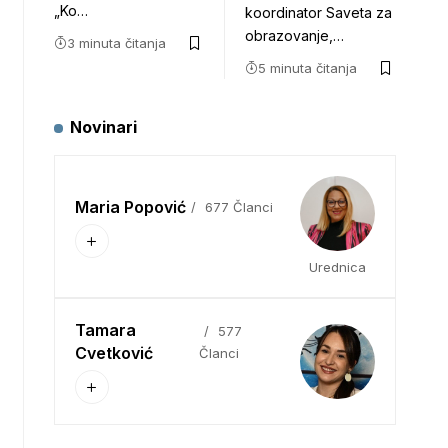
„Ko…
koordinator Saveta za
obrazovanje,…
3 minuta čitanja
5 minuta čitanja
Novinari
Maria Popović
677 Članci
Urednica
Tamara
577
Cvetković
Članci