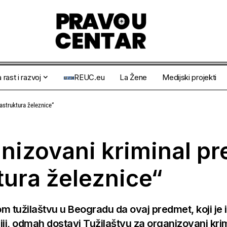
 rast i razvoj
REUC.eu
La Žene
Medijski projekti
rastruktura železnice“
anizovani kriminal p
ktura železnice“
nom tužilaštvu u Beogradu da ovaj predmet, koji je
i, odmah dostavi Tužilaštvu za organizovani krim