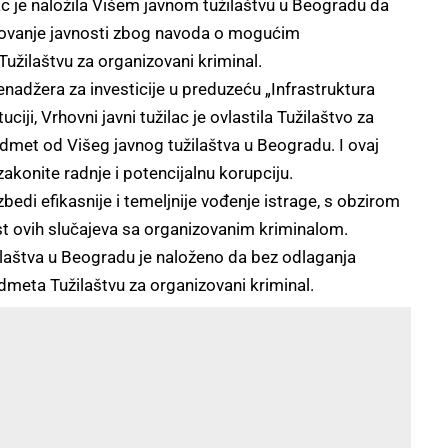
užilac je naložila Višem javnom tužilaštvu u Beogradu da
resovanje javnosti zbog navoda o mogućim
užilaštvu za organizovani kriminal.
enadžera za investicije u preduzeću „Infrastruktura
uciji, Vrhovni javni tužilac je ovlastila Tužilaštvo za
dmet od Višeg javnog tužilaštva u Beogradu. I ovaj
akonite radnje i potencijalnu korupciju.
edi efikasnije i temeljnije vođenje istrage, s obzirom
t ovih slučajeva sa organizovanim kriminalom.
laštva u Beogradu je naloženo da bez odlaganja
redmeta Tužilaštvu za organizovani kriminal.