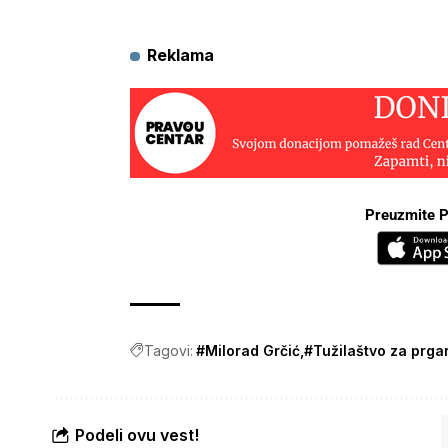
Reklama
Preuzmite P
Tagovi:
#Milorad Grčić
#Tužilaštvo za prga
Podeli ovu vest!