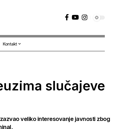
Kontakt
reuzima slučajeve
 izazvao veliko interesovanje javnosti zbog
inal.