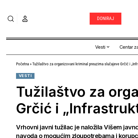
DONIRAJ
Vesti
Centar za
Početna
»
Tužilaštvo za organizovani kriminal preuzima slučajeve Grčić i „Inf
VESTI
Tužilaštvo za org
Grčić i „Infrastru
Vrhovni javni tužilac je naložila Višem jav
navoda o mogućim zloupotrebama i korupcij