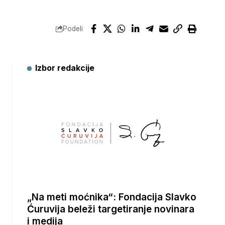
Podeli
Izbor redakcije
„Na meti moćnika“: Fondacija Slavko
Ćuruvija beleži targetiranje novinara
i medija