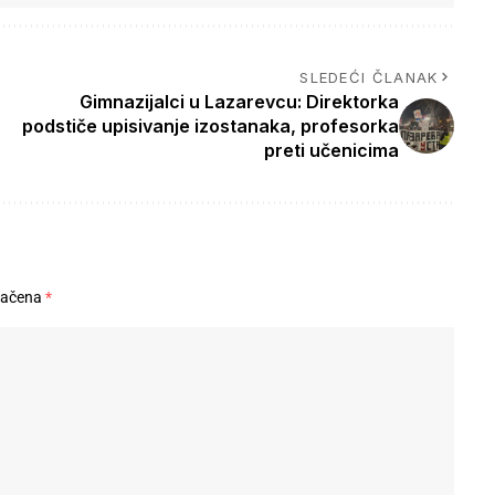
SLEDEĆI ČLANAK
Gimnazijalci u Lazarevcu: Direktorka
podstiče upisivanje izostanaka, profesorka
preti učenicima
načena
*