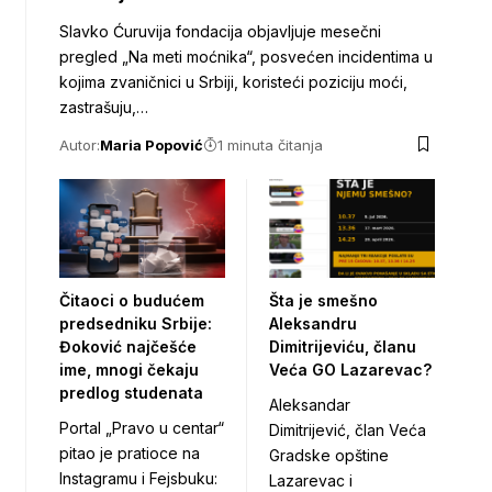
Slavko Ćuruvija fondacija objavljuje mesečni
pregled „Na meti moćnika“, posvećen incidentima u
kojima zvaničnici u Srbiji, koristeći poziciju moći,
zastrašuju,…
Autor:
Maria Popović
1 minuta čitanja
Čitaoci o budućem
Šta je smešno
predsedniku Srbije:
Aleksandru
Đoković najčešće
Dimitrijeviću, članu
ime, mnogi čekaju
Veća GO Lazarevac?
predlog studenata
Aleksandar
Portal „Pravo u centar“
Dimitrijević, član Veća
pitao je pratioce na
Gradske opštine
Instagramu i Fejsbuku:
Lazarevac i