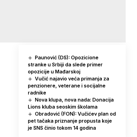
Paunović (DS): Opozicione
stranke u Srbiji da slede primer
opozicije u Mađarskoj
Vučić najavio veća primanja za
penzionere, veterane i socijalne
radnike
Nova klupa, nova nada: Donacija
Lions kluba seoskim školama
Obradović (FON): Vučićev plan od
pet tačaka priznanje propusta koje
je SNS činio tokom 14 godina