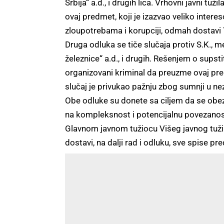
Srbija“ a.d., i drugih lica. Vrhovni javni t
ovaj predmet, koji je izazvao veliko inte
zloupotrebama i korupciji, odmah dostavi T
Druga odluka se tiče slučaja protiv S.K., m
železnice“ a.d., i drugih. Rešenjem o supstit
organizovani kriminal da preuzme ovaj pre
slučaj je privukao pažnju zbog sumnji u nez
Obe odluke su donete sa ciljem da se obezb
na kompleksnost i potencijalnu povezanos
Glavnom javnom tužiocu Višeg javnog tuži
dostavi, na dalji rad i odluku, sve spise p