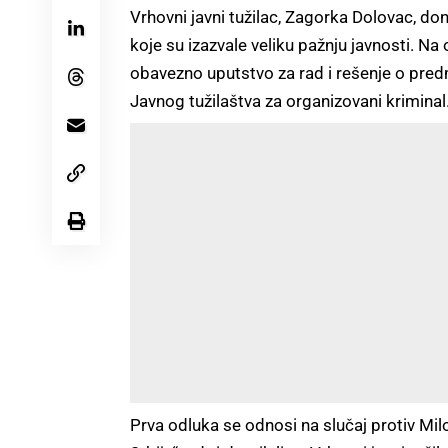
Vrhovni javni tužilac, Zagorka Dolovac, do
koje su izazvale veliku pažnju javnosti. Na
obavezno uputstvo za rad i rešenje o pred
Javnog tužilaštva za organizovani kriminal
Prva odluka se odnosi na slučaj protiv Mil