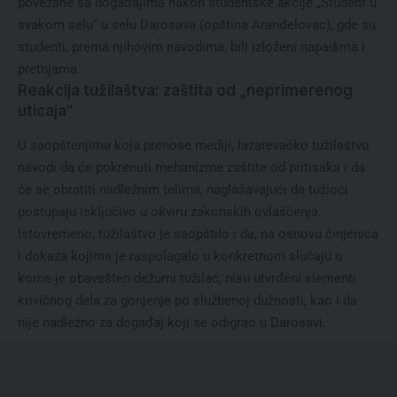
povezane sa događajima nakon studentske akcije „Student u
svakom selu“ u selu Darosava (opština Aranđelovac), gde su
studenti, prema njihovim navodima, bili izloženi napadima i
pretnjama.
Reakcija tužilaštva: zaštita od „neprimerenog
uticaja“
U saopštenjima koja prenose mediji, lazarevačko tužilaštvo
navodi da će pokrenuti mehanizme zaštite od pritisaka i da
će se obratiti nadležnim telima, naglašavajući da tužioci
postupaju isključivo u okviru zakonskih ovlašćenja.
Istovremeno, tužilaštvo je saopštilo i da, na osnovu činjenica
i dokaza kojima je raspolagalo u konkretnom slučaju o
kome je obavešten dežurni tužilac, nisu utvrđeni elementi
krivičnog dela za gonjenje po službenoj dužnosti, kao i da
nije nadležno za događaj koji se odigrao u Darosavi.