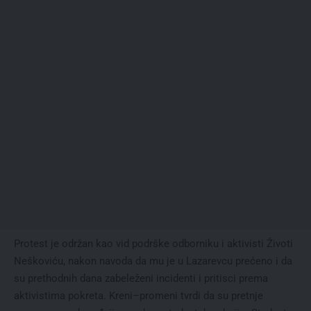
Protest je održan kao vid podrške odborniku i aktivisti Životi
Neškoviću, nakon navoda da mu je u Lazarevcu prećeno i da
su prethodnih dana zabeleženi incidenti i pritisci prema
aktivistima pokreta. Kreni–promeni tvrdi da su pretnje