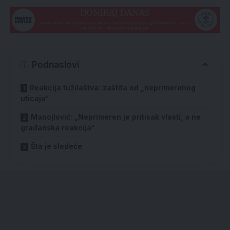
Podnaslovi
Reakcija tužilaštva: zaštita od „neprimerenog
uticaja“
Manojlović: „Neprimeren je pritisak vlasti, a ne
građanska reakcija“
Šta je sledeće