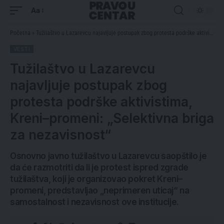
Aa
Početna
»
Tužilaštvo u Lazarevcu najavljuje postupak zbog protesta podrške aktivistima, Kreni–promeni: „Selektivna briga za nezavisnost“
VESTI
Tužilaštvo u Lazarevcu
najavljuje postupak zbog
protesta podrške aktivistima,
Kreni–promeni: „Selektivna briga
za nezavisnost“
Osnovno javno tužilaštvo u Lazarevcu saopštilo je
da će razmotriti da li je protest ispred zgrade
tužilaštva, koji je organizovao pokret Kreni–
promeni, predstavljao „neprimeren uticaj“ na
samostalnost i nezavisnost ove institucije.