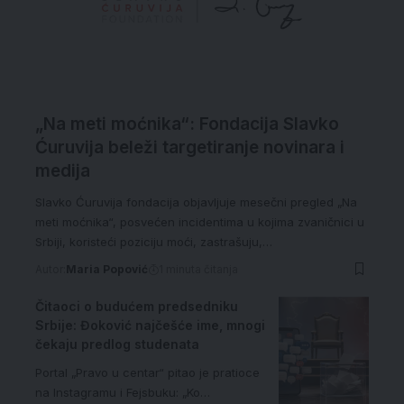
„Na meti moćnika“: Fondacija Slavko
Ćuruvija beleži targetiranje novinara i
medija
Slavko Ćuruvija fondacija objavljuje mesečni pregled „Na
meti moćnika“, posvećen incidentima u kojima zvaničnici u
Srbiji, koristeći poziciju moći, zastrašuju,…
Autor:
Maria Popović
1 minuta čitanja
Čitaoci o budućem predsedniku
Srbije: Đoković najčešće ime, mnogi
čekaju predlog studenata
Portal „Pravo u centar“ pitao je pratioce
na Instagramu i Fejsbuku: „Ko…