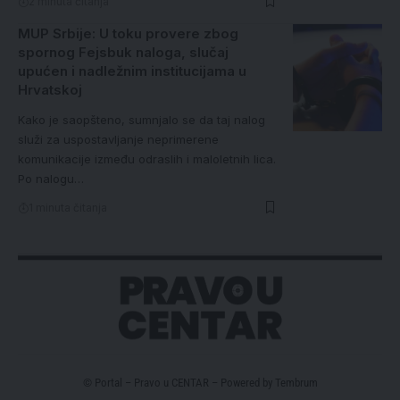
2 minuta čitanja
MUP Srbije: U toku provere zbog
spornog Fejsbuk naloga, slučaj
upućen i nadležnim institucijama u
Hrvatskoj
Kako je saopšteno, sumnjalo se da taj nalog
služi za uspostavljanje neprimerene
komunikacije između odraslih i maloletnih lica.
Po nalogu…
1 minuta čitanja
© Portal – Pravo u CENTAR – Powered by
Tembrum