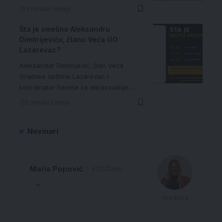
3 minuta čitanja
Šta je smešno Aleksandru
Dimitrijeviću, članu Veća GO
Lazarevac?
Aleksandar Dimitrijević, član Veća
Gradske opštine Lazarevac i
koordinator Saveta za obrazovanje,…
5 minuta čitanja
Novinari
Maria Popović
672 Članci
Urednica