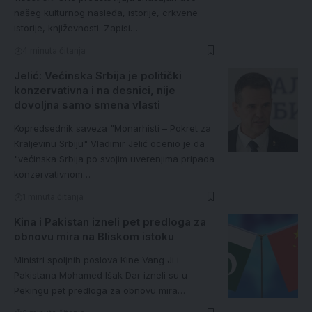
našeg kulturnog nasleđa, istorije, crkvene
istorije, književnosti. Zapisi…
4 minuta čitanja
Jelić: Većinska Srbija je politički
konzervativna i na desnici, nije
dovoljna samo smena vlasti
Kopredsednik saveza "Monarhisti – Pokret za
Кraljevinu Srbiju" Vladimir Jelić ocenio je da
"većinska Srbija po svojim uverenjima pripada
konzervativnom…
1 minuta čitanja
Kina i Pakistan izneli pet predloga za
obnovu mira na Bliskom istoku
Ministri spoljnih poslova Kine Vang Ji i
Pakistana Mohamed Išak Dar izneli su u
Pekingu pet predloga za obnovu mira…