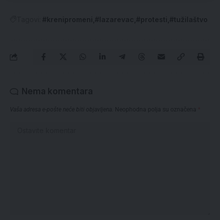
Tagovi:
#krenipromeni
#lazarevac
#protesti
#tužilaštvo
Nema komentara
Vaša adresa e-pošte neće biti objavljena.
Neophodna polja su označena
*