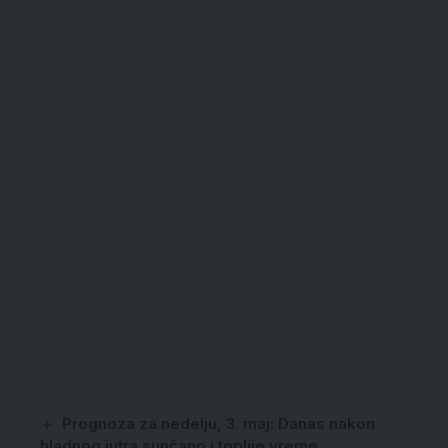
Prognoza za nedelju, 3. maj: Danas nakon
hladnog jutra sunčano i toplije vreme