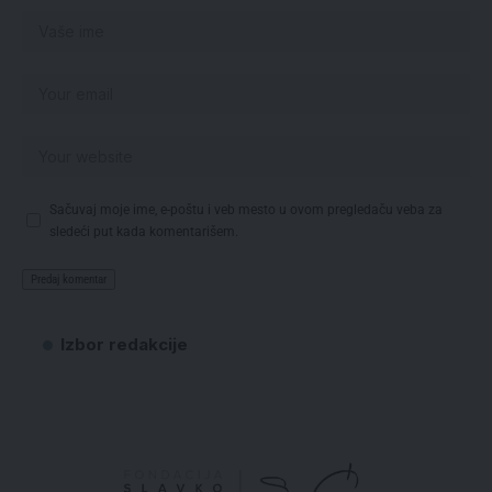
Sačuvaj moje ime, e-poštu i veb mesto u ovom pregledaču veba za
sledeći put kada komentarišem.
Izbor redakcije