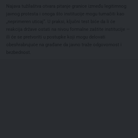
Najava tužilaštva otvara pitanje granice između legitimnog
javnog protesta i onoga što institucije mogu tumačiti kao
„neprimeren uticaj“. U praksi, ključni test biće da li će
reakcija države ostati na nivou formalne zaštite institucije —
ili će se pretvoriti u postupke koji mogu delovati
obeshrabrujuće na građane da javno traže odgovornost i
bezbednost.