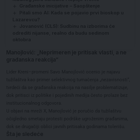
Građanske inicijative – Saopštenje
Pitali smo AI: Kada se pojavio prvi bioskop u
Lazarevcu?
Jovanović (CLS): Sudbinu na izborima će
odrediti nijanse, realno da budu sedinom
oktobra
Manojlović: „Neprimeren je pritisak vlasti, a ne
građanska reakcija“
Lider Kreni–promeni Savo Manojlović ocenio je najavu
tužilaštva kao primer selektivnog tumačenja „nezavisnosti“,
tvrdeći da se građanska reakcija na nasilje problematizuje,
dok pritisci iz politike i pojedinih medija često prolaze bez
institucionalnog odgovora.
U objavi na mreži X, Manojlović je poručio da tužilaštvu
očigledno smetaju protesti podrške ugroženim građanima,
dok se drugačiji oblici javnih pritisaka godinama tolerišu.
Šta je sledeće