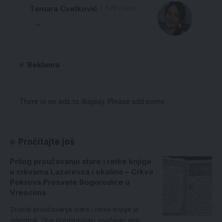
Tamara Cvetković
575 Članci
Reklama
There is no ads to display, Please add some
Pročitajte još
Prilog proučavanju stare i retke knjige
u crkvama Lazarevca i okoline – Crkva
Pokrova Presvete Bogorodice u
Vreocima
Značaj proučavanja stare i retke knjige je
višestruk. One predstavljaju značajan deo