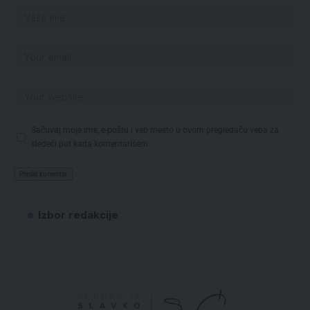
Sačuvaj moje ime, e-poštu i veb mesto u ovom pregledaču veba za
sledeći put kada komentarišem.
Izbor redakcije