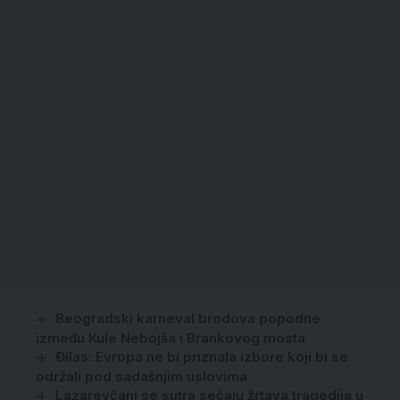
Beogradski karneval brodova popodne
između Kule Nebojša i Brankovog mosta
Đilas: Evropa ne bi priznala izbore koji bi se
održali pod sadašnjim uslovima
Lazarevčani se sutra sećaju žrtava tragedija u