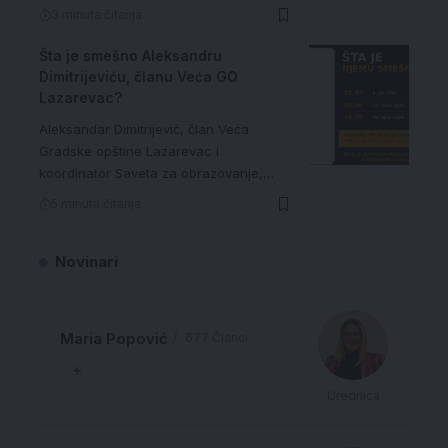
3 minuta čitanja
Šta je smešno Aleksandru
Dimitrijeviću, članu Veća GO
Lazarevac?
Aleksandar Dimitrijević, član Veća
Gradske opštine Lazarevac i
koordinator Saveta za obrazovanje,…
5 minuta čitanja
Novinari
Maria Popović
677 Članci
Urednica