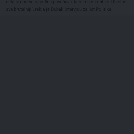
dela iz godine u godinu povećava, kao i da su oni koji ih čine
sve brutalniji“, rekla je Dubak intervjuu za list Politika.