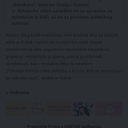
„Ribnikaru“, Velikom Orašju i Duboni
Kubanske vlasti saopštile da su spremne za
investicije iz SAD, ali ne za promenu političkog
sistema
Razlozi zbog kojih maloletnici čine krivična dela su različiti,
rekla je Dubak i navela da su najčešći nizak stepen
samokontrole, bes, pripadnost nasilničkim navijačkim
grupama i vršnjačkim grupama, osećaj poniženosti,
uvređenosti, kao i neutaživa želja za osvetom.
„Pokušaji mirenja retko pomažu, a krivina dela se ponavljaju i
po nekoliko puta“, dodala je Dubak.
Reklama
Preuzmite Pravo u CENTAR aplikaciju: