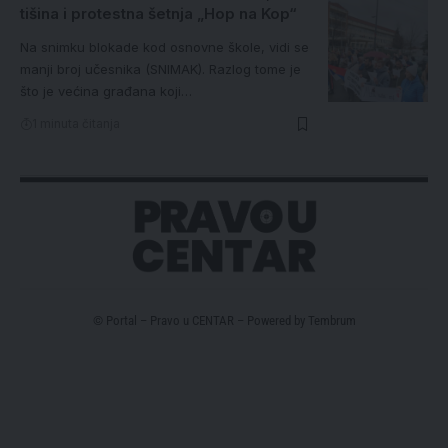
tišina i protestna šetnja „Hop na Kop“
Na snimku blokade kod osnovne škole, vidi se
manji broj učesnika (SNIMAK). Razlog tome je
što je većina građana koji…
1 minuta čitanja
© Portal – Pravo u CENTAR – Powered by
Tembrum