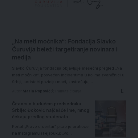
„Na meti moćnika“: Fondacija Slavko
Ćuruvija beleži targetiranje novinara i
medija
Slavko Ćuruvija fondacija objavljuje mesečni pregled „Na
meti moćnika“, posvećen incidentima u kojima zvaničnici u
Srbiji, koristeći poziciju moći, zastrašuju,…
Autor:
Maria Popović
1 minuta čitanja
Čitaoci o budućem predsedniku
Srbije: Đoković najčešće ime, mnogi
čekaju predlog studenata
Portal „Pravo u centar“ pitao je pratioce
na Instagramu i Fejsbuku: „Ko…