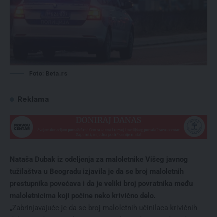
Foto: Beta.rs
Reklama
Nataša Dubak iz odeljenja za maloletnike Višeg javnog
tužilaštva u Beogradu izjavila je da se broj maloletnih
prestupnika povećava i da je veliki broj povratnika među
maloletnicima koji počine neko krivično delo.
„Zabrinjavajuće je da se broj maloletnih učinilaca krivičnih