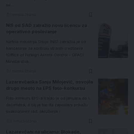
se…
1 minuta čitanja
NIS od SAD zatražio novu licencu za
operativno poslovanje
Naftna industrija Srbije (NIS) zatražila je od
Kancelarije za kontrolu stranih sredstava
(Office of Foreign Assets Control – OFAC)
Ministarstva…
1 minuta čitanja
Lazarevčanka Sanja Milojević, osvojila
drugo mesto na EPS foto-konkursu
Foto-konkurs EPS-a trajao je od januara do 1.
decembra, a cilj je bio da zaposleni prikažu
svakodnevni rad, okruženje i…
3 minuta čitanja
Lazarevčani na ulicama: Blokade,