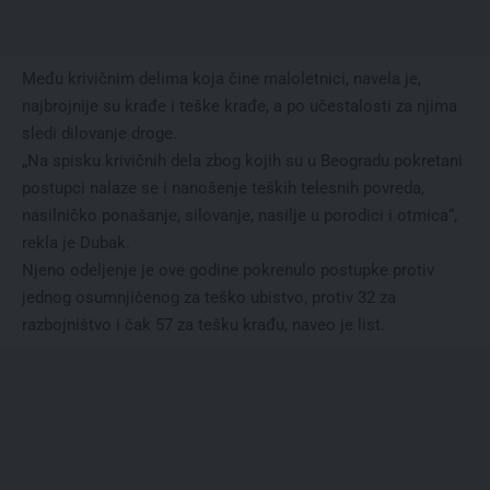
Među krivičnim delima koja čine maloletnici, navela je,
najbrojnije su krađe i teške krađe, a po učestalosti za njima
sledi dilovanje droge.
„Na spisku krivičnih dela zbog kojih su u Beogradu pokretani
postupci nalaze se i nanošenje teških telesnih povreda,
nasilničko ponašanje, silovanje, nasilje u porodici i otmica“,
rekla je Dubak.
Njeno odeljenje je ove godine pokrenulo postupke protiv
jednog osumnjičenog za teško ubistvo, protiv 32 za
razbojništvo i čak 57 za tešku krađu, naveo je list.