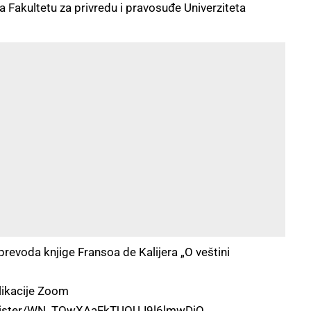
 Fakultetu za privredu i pravosuđe Univerziteta
revoda knjige Fransoa de Kalijera „O veštini
plikacije Zoom
egister/WN_TOwXAaFkTUOUJ9l6lmwDjQ