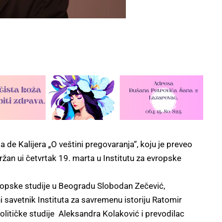
e Kalijera „O veštini pregovaranja“, koju je preveo
žan ui četvrtak 19. marta u Institutu za evropske
 evropske studije u Beogradu Slobodan Zečević,
 savetnik Instituta za savremenu istoriju Ratomir
 političke studije Aleksandra Kolaković i prevodilac