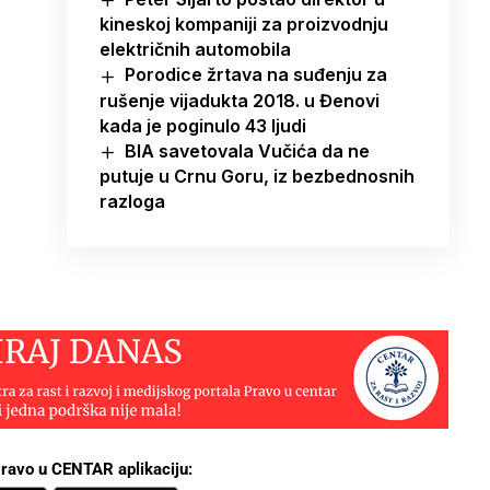
kineskoj kompaniji za proizvodnju
električnih automobila
Porodice žrtava na suđenju za
rušenje vijadukta 2018. u Đenovi
kada je poginulo 43 ljudi
BIA savetovala Vučića da ne
putuje u Crnu Goru, iz bezbednosnih
razloga
ravo u CENTAR aplikaciju: