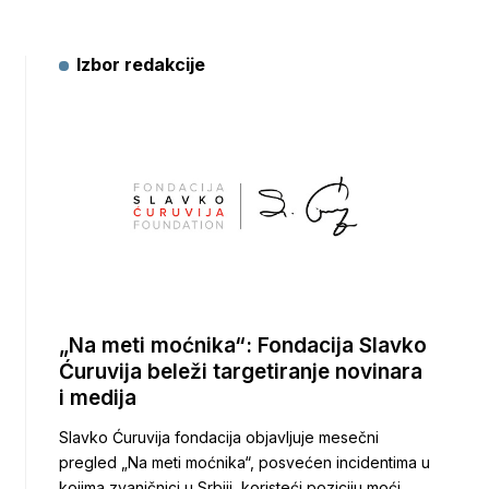
Izbor redakcije
„Na meti moćnika“: Fondacija Slavko
Ćuruvija beleži targetiranje novinara
i medija
Slavko Ćuruvija fondacija objavljuje mesečni
pregled „Na meti moćnika“, posvećen incidentima u
kojima zvaničnici u Srbiji, koristeći poziciju moći,