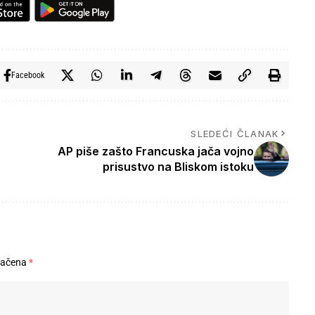
Facebook
SLEDEĆI ČLANAK
AP piše zašto Francuska jača vojno
prisustvo na Bliskom istoku
načena
*