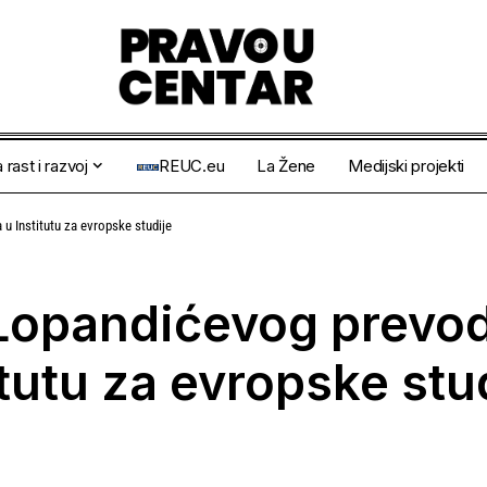
 rast i razvoj
REUC.eu
La Žene
Medijski projekti
u Institutu za evropske studije
opandićevog prevoda
tutu za evropske stu