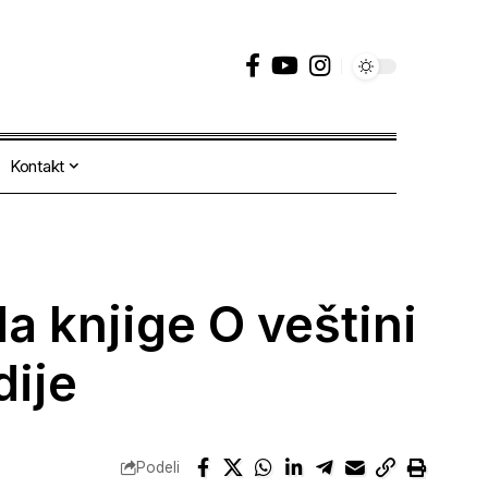
Kontakt
 knjige O veštini
dije
Podeli