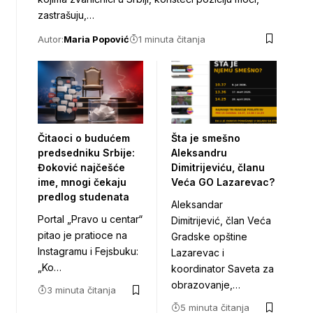
zastrašuju,…
Autor:
Maria Popović
1 minuta čitanja
Čitaoci o budućem
Šta je smešno
predsedniku Srbije:
Aleksandru
Đoković najčešće
Dimitrijeviću, članu
ime, mnogi čekaju
Veća GO Lazarevac?
predlog studenata
Aleksandar
Portal „Pravo u centar“
Dimitrijević, član Veća
pitao je pratioce na
Gradske opštine
Instagramu i Fejsbuku:
Lazarevac i
„Ko…
koordinator Saveta za
obrazovanje,…
3 minuta čitanja
5 minuta čitanja