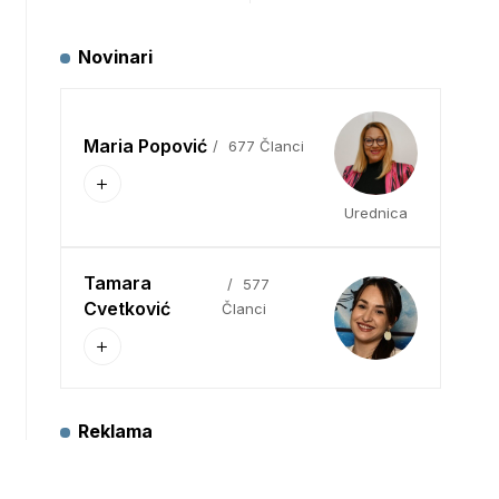
Novinari
Maria Popović
677 Članci
Urednica
Tamara
577
Cvetković
Članci
Reklama