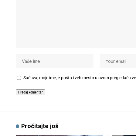
Sačuvaj moje ime, e-poštu i veb mesto u ovom pregledaču v
Pročitajte još