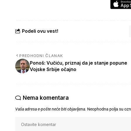
Podeli ovu vest!
PREDHODNI ČLANAK
Ponoš: Vučiću, priznaj da je stanje popune
Vojske Srbije očajno
Nema komentara
Vaša adresa e-pošte neće biti objavljena.
Neophodna polja su oz