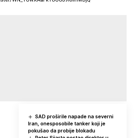
SAD proširile napade na severni
Iran, onesposobile tanker koji je
pokušao da probije blokadu
Peter Sijarto postao direktor u