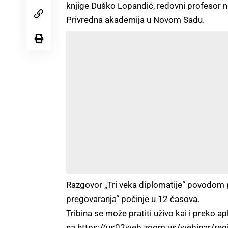
knjige Duško Lopandić, redovni profesor na
Privredna akademija u Novom Sadu.
Razgovor „Tri veka diplomatije“ povodom p
pregovaranja“ počinje u 12 časova.
Tribina se može pratiti uživo kai i preko a
na
https://us02web.zoom.us/webinar/r