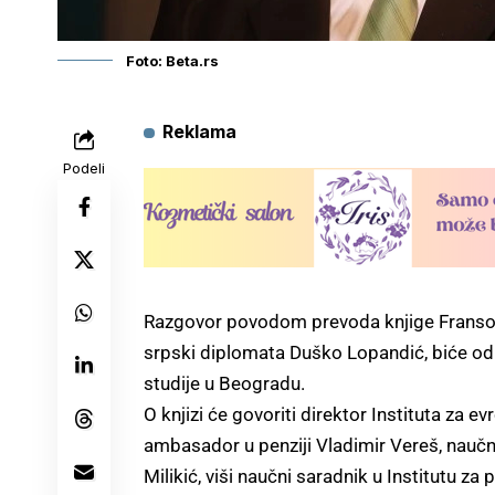
Foto: Beta.rs
Reklama
Podeli
Razgovor povodom prevoda knjige Fransoa d
srpski diplomata Duško Lopandić, biće odr
studije u Beogradu.
O knjizi će govoriti direktor Instituta za
ambasador u penziji Vladimir Vereš, naučni
Milikić, viši naučni saradnik u Institutu za