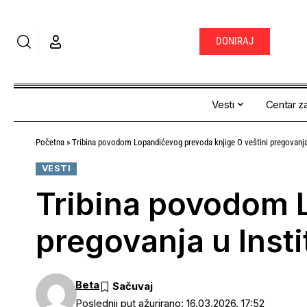
DONIRAJ
Vesti
Centar za
Početna
»
Tribina povodom Lopandićevog prevoda knjige O veštini pregovanja 
VESTI
Tribina povodom L
pregovanja u Insti
Beta
Poslednji put ažurirano: 16.03.2026. 17:52