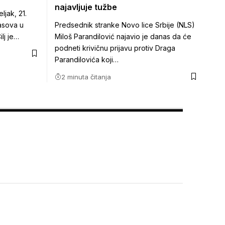
najavljuje tužbe
ljak, 21.
asova u
Predsednik stranke Novo lice Srbije (NLS)
lj je…
Miloš Parandilović najavio je danas da će
podneti krivičnu prijavu protiv Draga
Parandilovića koji…
2 minuta čitanja