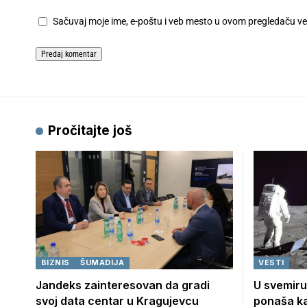
Sačuvaj moje ime, e-poštu i veb mesto u ovom pregledaču v
Pročitajte još
BIZNIS
ŠUMADIJA
VESTI
Jandeks zainteresovan da gradi
U svemiru
svoj data centar u Kragujevcu
ponaša ka