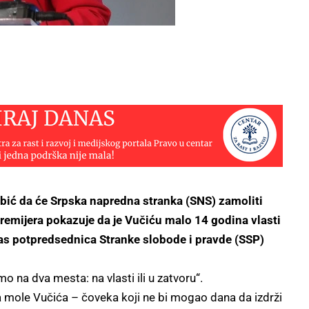
ić da će Srpska napredna stranka (SNS) zamoliti
remijera pokazuje da je Vučiću malo 14 godina vlasti
danas potpredsednica Stranke slobode i pravde (SSP)
 na dva mesta: na vlasti ili u zatvoru“.
 mole Vučića – čoveka koji ne bi mogao dana da izdrži