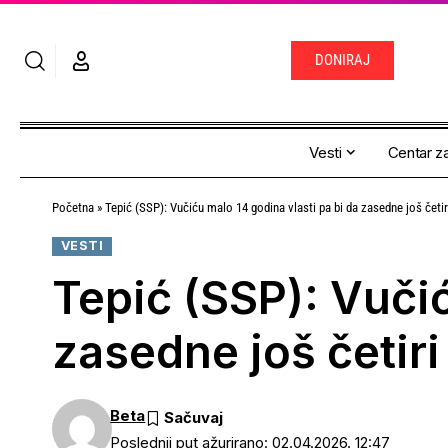
DONIRAJ
Vesti
Centar za
Početna
»
Tepić (SSP): Vučiću malo 14 godina vlasti pa bi da zasedne još četir
VESTI
Tepić (SSP): Vučić
zasedne još četiri
Beta
Poslednji put ažurirano: 02.04.2026. 12:47