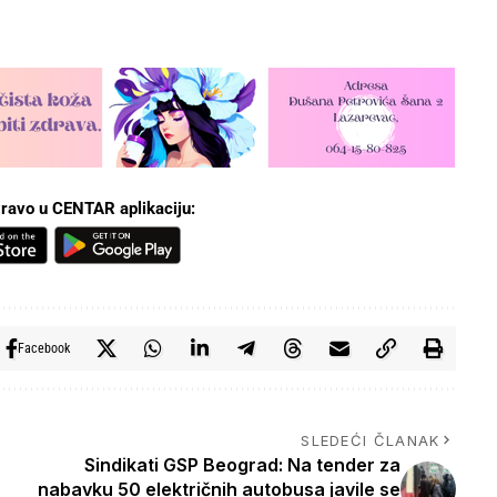
ravo u CENTAR aplikaciju:
Facebook
SLEDEĆI ČLANAK
Sindikati GSP Beograd: Na tender za
nabavku 50 električnih autobusa javile se