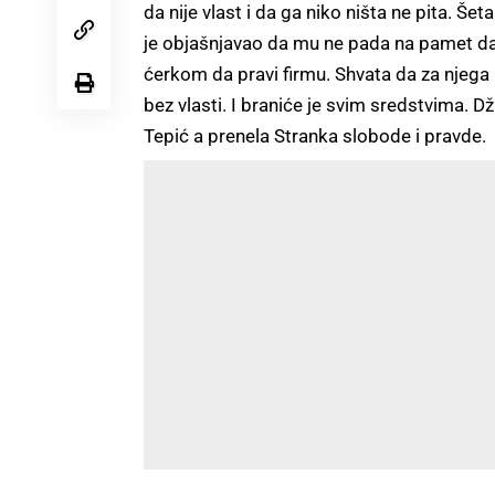
da nije vlast i da ga niko ništa ne pita. Še
je objašnjavao da mu ne pada na pamet da
ćerkom da pravi firmu. Shvata da za njega
bez vlasti. I braniće je svim sredstvima. Dž
Tepić a prenela Stranka slobode i pravde.