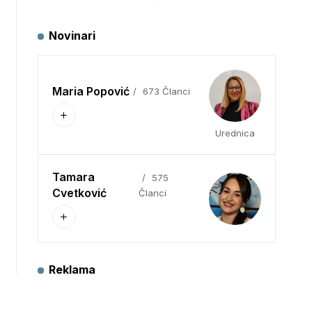
Novinari
Maria Popović
673 Članci
Urednica
Tamara
575
Cvetković
Članci
Reklama