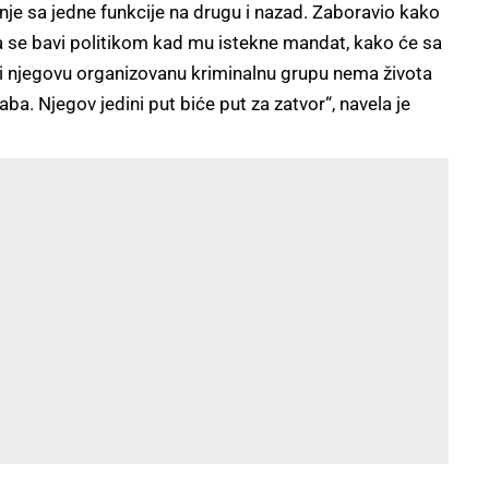
tanje sa jedne funkcije na drugu i nazad. Zaboravio kako
 se bavi politikom kad mu istekne mandat, kako će sa
 i njegovu organizovanu kriminalnu grupu nema života
aba. Njegov jedini put biće put za zatvor“, navela je