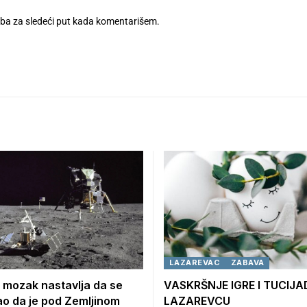
eba za sledeći put kada komentarišem.
LAZAREVAC
ZABAVA
 mozak nastavlja da se
VASKRŠNJE IGRE I TUCIJA
o da je pod Zemljinom
LAZAREVCU