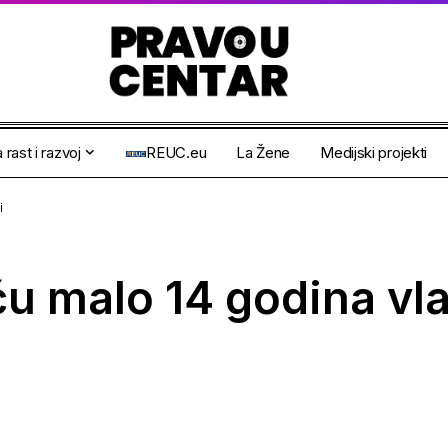
 rast i razvoj
REUC.eu
La Žene
Medijski projekti
i
u malo 14 godina vla