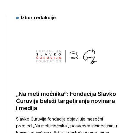
Izbor redakcije
„Na meti moćnika“: Fondacija Slavko
Ćuruvija beleži targetiranje novinara
i medija
Slavko Ćuruvija fondacija objavljuje mesečni
pregled „Na meti moćnika“, posvećen incidentima u
kojima zvaničnici u Srbiji, koristeći poziciju moći,