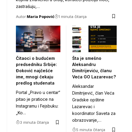
zastrašuju,…
Autor:
Maria Popović
1 minuta čitanja
Čitaoci o budućem
Šta je smešno
predsedniku Srbije:
Aleksandru
Đoković najčešće
Dimitrijeviću, članu
ime, mnogi čekaju
Veća GO Lazarevac?
predlog studenata
Aleksandar
Portal „Pravo u centar“
Dimitrijević, član Veća
pitao je pratioce na
Gradske opštine
Instagramu i Fejsbuku:
Lazarevac i
„Ko…
koordinator Saveta za
obrazovanje,…
3 minuta čitanja
5 minuta čitanja