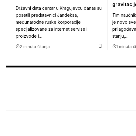
gravitaci
Državni data centar u Kragujevcu danas su
posetili predstavnici Jandeksa,
Tim naučnik
međunarodne ruske korporacije
je novo sve
specijalizovane za internet servise i
prilagođava
proizvode i…
stanju,…
2 minuta čitanja
1 minuta č