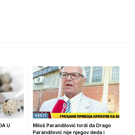
VESTI
DA U
Miloš Parandilović tvrdi da Drago
Parandilović nije njegov deda i