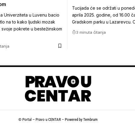
jom
Tucijada će se održati u ponede
a Univerziteta u Luvenu bacio
aprila 2025. godine, od 16.00 č
tlo na to kako ljudski mozak
Gradskom parku u Lazarevcu. Ci
 svoje pokrete u bestežinskom
3 minuta čitanja
itanja
© Portal – Pravo u CENTAR – Powered by
Tembrum