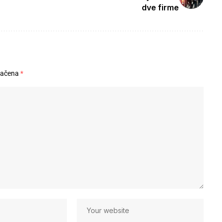
dve firme
načena
*