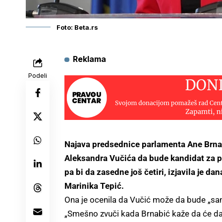
Foto: Beta.rs
Reklama
Podeli
Najava predsednice parlamenta Ane Brnab
Aleksandra Vučića da bude kandidat za p
pa bi da zasedne još četiri, izjavila je 
Marinika Tepić.
Ona je ocenila da Vučić može da bude „samo
„Smešno zvuči kada Brnabić kaže da će da