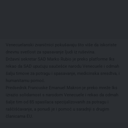
Venecuelanski zvaničnici pokušavaju što više da iskoriste
dnevnu svetlost za spasavanje ljudi iz ruševina.
Državni sekretar SAD Marko Rubio je preko platforme Iks
rekao da SAD upućuju saučešće narodu Venecuele i odmah
šalju timove za potragu i spasavanje, medicinska sresdtva, i
humanitarnu pomoć.
Predsednik Francuske Emanuel Makron je preko mreže Iks
izrazio solidarnost s narodom Venecuele i rekao da odmah
šalje tim od 85 spasilaca specijalizovanih za potragu i
raščišćavanje, a ponudi je i pomoć u saradnji s drugim
članicama EU.