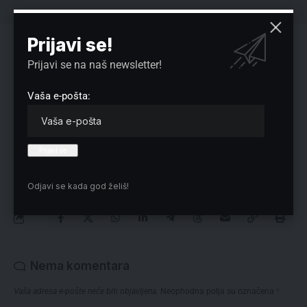
Prijavi se!
Reklama
Prijavi se na naš newsletter!
Vaša e-pošta:
Preuzmite Pravo u CENTAR aplikaciju:
Odjavi se kada god želiš!
Nema komentara
Vaša adresa e-pošte neće biti objavljena.
Neophodna polja su označena
*