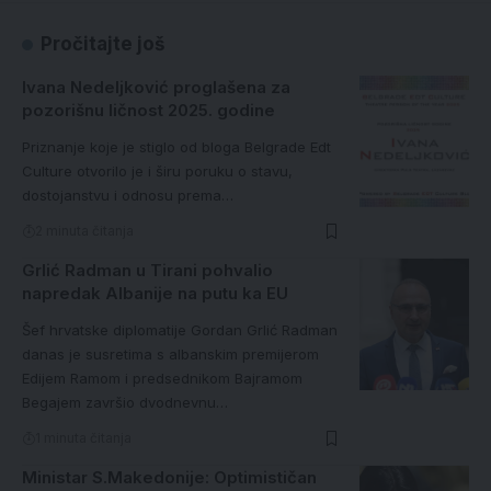
Pročitajte još
Ivana Nedeljković proglašena za
pozorišnu ličnost 2025. godine
Priznanje koje je stiglo od bloga Belgrade Edt
Culture otvorilo je i širu poruku o stavu,
dostojanstvu i odnosu prema…
2 minuta čitanja
Grlić Radman u Tirani pohvalio
napredak Albanije na putu ka EU
Šef hrvatske diplomatije Gordan Grlić Radman
danas je susretima s albanskim premijerom
Edijem Ramom i predsednikom Bajramom
Begajem završio dvodnevnu…
1 minuta čitanja
Ministar S.Makedonije: Optimističan