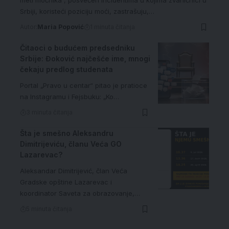
meti moćnika“, posvećen incidentima u kojima zvaničnici u
Srbiji, koristeći poziciju moći, zastrašuju,…
Autor:
Maria Popović
1 minuta čitanja
Čitaoci o budućem predsedniku
Srbije: Đoković najčešće ime, mnogi
čekaju predlog studenata
Portal „Pravo u centar“ pitao je pratioce
na Instagramu i Fejsbuku: „Ko…
3 minuta čitanja
Šta je smešno Aleksandru
Dimitrijeviću, članu Veća GO
Lazarevac?
Aleksandar Dimitrijević, član Veća
Gradske opštine Lazarevac i
koordinator Saveta za obrazovanje,…
5 minuta čitanja