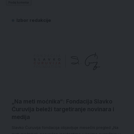
Izbor redakcije
„Na meti moćnika“: Fondacija Slavko
Ćuruvija beleži targetiranje novinara i
medija
Slavko Ćuruvija fondacija objavljuje mesečni pregled „Na