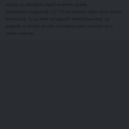
mnogi su zarobljeni ispod srušenih zgrada.
Zemljotresi magnitude 7,2 i 7,5 su izazvali veliku štetu širom
Venecuele. To su neki od najjačih zemljotresa koji su
pogodili tu zemlju za više od jednog veka i osećeni su u
celom regionu.