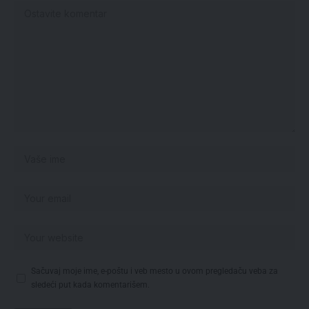
Sačuvaj moje ime, e-poštu i veb mesto u ovom pregledaču veba za
sledeći put kada komentarišem.