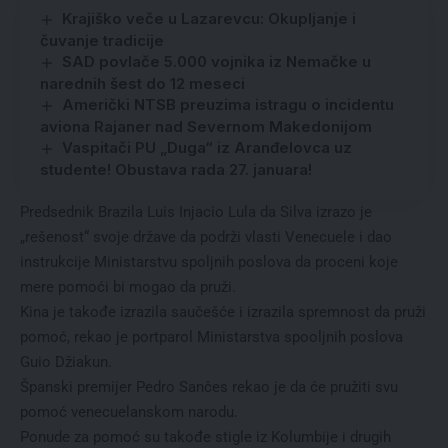
Krajiško veče u Lazarevcu: Okupljanje i
čuvanje tradicije
SAD povlače 5.000 vojnika iz Nemačke u
narednih šest do 12 meseci
Američki NTSB preuzima istragu o incidentu
aviona Rajaner nad Severnom Makedonijom
Vaspitači PU „Duga“ iz Aranđelovca uz
studente! Obustava rada 27. januara!
Predsednik Brazila Luis Injacio Lula da Silva izrazo je
„rešenost“ svoje države da podrži vlasti Venecuele i dao
instrukcije Ministarstvu spoljnih poslova da proceni koje
mere pomoći bi mogao da pruži.
Kina je takođe izrazila saučešće i izrazila spremnost da pruži
pomoć, rekao je portparol Ministarstva spooljnih poslova
Guio Džiakun.
Španski premijer Pedro Sančes rekao je da će pružiti svu
pomoć venecuelanskom narodu.
Ponude za pomoć su takođe stigle iz Kolumbije i drugih