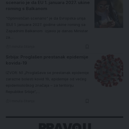
scenario je da EU 1. januara 2027. ukine
roming s Balkanom
"Optimističan scenario" je da Evropska unija
(EU) 1. januara 2027. godine ukine roming sa
Zapadnim Balkanom izjavio je danas Ministar
za…
1 minuta čitanja
Srbija: Proglašen prestanak epidemije
kovida-19
IZVOR: N1 „Proglašava se prestanak epidemije
zarazne bolesti kovid 19, epidemije od većeg
epidemiološkog značaja – za teritoriju
Republike Srbije“,…
1 minuta čitanja