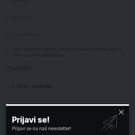
Sačuvaj moje ime, e-poštu i veb mesto u ovom pregledaču veba za
sledeći put kada komentarišem.
Izbor redakcije
Prijavi se!
Prijavi se na naš newsletter!