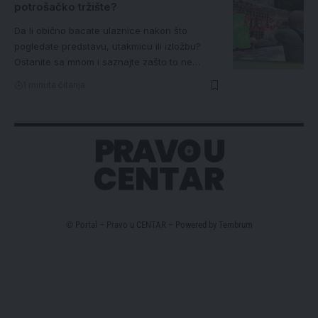
potrošačko tržište?
Da li obično bacate ulaznice nakon što
pogledate predstavu, utakmicu ili izložbu?
Ostanite sa mnom i saznajte zašto to ne…
1 minuta čitanja
© Portal – Pravo u CENTAR – Powered by
Tembrum