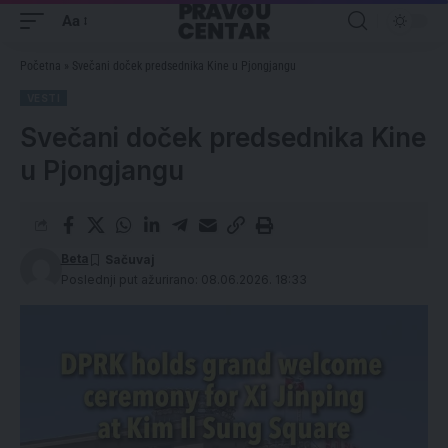
Aa
Početna
»
Svečani doček predsednika Kine u Pjongjangu
VESTI
Svečani doček predsednika Kine
u Pjongjangu
Beta
Poslednji put ažurirano: 08.06.2026. 18:33