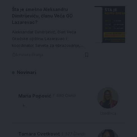
Šta je smešno Aleksandru
Dimitrijeviću, članu Veća GO
Lazarevac?
Aleksandar Dimitrijević, član Veća
Gradske opštine Lazarevac i
koordinator Saveta za obrazovanje,…
5 minuta čitanja
Novinari
Maria Popović
680 Članci
Urednica
Tamara Cvetković
577 Članci