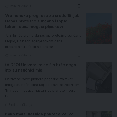
1 minuta čitanja
Vremenska prognoza za sredu 15. jul:
Danas pretežno sunčano i toplo,
tokom dana mogući pljuskovi
U Srbiji će vreme danas biti pretežno sunčano
i toplo, uz naoblačenje tokom dana i
kratkotrajnu kišu ili pljusak sa…
1 minuta čitanja
(VIDEO) Univerzum se širi brže nego
što su naučnici mislili
Otkrivene nove planete pogodne za život,
intriga su načnicima koji se bave astrofizikom.
Tri nove, moguće nastanjive planete mogle
bi…
3 minuta čitanja
Kako mala ulaznica pokreće veliko