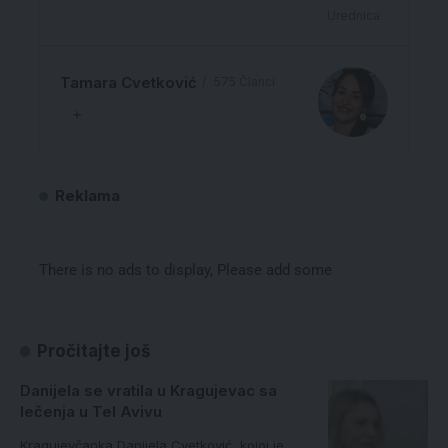
Urednica
Tamara Cvetković
575 Članci
Reklama
There is no ads to display, Please add some
Pročitajte još
Danijela se vratila u Kragujevac sa
lečenja u Tel Avivu
Kragujevčanka Danijela Cvetković, kojoj je