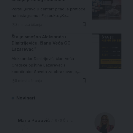
Portal „Pravo u centar“ pitao je pratioce
na Instagramu i Fejsbuku: „Ko…
3 minuta čitanja
Šta je smešno Aleksandru
Dimitrijeviću, članu Veća GO
Lazarevac?
Aleksandar Dimitrijević, član Veća
Gradske opštine Lazarevac i
koordinator Saveta za obrazovanje,…
5 minuta čitanja
Novinari
Maria Popović
676 Članci