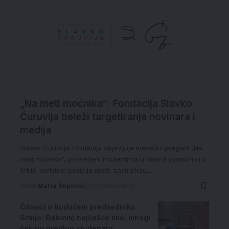
„Na meti moćnika“: Fondacija Slavko
Ćuruvija beleži targetiranje novinara i
medija
Slavko Ćuruvija fondacija objavljuje mesečni pregled „Na
meti moćnika“, posvećen incidentima u kojima zvaničnici u
Srbiji, koristeći poziciju moći, zastrašuju,…
Autor:
Maria Popović
1 minuta čitanja
Čitaoci o budućem predsedniku
Srbije: Đoković najčešće ime, mnogi
čekaju predlog studenata