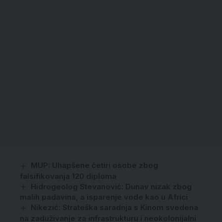
MUP: Uhapšene četiri osobe zbog
falsifikovanja 120 diploma
Hidrogeolog Stevanović: Dunav nizak zbog
malih padavina, a isparenje vode kao u Africi
Nikezić: Strateška saradnja s Kinom svedena
na zaduživanje za infrastrukturu i neokolonijalni