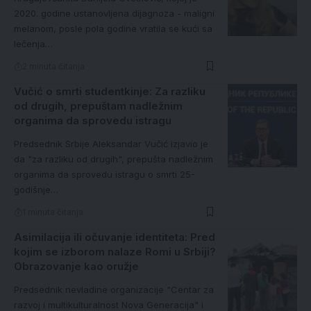
2020. godine ustanovljena dijagnoza - maligni
melanom, posle pola godine vratila se kući sa
lečenja…
2 minuta čitanja
Vučić o smrti studentkinje: Za razliku
od drugih, prepuštam nadležnim
organima da sprovedu istragu
Predsednik Srbije Aleksandar Vučić izjavio je
da "za razliku od drugih", prepušta nadležnim
organima da sprovedu istragu o smrti 25-
godišnje…
1 minuta čitanja
Asimilacija ili očuvanje identiteta: Pred
kojim se izborom nalaze Romi u Srbiji?
Obrazovanje kao oružje
Predsednik nevladine organizacije "Centar za
razvoj i multikulturalnost Nova Generacija" i