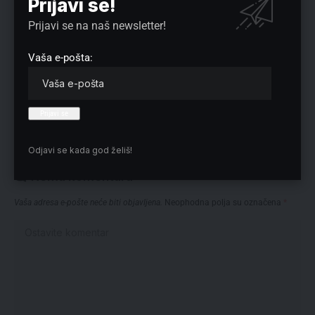
Prijavi se!
Prijavi se na naš newsletter!
Preuzmite Pravo u CENTAR aplikaciju:
Vaša e-pošta:
Odjavi se kada god želiš!
Nema komentara
Vaša adresa e-pošte neće biti objavljena.
Neophodna polja su označena
*