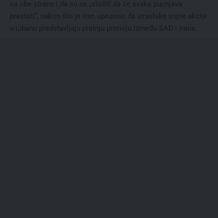
sa obe strane i da su se „složili da će svaka pucnjava
prestati“, nakon što je Iran upozorio da izraelske vojne akcije
u Libanu predstavljaju pretnju primirju između SAD i Irana.