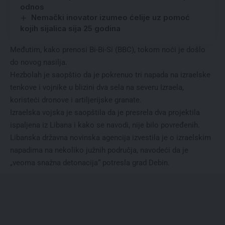
odnos
Nemački inovator izumeo ćelije uz pomoć
kojih sijalica sija 25 godina
Međutim, kako prenosi Bi-Bi-Si (BBC), tokom noći je došlo
do novog nasilja.
Hezbolah je saopštio da je pokrenuo tri napada na izraelske
tenkove i vojnike u blizini dva sela na severu Izraela,
koristeći dronove i artiljerijske granate.
Izraelska vojska je saopštila da je presrela dva projektila
ispaljena iz Libana i kako se navodi, nije bilo povređenih.
Libanska državna novinska agencija izvestila je o izraelskim
napadima na nekoliko južnih područja, navodeći da je
„veoma snažna detonacija“ potresla grad Debin.