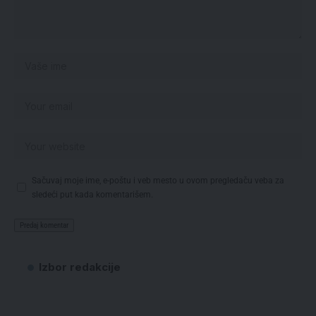
Sačuvaj moje ime, e-poštu i veb mesto u ovom pregledaču veba za
sledeći put kada komentarišem.
Izbor redakcije