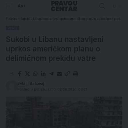
Aa
Početna
»
Sukobi u Libanu nastavljeni uprkos američkom planu o delimičnom prekidu vatre
VESTI
Sukobi u Libanu nastavljeni
uprkos američkom planu o
delimičnom prekidu vatre
Beta
Poslednji put ažurirano: 02.06.2026. 08:21