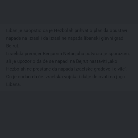
Liban je saopštio da je Hezbolah prihvatio plan da obustavi
napade na Izrael i da Izrael ne napada libanski glavni grad
Bejrut.
Izraelski premijer Benjamin Netanjahu potvrdio je sporazum,
ali je upozorio da će se napadi na Bejrut nastaviti „ako
Hezbolah ne prestane da napada izraelske gradove i civile“.
On je dodao da će izraelska vojska i dalje delovati na jugu
Libana.