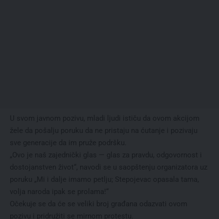
U svom javnom pozivu, mladi ljudi ističu da ovom akcijom
žele da pošalju poruku da ne pristaju na ćutanje i pozivaju
sve generacije da im pruže podršku.
„Ovo je naš zajednički glas — glas za pravdu, odgovornost i
dostojanstven život“, navodi se u saopštenju organizatora uz
poruku „Mi i dalje imamo petlju; Stepojevac opasala tama,
volja naroda ipak se prolama!“
Očekuje se da će se veliki broj građana odazvati ovom
pozivu i pridružiti se mirnom protestu.