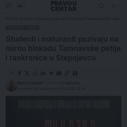
Aa
Početna
»
Studenti i maturanti pozivaju na mirnu blokadu Tamnavske petlje i raskrsnice u Stepojevcu
PROTESTI
VESTI
Studenti i maturanti pozivaju na
mirnu blokadu Tamnavske petlje
i raskrsnice u Stepojevcu
Maria Popović
- Urednica
Poslednji put ažurirano: 10.04.2025. 12:24