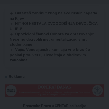
Guterteš zabrinut zbog najave ruskih napada
na Kijev
HITNO! NESTALA DVOGODIŠNJA DEVOJČICA
U UBU!
Opozicioni članovi Odbora za obrazovanje:
Nećemo dozvoliti instrumentalizaciju smrti
studentkinje
Vujić: Venecijanska komisija vrlo brzo će
poslati prvu verziju izveštaja o Mrdićevim
zakonima
Reklama
Preuzmite Pravo u CENTAR aplikaciju: