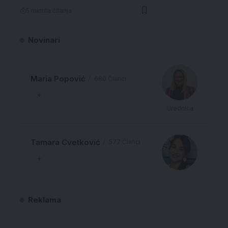
5 minuta čitanja
Novinari
Maria Popović
680 Članci
Urednica
Tamara Cvetković
577 Članci
Reklama