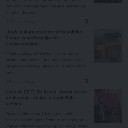
Banković izjavio je da bi glasanje za Predlog
izmena i dopuna…
3 minuta čitanja
„Kada kultura postane meta politike:
Pismo Ivane Nedeljković
Lazarevčanima“
"Poštovani sugrađani i komšije, trenutno
nisam u mogućnosti da budem sa vama iz
opravdanih razloga, ali ukoliko je večerašnja
tema…
6 minuta čitanja
Lazović (ZLF): Da li novi izborni zakoni
obuhvataju i obuku iz borilačkih
veština
Poslanici Skupštine Srbije su nastavili
raspravu o izmenama četiri izborna zakona
koje je kritikovao poslanik opozicionog Zeleno