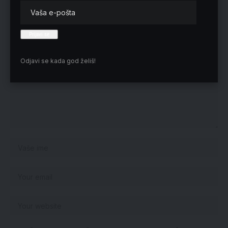
Ostavite odgovor
Vaša adresa e-pošte neće biti objavljena.
Neophodna polja su označena
*
Odjavi se kada god želiš!