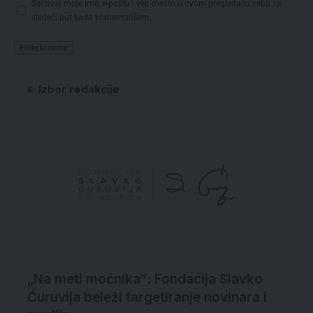
Sačuvaj moje ime, e-poštu i veb mesto u ovom pregledaču veba za
sledeći put kada komentarišem.
Izbor redakcije
„Na meti moćnika“: Fondacija Slavko
Ćuruvija beleži targetiranje novinara i