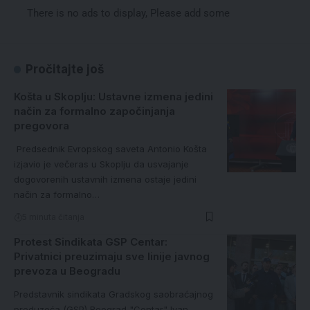
There is no ads to display, Please add some
Pročitajte još
Košta u Skoplju: Ustavne izmena jedini
način za formalno započinjanja
pregovora
Predsednik Evropskog saveta Antonio Košta
izjavio je večeras u Skoplju da usvajanje
dogovorenih ustavnih izmena ostaje jedini
način za formalno…
5 minuta čitanja
Protest Sindikata GSP Centar:
Privatnici preuzimaju sve linije javnog
prevoza u Beogradu
Predstavnik sindikata Gradskog saobraćajnog
preduzeća (GSP) Beograd "Centar" Ivan