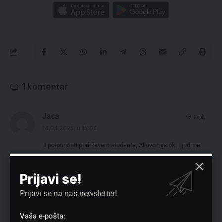
1 komentar
Jaca
Reply
14.04.2025. u 15:04
U potpunosti podržavam studente, Al ovo nije ok. Ljudi ne
mogu da se vrate s posla. Nece vam se zbog toga pridruziti,
vec ce biti jako besni. To samo obicne ljude pogadja, oni
Prijavi se!
nemaju alternativu za povratak kući. One zbog kojih to radite,
bole uši. Moralo bi ipak drugačije.
Prijavi se na naš newsletter!
Vaša e-pošta: