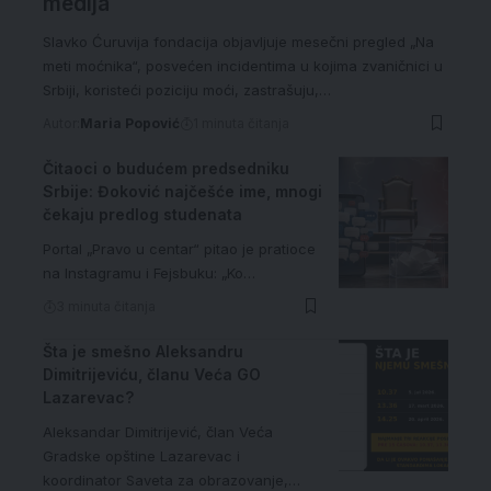
medija
Slavko Ćuruvija fondacija objavljuje mesečni pregled „Na
meti moćnika“, posvećen incidentima u kojima zvaničnici u
Srbiji, koristeći poziciju moći, zastrašuju,…
Autor:
Maria Popović
1 minuta čitanja
Čitaoci o budućem predsedniku
Srbije: Đoković najčešće ime, mnogi
čekaju predlog studenata
Portal „Pravo u centar“ pitao je pratioce
na Instagramu i Fejsbuku: „Ko…
3 minuta čitanja
Šta je smešno Aleksandru
Dimitrijeviću, članu Veća GO
Lazarevac?
Aleksandar Dimitrijević, član Veća
Gradske opštine Lazarevac i
koordinator Saveta za obrazovanje,…