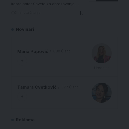
koordinator Saveta za obrazovanje,…
5 minuta čitanja
Novinari
Maria Popović
680 Članci
Urednica
Tamara Cvetković
577 Članci
Reklama