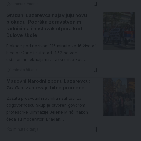
3 minuta čitanja
Građani Lazarevca najavljuju novu
blokadu: Podrška zdravstvenim
radnicima i nastavak otpora kod
Dulove škole
Blokade pod nazivom "16 minuta za 16 života"
biće održane i sutra od 11:52 na već
ustaljenim lokacijama, raskrsnica kod…
1 minuta čitanja
Masovni Narodni zbor u Lazarevcu:
Građani zahtevaju hitne promene
Zaštita prosvetnih radnika i zahtevi za
odgovornošću Skup je otvoren govorom
profesorke Gimnazije Jelene Mirić, nakon
čega su moderatori Dragan…
2 minuta čitanja