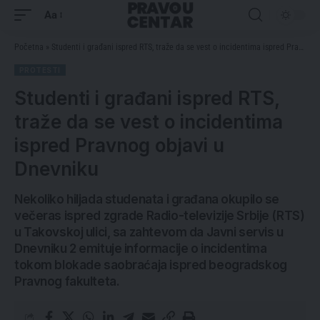
Aa
Početna
»
Studenti i građani ispred RTS, traže da se vest o incidentima ispred Pravnog objavi u Dnevniku
PROTESTI
Studenti i građani ispred RTS,
traže da se vest o incidentima
ispred Pravnog objavi u
Dnevniku
Nekoliko hiljada studenata i građana okupilo se
večeras ispred zgrade Radio-televizije Srbije (RTS)
u Takovskoj ulici, sa zahtevom da Javni servis u
Dnevniku 2 emituje informacije o incidentima
tokom blokade saobraćaja ispred beogradskog
Pravnog fakulteta.