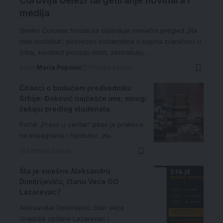
Ćuruvija beleži targetiranje novinara i
medija
Slavko Ćuruvija fondacija objavljuje mesečni pregled „Na
meti moćnika“, posvećen incidentima u kojima zvaničnici u
Srbiji, koristeći poziciju moći, zastrašuju,…
Autor:
Maria Popović
1 minuta čitanja
Čitaoci o budućem predsedniku
Srbije: Đoković najčešće ime, mnogi
čekaju predlog studenata
Portal „Pravo u centar“ pitao je pratioce
na Instagramu i Fejsbuku: „Ko…
3 minuta čitanja
Šta je smešno Aleksandru
Dimitrijeviću, članu Veća GO
Lazarevac?
Aleksandar Dimitrijević, član Veća
Gradske opštine Lazarevac i