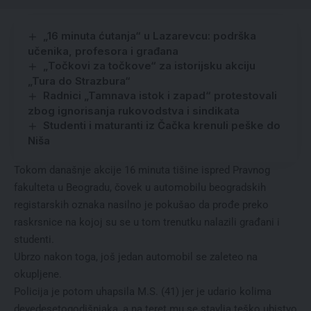
„16 minuta ćutanja“ u Lazarevcu: podrška
učenika, profesora i građana
„Točkovi za točkove“ za istorijsku akciju
„Tura do Strazbura“
Radnici „Tamnava istok i zapad“ protestovali
zbog ignorisanja rukovodstva i sindikata
Studenti i maturanti iz Čačka krenuli peške do
Niša
Tokom današnje akcije 16 minuta tišine ispred Pravnog
fakulteta u Beogradu, čovek u automobilu beogradskih
registarskih oznaka nasilno je pokušao da prođe preko
raskrsnice na kojoj su se u tom trenutku nalazili građani i
studenti.
Ubrzo nakon toga, još jedan automobil se zaleteo na
okupljene.
Policija je potom uhapsila M.S. (41) jer je udario kolima
devedesetogodišnjaka, a na teret mu se stavlja teško ubistvo