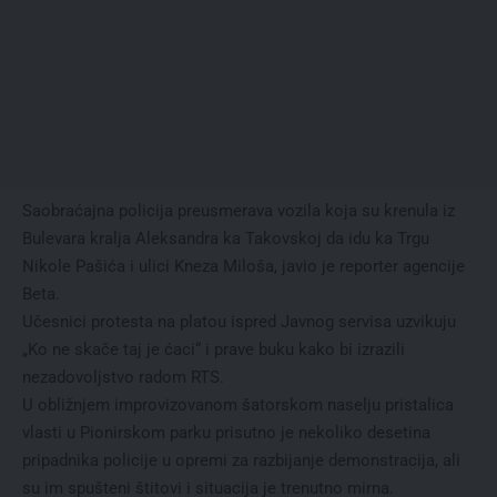
Saobraćajna policija preusmerava vozila koja su krenula iz
Bulevara kralja Aleksandra ka Takovskoj da idu ka Trgu
Nikole Pašića i ulici Kneza Miloša, javio je reporter agencije
Beta.
Učesnici protesta na platou ispred Javnog servisa uzvikuju
„Ko ne skače taj je ćaci“ i prave buku kako bi izrazili
nezadovoljstvo radom RTS.
U obližnjem improvizovanom šatorskom naselju pristalica
vlasti u Pionirskom parku prisutno je nekoliko desetina
pripadnika policije u opremi za razbijanje demonstracija, ali
su im spušteni štitovi i situacija je trenutno mirna.