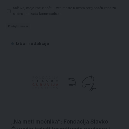
Sačuvaj moje ime, e-poštu i veb mesto u ovom pregledaču veba za
sledeći put kada komentarišem.
Izbor redakcije
„Na meti moćnika“: Fondacija Slavko