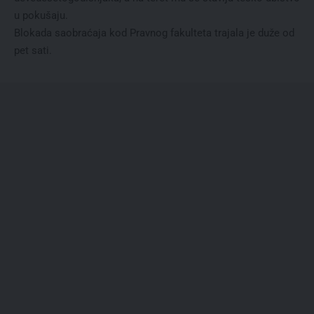
u pokušaju.
Blokada saobraćaja kod Pravnog fakulteta trajala je duže od
pet sati.