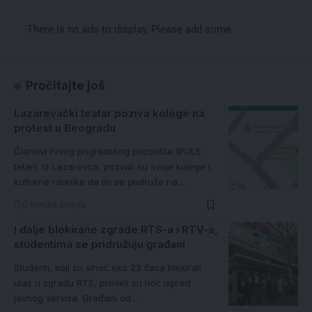
There is no ads to display, Please add some
Pročitajte još
Lazarevački teatar poziva kolege na
protest u Beogradu
Članovi Prvog prigradskog pozorišta (PULS
tetar), iz Lazarevca, pozvali su svoje kolege i
kulturne radnike da im se pridruže na…
0 minuta čitanja
I dalje blokirane zgrade RTS-a i RTV-a,
studentima se pridružuju građani
Studenti, koji su sinoć oko 23 časa blokirali
ulaz u zgradu RTS, proveli su noć ispred
javnog servisa. Građani od…