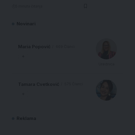
5 minuta čitanja
Novinari
Maria Popović
669 Članci
Urednica
Tamara Cvetković
575 Članci
Reklama