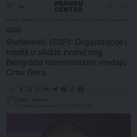
Aa
Početna
»
Stefanović (SSP): Organizacije i mediji u službi zvaničnog Beograda monstruozno vređaju Crnu Goru
VESTI
Stefanović (SSP): Organizacije i
mediji u službi zvaničnog
Beograda monstruozno vređaju
Crnu Goru
Beta
Poslednji put ažurirano: 25.05.2026. 20:57