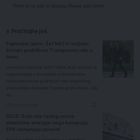
There is no ads to display, Please add some
Pročitajte još
Fajnenšel tajms: Šef NATO razljutio
Evropu podrškom Trampovom ratu u
Iranu
Generalni sekretar NATO Mark Rute izazvao je
negodovanje u evropskim prestonicama
nedvosmislenom podrškom ratu američkog
predsednika Donalda Trampa protiv Irana, dok
se…
5 minuta čitanja
SRCE: Suša nije razlog uvoza
električne energije nego korupcija,
EPS obmanjuje javnost
Resorni odbor za energetiku i rudarstvo