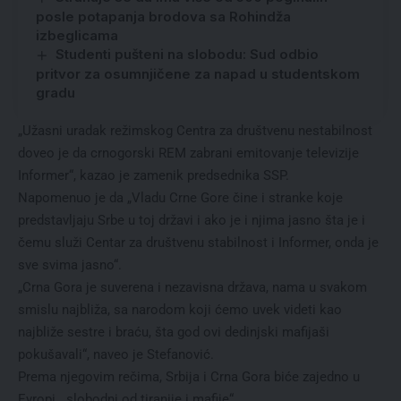
posle potapanja brodova sa Rohindža
izbeglicama
Studenti pušteni na slobodu: Sud odbio
pritvor za osumnjičene za napad u studentskom
gradu
„Užasni uradak režimskog Centra za društvenu nestabilnost
doveo je da crnogorski REM zabrani emitovanje televizije
Informer“, kazao je zamenik predsednika SSP.
Napomenuo je da „Vladu Crne Gore čine i stranke koje
predstavljaju Srbe u toj državi i ako je i njima jasno šta je i
čemu služi Centar za društvenu stabilnost i Informer, onda je
sve svima jasno“.
„Crna Gora je suverena i nezavisna država, nama u svakom
smislu najbliža, sa narodom koji ćemo uvek videti kao
najbliže sestre i braću, šta god ovi dedinjski mafijaši
pokušavali“, naveo je Stefanović.
Prema njegovim rečima, Srbija i Crna Gora biće zajedno u
Evropi, „slobodni od tiranije i mafije“.