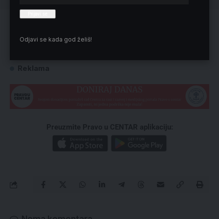
„Nećete, braćo, dugo čekati na slobodnu Srbiju, a za ove
uvrede praštajte, i znajte – oni nisu Srbija“, naveo je
Odjavi se kada god želiš!
Stefanović, a prenela SSP.
Reklama
Preuzmite Pravo u CENTAR aplikaciju:
Nema komentara