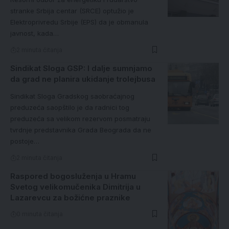
stranke Srbija centar (SRCE) optužio je
Elektroprivredu Srbije (EPS) da je obmanula
javnost, kada…
2 minuta čitanja
Sindikat Sloga GSP: I dalje sumnjamo
da grad ne planira ukidanje trolejbusa
Sindikat Sloga Gradskog saobraćajnog
preduzeća saopštilo je da radnici tog
preduzeća sa velikom rezervom posmatraju
tvrdnje predstavnika Grada Beograda da ne
postoje…
2 minuta čitanja
Raspored bogosluženja u Hramu
Svetog velikomučenika Dimitrija u
Lazarevcu za božićne praznike
0 minuta čitanja