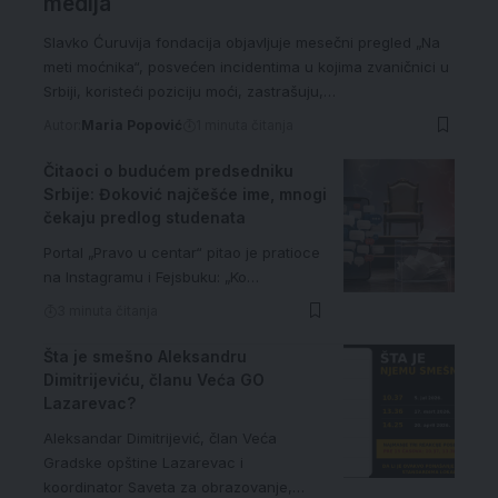
medija
Slavko Ćuruvija fondacija objavljuje mesečni pregled „Na
meti moćnika“, posvećen incidentima u kojima zvaničnici u
Srbiji, koristeći poziciju moći, zastrašuju,…
Autor:
Maria Popović
1 minuta čitanja
Čitaoci o budućem predsedniku
Srbije: Đoković najčešće ime, mnogi
čekaju predlog studenata
Portal „Pravo u centar“ pitao je pratioce
na Instagramu i Fejsbuku: „Ko…
3 minuta čitanja
Šta je smešno Aleksandru
Dimitrijeviću, članu Veća GO
Lazarevac?
Aleksandar Dimitrijević, član Veća
Gradske opštine Lazarevac i
koordinator Saveta za obrazovanje,…