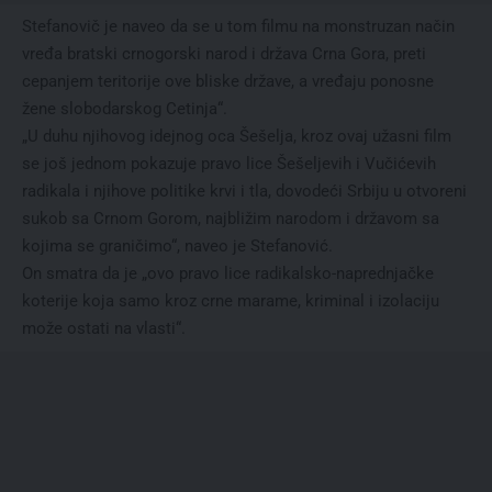
Stefanovič je naveo da se u tom filmu na monstruzan način
vređa bratski crnogorski narod i država Crna Gora, preti
cepanjem teritorije ove bliske države, a vređaju ponosne
žene slobodarskog Cetinja“.
„U duhu njihovog idejnog oca Šešelja, kroz ovaj užasni film
se još jednom pokazuje pravo lice Šešeljevih i Vučićevih
radikala i njihove politike krvi i tla, dovodeći Srbiju u otvoreni
sukob sa Crnom Gorom, najbližim narodom i državom sa
kojima se graničimo“, naveo je Stefanović.
On smatra da je „ovo pravo lice radikalsko-naprednjačke
koterije koja samo kroz crne marame, kriminal i izolaciju
može ostati na vlasti“.