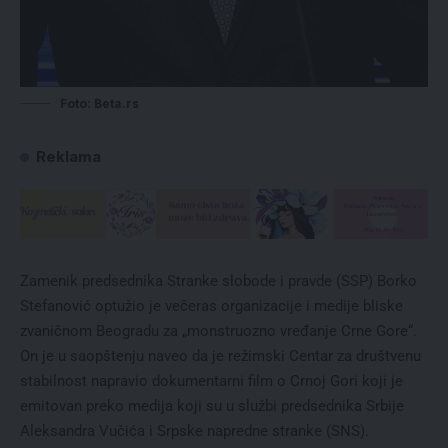
Foto: Beta.rs
Reklama
Zamenik predsednika Stranke slobode i pravde (SSP) Borko
Stefanović optužio je večeras organizacije i medije bliske
zvaničnom Beogradu za „monstruozno vređanje Crne Gore“.
On je u saopštenju naveo da je režimski Centar za društvenu
stabilnost napravio dokumentarni film o Crnoj Gori koji je
emitovan preko medija koji su u službi predsednika Srbije
Aleksandra Vučića i Srpske napredne stranke (SNS).