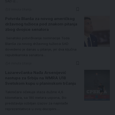
SAD iz…
3 minuta čitanja
Potvrda Blanša za novog američkog
državnog tužioca pod znakom pitanja
zbog dvojice senatora
Senatsko potvrđivanje nominacije Toda
Blanša za novog državnog tužioca SAD
dovedeno je danas u pitanje, jer dva ključna
republikanska senatora…
4 minuta čitanja
Lazarevčanka Nađa Arsenijević
nastupa za Srbiju na WMRA U18
Svetskom kupu u planinskom trčanju
Takmičare očekuje staza dužine 4,6
kilometara, sa 190 metara uspona, što
predstavlja ozbiljan izazov za najmlađe
reprezentativce u ovoj disciplini.…