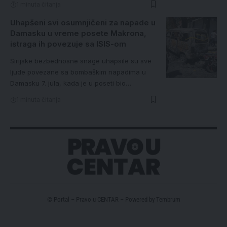
1 minuta čitanja
Uhapšeni svi osumnjičeni za napade u
Damasku u vreme posete Makrona,
istraga ih povezuje sa ISIS-om
Sirijske bezbednosne snage uhapsile su sve
ljude povezane sa bombaškim napadima u
Damasku 7. jula, kada je u poseti bio…
1 minuta čitanja
© Portal – Pravo u CENTAR – Powered by
Tembrum