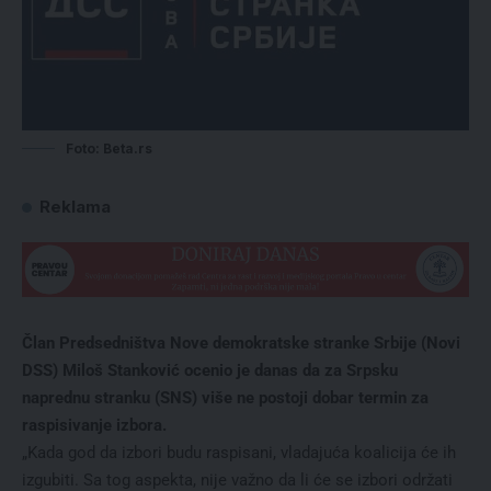
Foto: Beta.rs
Reklama
Član Predsedništva Nove demokratske stranke Srbije (Novi
DSS) Miloš Stanković ocenio je danas da za Srpsku
naprednu stranku (SNS) više ne postoji dobar termin za
raspisivanje izbora.
„Kada god da izbori budu raspisani, vladajuća koalicija će ih
izgubiti. Sa tog aspekta, nije važno da li će se izbori održati