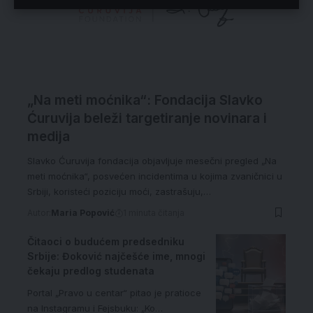
„Na meti moćnika“: Fondacija Slavko
Ćuruvija beleži targetiranje novinara i
medija
Slavko Ćuruvija fondacija objavljuje mesečni pregled „Na
meti moćnika“, posvećen incidentima u kojima zvaničnici u
Srbiji, koristeći poziciju moći, zastrašuju,…
Autor:
Maria Popović
1 minuta čitanja
Čitaoci o budućem predsedniku
Srbije: Đoković najčešće ime, mnogi
čekaju predlog studenata
Portal „Pravo u centar“ pitao je pratioce
na Instagramu i Fejsbuku: „Ko…