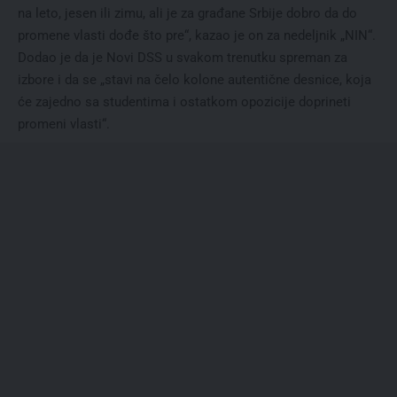
na leto, jesen ili zimu, ali je za građane Srbije dobro da do
promene vlasti dođe što pre“, kazao je on za nedeljnik „NIN“.
Dodao je da je Novi DSS u svakom trenutku spreman za
izbore i da se „stavi na čelo kolone autentične desnice, koja
će zajedno sa studentima i ostatkom opozicije doprineti
promeni vlasti“.