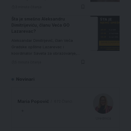
3 minuta čitanja
Šta je smešno Aleksandru
Dimitrijeviću, članu Veća GO
Lazarevac?
Aleksandar Dimitrijević, član Veća
Gradske opštine Lazarevac i
koordinator Saveta za obrazovanje,…
5 minuta čitanja
Novinari
Maria Popović
672 Članci
Urednica