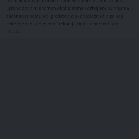
„Administrativno ukidanje zabrane upotrebe vode za piće,
uprkos brojnim spornim okolnostima i ozbiljnim sumnjama u
zakonitost postupka, predstavlja skandalozan čin za koji
neko mora da odgovara“, rekao je Đurin, a saopštila ta
stranka.