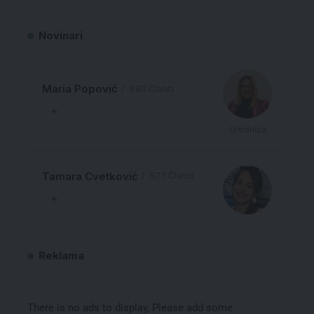
Novinari
Maria Popović
680 Članci
Urednica
Tamara Cvetković
577 Članci
Reklama
There is no ads to display, Please add some