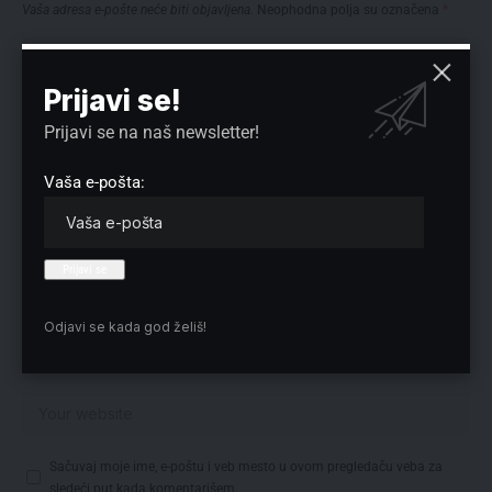
Vaša adresa e-pošte neće biti objavljena.
Neophodna polja su označena
*
Prijavi se!
Prijavi se na naš newsletter!
Vaša e-pošta:
Odjavi se kada god želiš!
Sačuvaj moje ime, e-poštu i veb mesto u ovom pregledaču veba za
sledeći put kada komentarišem.