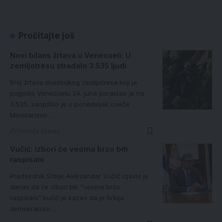
Pročitajte još
Novi bilans žrtava u Venecueli: U
zemljotresu stradalo 3.535 ljudi
Broj žrtava dvostrukog zemljotresa koji je
pogodio Venecuelu 24. juna porastao je na
3.535, saopštilo je u ponedeljak uveče
Ministarstvo…
1 minuta čitanja
Vučić: Izbori će veoma brzo biti
raspisani
Predsednik Srbije Aleksandar Vučić izjavio je
danas da će izbori biti "veoma brzo
raspisani".Vučić je kazao da je Srbija
demokratsko…