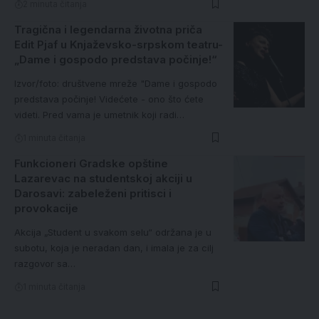
2 minuta čitanja
Tragična i legendarna životna priča
Edit Pjaf u Knjaževsko-srpskom teatru-
„Dame i gospodo predstava počinje!“
Izvor/foto: društvene mreže "Dame i gospodo
predstava počinje! Videćete - ono što ćete
videti. Pred vama je umetnik koji radi…
1 minuta čitanja
Funkcioneri Gradske opštine
Lazarevac na studentskoj akciji u
Darosavi: zabeleženi pritisci i
provokacije
Akcija „Student u svakom selu“ održana je u
subotu, koja je neradan dan, i imala je za cilj
razgovor sa…
1 minuta čitanja