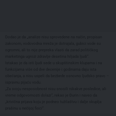
Dodao je da „analize nisu sprovedene na način, propisan
zakonom, vodovodna mreža je dotrajala, gubici vode su
ogromni, ali to nije prepreka vlasti da zarad političkog
marketinga ugrozi zdravlje desetina hiljada ljudi“.
Istakao je da isti ljudi sede u skupštinskim klupama i na
funkcijama više od dve decenije i godinama daju ista
obećanja, a nisu uspeli da bezbede osnovno ljudsko pravo –
ispravnu pijaću vodu.
„Za svoju nesposobnost nisu snosili nikakve posledice, ali
vreme odgovornosti dolazi“, rekao je Đurin i naveo da
„krivična prijava koju je podneo tužilaštvu i dalje skuplja
prašinu u nečijoj fioci“.