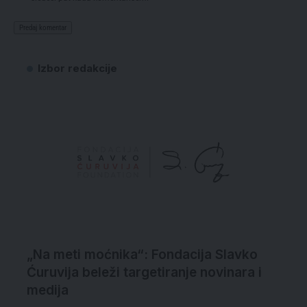
Izbor redakcije
„Na meti moćnika“: Fondacija Slavko
Ćuruvija beleži targetiranje novinara i
medija