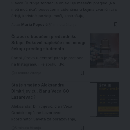
Slavko Ćuruvija fondacija objavljuje mesečni pregled „Na
meti moćnika“, posvećen incidentima u kojima zvaničnici u
Srbiji, koristeći poziciju moći, zastrašuju,…
Autor:
Maria Popović
1 minuta čitanja
Čitaoci o budućem predsedniku
Srbije: Đoković najčešće ime, mnogi
čekaju predlog studenata
Portal „Pravo u centar“ pitao je pratioce
na Instagramu i Fejsbuku: „Ko…
3 minuta čitanja
Šta je smešno Aleksandru
Dimitrijeviću, članu Veća GO
Lazarevac?
Aleksandar Dimitrijević, član Veća
Gradske opštine Lazarevac i
koordinator Saveta za obrazovanje,…
5 minuta čitanja