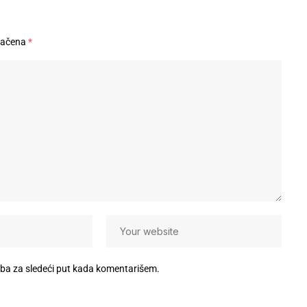
načena
*
eba za sledeći put kada komentarišem.