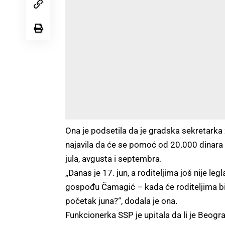
Ona je podsetila da je gradska sekretarka
najavila da će se pomoć od 20.000 dinara po
jula, avgusta i septembra.
„Danas je 17. jun, a roditeljima još nije 
gospođu Čamagić – kada će roditeljima bi
početak juna?“, dodala je ona.
Funkcionerka SSP je upitala da li je Be