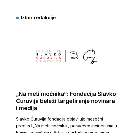
Izbor redakcije
„Na meti moćnika“: Fondacija Slavko
Ćuruvija beleži targetiranje novinara
i medija
Slavko Ćuruvija fondacija objavljuje mesečni
pregled „Na meti moćnika“, posvećen incidentima u
kojima zvaničnici u Srbiji, koristeći poziciju moći,