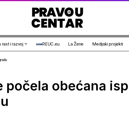
 rast i razvoj
REUC.eu
La Žene
Medijski projekti
gradu
je počela obećana is
du