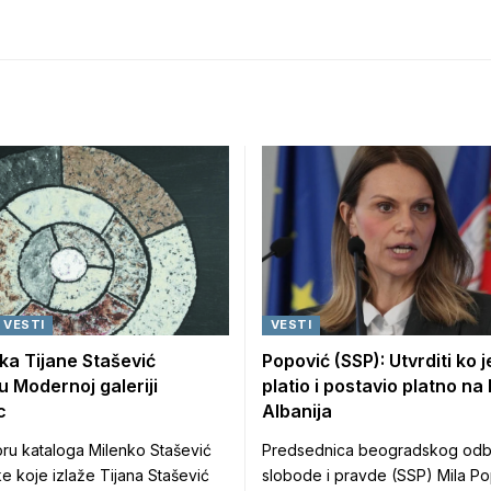
VESTI
VESTI
ika Tijane Stašević
Popović (SSP): Utvrditi ko j
 u Modernoj galeriji
platio i postavio platno na 
c
Albanija
u kataloga Milenko Stašević
Predsednica beogradskog odb
ke koje izlaže Tijana Stašević
slobode i pravde (SSP) Mila P