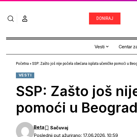
DONIRAJ
Vesti
Centar za
Početna
»
SSP: Zašto još nije počela obećana isplata učeničke pomoći u Beo
VESTI
SSP: Zašto još ni
pomoći u Beogra
Beta
Poslednji put ažurirano: 17.06.2026. 10:59