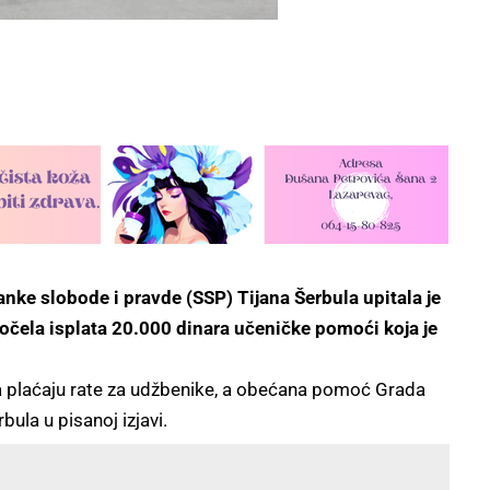
ke slobode i pravde (SSP) Tijana Šerbula upitala je
počela isplata 20.000 dinara učeničke pomoći koja je
 plaćaju rate za udžbenike, a obećana pomoć Grada
bula u pisanoj izjavi.