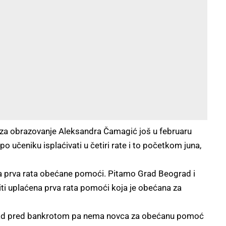
 za obrazovanje Aleksandra Čamagić još u februaru
 učeniku isplaćivati u četiri rate i to početkom juna,
legla prva rata obećane pomoći. Pitamo Grad Beograd i
ti uplaćena prva rata pomoći koja je obećana za
ograd pred bankrotom pa nema novca za obećanu pomoć