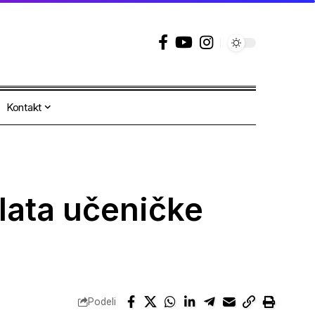
Kontakt
plata učeničke
Podeli