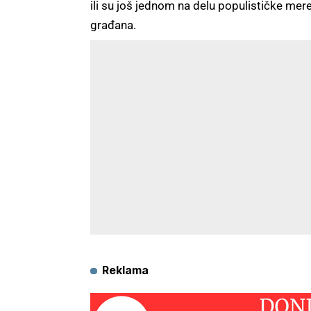
ili su još jednom na delu populističke me
građana.
Reklama