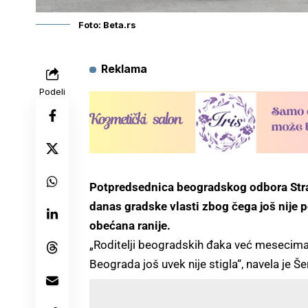
Foto: Beta.rs
Reklama
Podeli
Potpredsednica beogradskog odbora Stran
danas gradske vlasti zbog čega još nije 
obećana ranije.
„Roditelji beogradskih đaka već mesecima
Beograda još uvek nije stigla“, navela je Šer