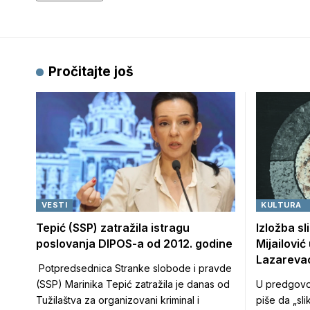
Pročitajte još
VESTI
KULTURA
Tepić (SSP) zatražila istragu
Izložba sl
poslovanja DIPOS-a od 2012. godine
Mijailović
Lazareva
Potpredsednica Stranke slobode i pravde
(SSP) Marinika Tepić zatražila je danas od
U predgovor
Tužilaštva za organizovani kriminal i
piše da „sli