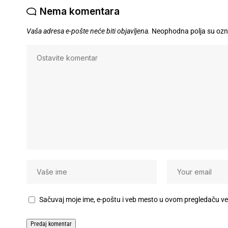
Nema komentara
Vaša adresa e-pošte neće biti objavljena.
Neophodna polja su oz
Sačuvaj moje ime, e-poštu i veb mesto u ovom pregledaču v