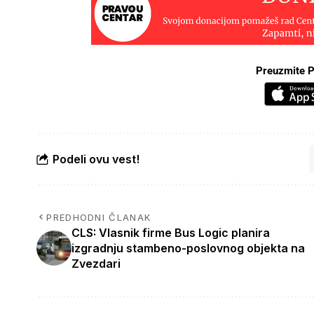
Preuzmite P
Podeli ovu vest!
PREDHODNI ČLANAK
CLS: Vlasnik firme Bus Logic planira
izgradnju stambeno-poslovnog objekta na
Zvezdari