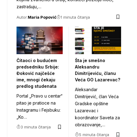
zastrašuju,…
Autor:
Maria Popović
1 minuta čitanja
Čitaoci o budućem
Šta je smešno
predsedniku Srbije:
Aleksandru
Đoković najčešće
Dimitrijeviću, članu
ime, mnogi čekaju
Veća GO Lazarevac?
predlog studenata
Aleksandar
Portal „Pravo u centar“
Dimitrijević, član Veća
pitao je pratioce na
Gradske opštine
Instagramu i Fejsbuku:
Lazarevac i
„Ko…
koordinator Saveta za
obrazovanje,…
3 minuta čitanja
5 minuta čitanja