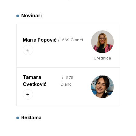
Novinari
Maria Popović
669 Članci
Urednica
Tamara
575
Cvetković
Članci
Reklama