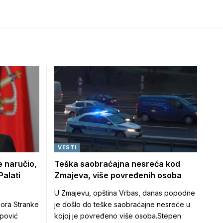
VESTI
e naručio,
Teška saobraćajna nesreća kod
Palati
Zmajeva, više povređenih osoba
U Zmajevu, opština Vrbas, danas popodne
ora Stranke
je došlo do teške saobraćajne nesreće u
opović
kojoj je povređeno više osoba.Stepen