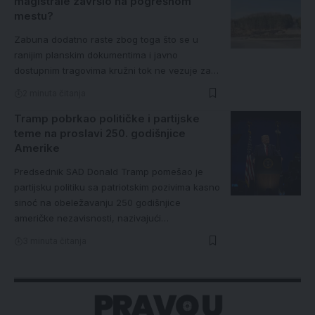
magistrale završio na pogrešnom
mestu?
Zabuna dodatno raste zbog toga što se u
ranijim planskim dokumentima i javno
dostupnim tragovima kružni tok ne vezuje za…
2 minuta čitanja
Tramp pobrkao političke i partijske
teme na proslavi 250. godišnjice
Amerike
Predsednik SAD Donald Tramp pomešao je
partijsku politiku sa patriotskim pozivima kasno
sinoć na obeležavanju 250 godišnjice
američke nezavisnosti, nazivajući…
3 minuta čitanja