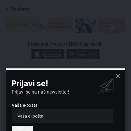
Reklama
Preuzmite Pravo u CENTAR aplikaciju:
Prijavi se!
Prijavi se na naš newsletter!
Nema komentara
Vaša e-pošta:
Vaša adresa e-pošte neće biti objavljena.
Neophodna polja su označena
*