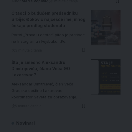
Autor:
Maria Popović
1 minuta čitanja
Čitaoci o budućem predsedniku
Srbije: Đoković najčešće ime, mnogi
čekaju predlog studenata
Portal „Pravo u centar“ pitao je pratioce
na Instagramu i Fejsbuku: „Ko…
3 minuta čitanja
Šta je smešno Aleksandru
Dimitrijeviću, članu Veća GO
Lazarevac?
Aleksandar Dimitrijević, član Veća
Gradske opštine Lazarevac i
koordinator Saveta za obrazovanje,…
5 minuta čitanja
Novinari