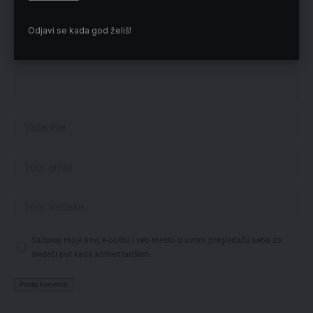
Odjavi se kada god želiš!
Sačuvaj moje ime, e-poštu i veb mesto u ovom pregledaču veba za
sledeći put kada komentarišem.