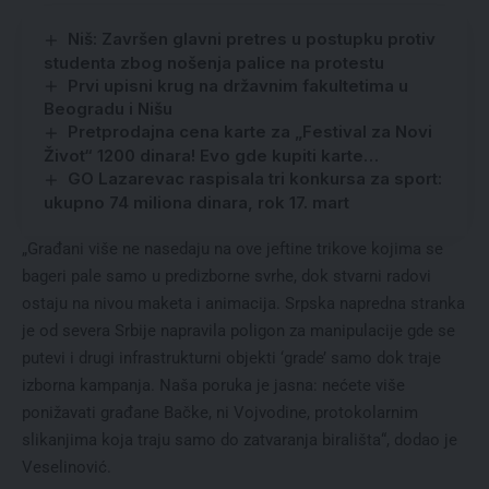
Niš: Završen glavni pretres u postupku protiv
studenta zbog nošenja palice na protestu
Prvi upisni krug na državnim fakultetima u
Beogradu i Nišu
Pretprodajna cena karte za „Festival za Novi
Život“ 1200 dinara! Evo gde kupiti karte…
GO Lazarevac raspisala tri konkursa za sport:
ukupno 74 miliona dinara, rok 17. mart
„Građani više ne nasedaju na ove jeftine trikove kojima se
bageri pale samo u predizborne svrhe, dok stvarni radovi
ostaju na nivou maketa i animacija. Srpska napredna stranka
je od severa Srbije napravila poligon za manipulacije gde se
putevi i drugi infrastrukturni objekti ‘grade’ samo dok traje
izborna kampanja. Naša poruka je jasna: nećete više
ponižavati građane Bačke, ni Vojvodine, protokolarnim
slikanjima koja traju samo do zatvaranja birališta“, dodao je
Veselinović.