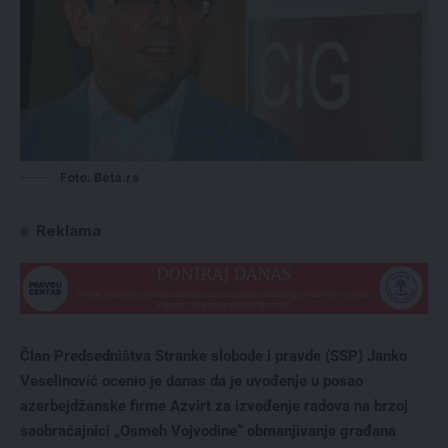
Foto: Beta.rs
Reklama
Član Predsedništva Stranke slobode i pravde (SSP) Janko
Veselinović ocenio je danas da je uvođenje u posao
azerbejdžanske firme Azvirt za izvođenje radova na brzoj
saobraćajnici „Osmeh Vojvodine“ obmanjivanje građana