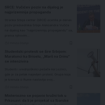
SRCE: Vučićev poziv na dijalog je
najprizemnija propaganda
Stranka Srbija centar (SRCE) ocenila je danas
poziv predsednika Srbije Aleksandra Vučića
na dijalog kao "najprizemniju propagandu" sa,
prema njihovim…
2 minuta čitanja
Studentski protesti se šire Srbijom:
Maratonci ka Briselu, „Marš na Drinu“
se intenzivira
Studenti i srednjoškolci pešače ka Loznici,
gde je za petak najavljen protest. Grupa koja
je krenula iz Rume nastavlja svoj…
2 minuta čitanja
Misteriozno se pojavio kružni tok u
Prkosavi: da li je projekat sa Ibarske