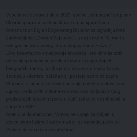
Veselinović je naveo da je 2023. godine „pompezno“ potpisan
Okvirni sporazum sa kineskom kompanijom China
Construction Eighth Engineering Division za izgradnju brze
saobraćajnice „Osmeh Vojvodine“, a da je režim 18. marta
ove godine uveo novog strateškog partnera – Azvirt.
„Ovo besomučno smenjivanje izvođača i recikliranje istih
obećanja podseća na prodaju karata za nepostojeći
beogradski metro, razlika je što se ovde, umesto karata,
štampaju kilometri asfalta koji postoje samo na papiru.
Potpuno je jasno da se ovo fingiranje početka radova i novi
ugovor vredan 240 miliona evra serviraju isključivo zbog
predstojećih lokalnih izbora u Kuli“, rekao je Veselinović, a
saopštio SSP.
Ocenio je da stanovnici Vojvodine ostaju zarobljeni u
decenijskim lažima i putevima koji se raspadaju, dok se
Vučić slika sa novim izvođačima.