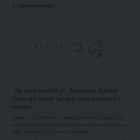
Izbor redakcije
„Na meti moćnika“: Fondacija Slavko
Ćuruvija beleži targetiranje novinara i
medija
Slavko Ćuruvija fondacija objavljuje mesečni pregled „Na
meti moćnika“, posvećen incidentima u kojima zvaničnici u
Srbiji, koristeći poziciju moći, zastrašuju,…