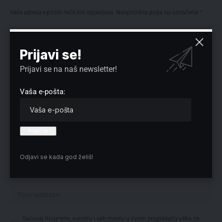
Vaša adresa e-pošte neće biti objavljena.
Neophodna polja su označena
*
Prijavi se!
Prijavi se na naš newsletter!
Vaša e-pošta:
Odjavi se kada god želiš!
Sačuvaj moje ime, e-poštu i veb mesto u ovom pregledaču veba za