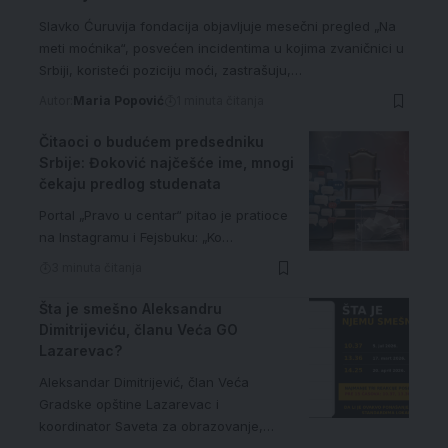
Slavko Ćuruvija fondacija objavljuje mesečni pregled „Na
meti moćnika“, posvećen incidentima u kojima zvaničnici u
Srbiji, koristeći poziciju moći, zastrašuju,…
Autor:
Maria Popović
1 minuta čitanja
Čitaoci o budućem predsedniku
Srbije: Đoković najčešće ime, mnogi
čekaju predlog studenata
Portal „Pravo u centar“ pitao je pratioce
na Instagramu i Fejsbuku: „Ko…
3 minuta čitanja
Šta je smešno Aleksandru
Dimitrijeviću, članu Veća GO
Lazarevac?
Aleksandar Dimitrijević, član Veća
Gradske opštine Lazarevac i
koordinator Saveta za obrazovanje,…