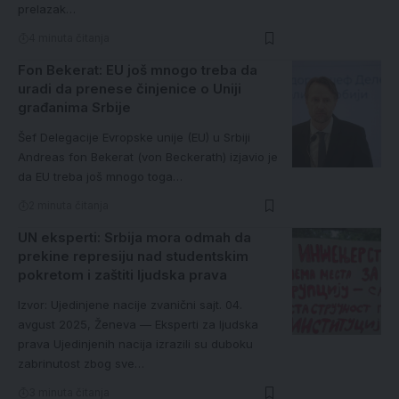
prelazak…
4 minuta čitanja
Fon Bekerat: EU još mnogo treba da
uradi da prenese činjenice o Uniji
građanima Srbije
Šef Delegacije Evropske unije (EU) u Srbiji
Andreas fon Bekerat (von Beckerath) izjavio je
da EU treba još mnogo toga…
2 minuta čitanja
UN eksperti: Srbija mora odmah da
prekine represiju nad studentskim
pokretom i zaštiti ljudska prava
Izvor: Ujedinjene nacije zvanični sajt. 04.
avgust 2025, Ženeva — Eksperti za ljudska
prava Ujedinjenih nacija izrazili su duboku
zabrinutost zbog sve…
3 minuta čitanja