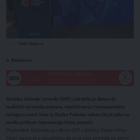
Foto: Beta.rs
Reklama
Stranka slobode i pravde (SSP) zatražila je danas da
nadležni sprovedu potpunu, nepristrasnu i transparentnu
istragu o smrti žene iz Bačke Palanke nakon što je pala sa
nosila prilikom intervencije Hitne pomoći.
Predsednik Opštinskog odbora SSP u Bačkoj Panaci Petar
Pešić naveo je u saopštenju da je ta vest potresla ne samo