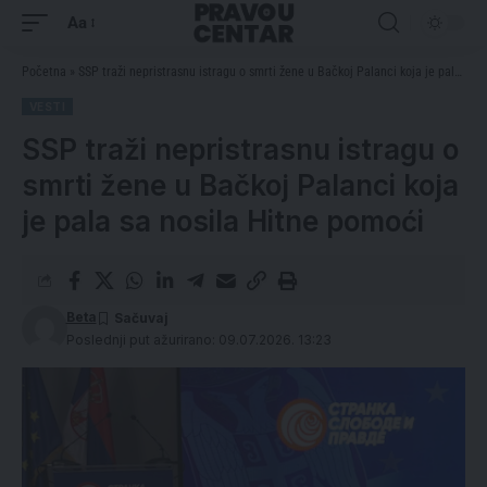
Aa
Početna
»
SSP traži nepristrasnu istragu o smrti žene u Bačkoj Palanci koja je pala sa nosila Hitne pomoći
VESTI
SSP traži nepristrasnu istragu o
smrti žene u Bačkoj Palanci koja
je pala sa nosila Hitne pomoći
Beta
Poslednji put ažurirano: 09.07.2026. 13:23