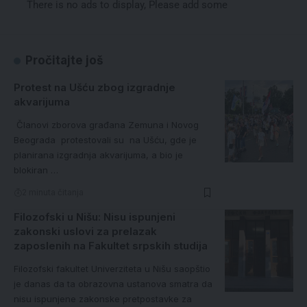
There is no ads to display, Please add some
Pročitajte još
Protest na Ušću zbog izgradnje
akvarijuma
Članovi zborova građana Zemuna i Novog
Beograda protestovali su na Ušću, gde je
planirana izgradnja akvarijuma, a bio je
blokiran …
2 minuta čitanja
Filozofski u Nišu: Nisu ispunjeni
zakonski uslovi za prelazak
zaposlenih na Fakultet srpskih studija
Filozofski fakultet Univerziteta u Nišu saopštio
je danas da ta obrazovna ustanova smatra da
nisu ispunjene zakonske pretpostavke za