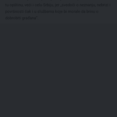
tu opštinu, veći i celu Srbiju, jer „svedoči o neznanju, nebrizi i
površnosti čak i u službama koje bi morale da brinu o
dobrobiti građana“.