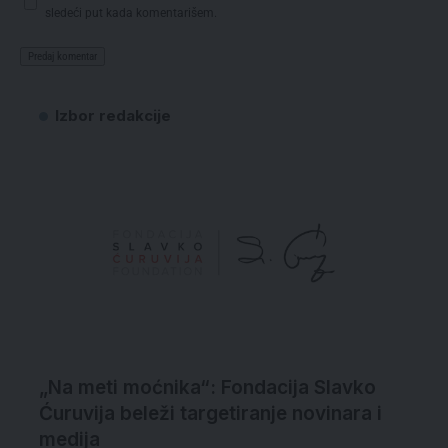
sledeći put kada komentarišem.
Izbor redakcije
„Na meti moćnika“: Fondacija Slavko
Ćuruvija beleži targetiranje novinara i
medija