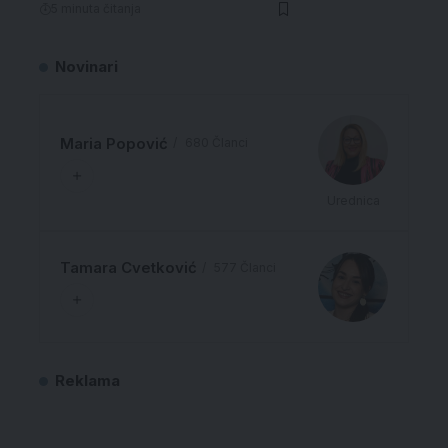
5 minuta čitanja
Novinari
Maria Popović
680 Članci
Urednica
Tamara Cvetković
577 Članci
Reklama