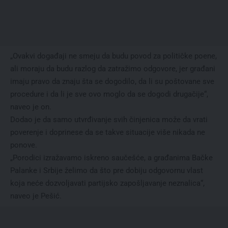
„Ovakvi događaji ne smeju da budu povod za političke poene,
ali moraju da budu razlog da zatražimo odgovore, jer građani
imaju pravo da znaju šta se dogodilo, da li su poštovane sve
procedure i da li je sve ovo moglo da se dogodi drugačije“,
naveo je on.
Dodao je da samo utvrđivanje svih činjenica može da vrati
poverenje i doprinese da se takve situacije više nikada ne
ponove.
„Porodici izražavamo iskreno saučešće, a građanima Bačke
Palanke i Srbije želimo da što pre dobiju odgovornu vlast
koja neće dozvoljavati partijsko zapošljavanje neznalica“,
naveo je Pešić.