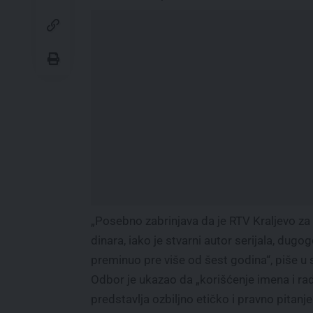
„Posebno zabrinjava da je RTV Kraljevo za
dinara, iako je stvarni autor serijala, dugo
preminuo pre više od šest godina“, piše u 
Odbor je ukazao da „korišćenje imena i ra
predstavlja ozbiljno etičko i pravno pitanje