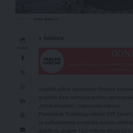
Foto: Beta.rs
Reklama
Podeli
Gradski odbor opozicione Stranke slobode 
gradska vlast nastavlja praksu netranspar
„mrtve projekte“ i nepoznate sajtove.
Predsednik Gradskog odbora SSP Zoran Li
za sufinansiranje projekata dodelio znatna
dobile su ukupno 18,6 miliona dinara za tri