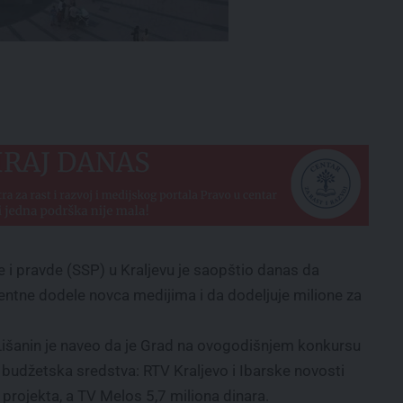
i pravde (SSP) u Kraljevu je saopštio danas da
entne dodele novca medijima i da dodeljuje milione za
šanin je naveo da je Grad na ovogodišnjem konkursu
 budžetska sredstva: RTV Kraljevo i Ibarske novosti
 projekta, a TV Melos 5,7 miliona dinara.