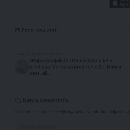
Podeli ovu vest!
PREDHODNI ČLANAK
Grupa Socijalista i Demokrata u EP o
predlogu Merca za proširenje EU: Dobra
vest, ali…
Nema komentara
Vaša adresa e-pošte neće biti objavljena.
Neophodna polja su oz