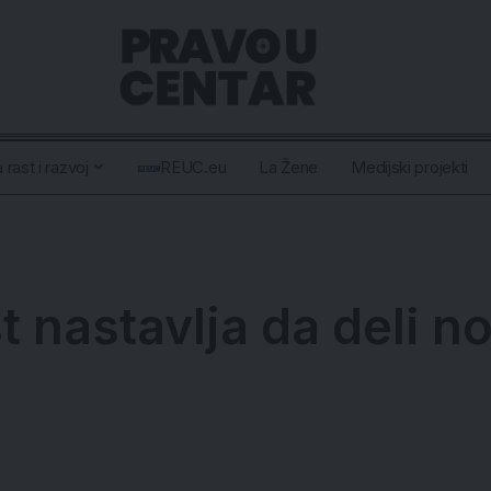
 rast i razvoj
REUC.eu
La Žene
Medijski projekti
st nastavlja da deli 