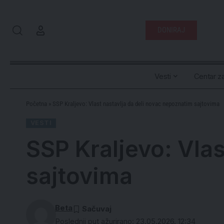
DONIRAJ
Vesti
Centar za
Početna
»
SSP Kraljevo: Vlast nastavlja da deli novac nepoznatim sajtovima
VESTI
SSP Kraljevo: Vla
sajtovima
Beta
Poslednji put ažurirano: 23.05.2026. 12:34