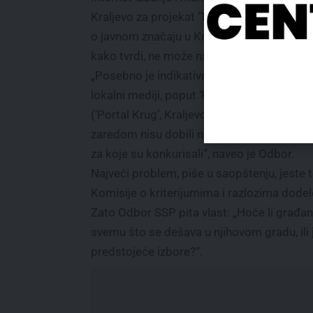
Kraljevo za projekat ‘Tematski digitalni sad
o javnom značaju u Kraljevu…’ „, čiji se sajt,
kako tvrdi, ne može naći.
„Posebno je indikativno da drugi prepoznat
lokalni mediji, poput ‘Prime Time’ Kraljevo
(‘Portal Krug’, Kraljevo), već drugu godinu
zaredom nisu dobili nijedan dinar za proje
za koje su konkurisali“, naveo je Odbor.
Najveći problem, piše u saopštenju, jeste 
Komisije o kriterijumima i razlozima dodel
Zato Odbor SSP pita vlast: „Hoće li građan
svemu što se dešava u njihovom gradu, ili
predstojeće izbore?“.