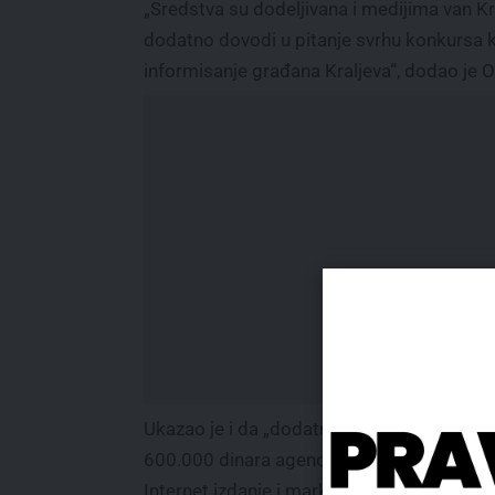
„Sredstva su dodeljivana i medijima van Kr
dodatno dovodi u pitanje svrhu konkursa ko
informisanje građana Kraljeva“, dodao je 
Ukazao je i da „dodatno zabrinjava dodela
600.000 dinara agenciji Novica Nešović –
Internet izdanje i marketing – INFOPRESS