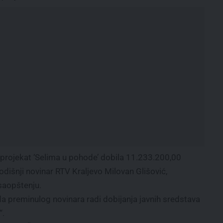
 projekat ‘Selima u pohode’ dobila 11.233.200,00
godišnji novinar RTV Kraljevo Milovan Glišović,
saopštenju.
da preminulog novinara radi dobijanja javnih sredstava
“.