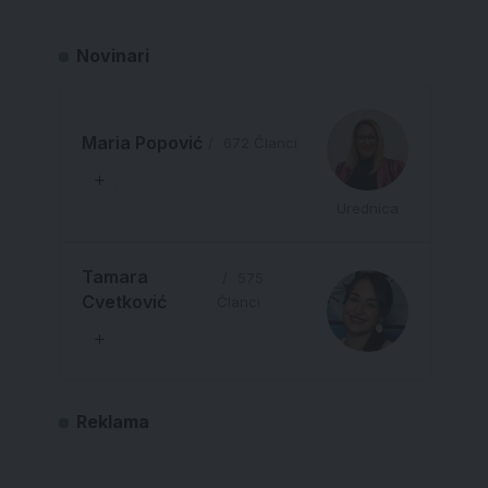
Novinari
Maria Popović
672 Članci
Urednica
Tamara
575
Cvetković
Članci
Reklama