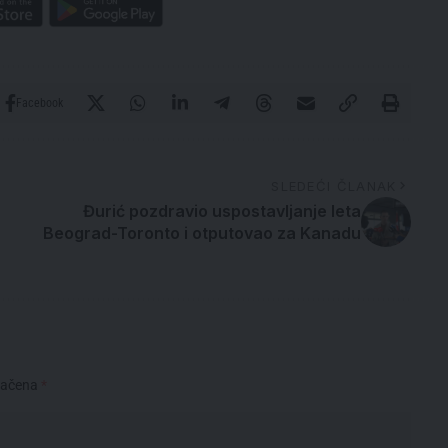
Facebook
SLEDEĆI ČLANAK
Đurić pozdravio uspostavljanje leta
Beograd-Toronto i otputovao za Kanadu
načena
*