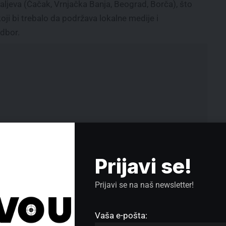
aljeva (Čačak, Vrnjačka Banja, Beograd, Borča), što
ji bi trebalo da podržava lokalne medije i
Odbor.
Prijavi se!
Prijavi se na naš newsletter!
 od
Stiven Nagi ekskluzivno: Ovo više
 PR
Vaša e-pošta:
nije samo migraciona politika – ovo
 036