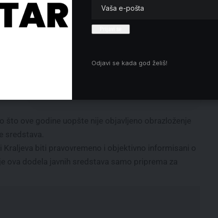
je institucionalna bitka
ržaji
Mali: Počela prijava za turističke
vaučere za penzionere
Dinić (ZLF): Romi su samo na
papiru punopravni građani Srbije
ljivi
Nova ekonomija: Vlada odobrila
Odjavi se kada god želiš!
sredstva za overu zdravstvenih
knjižica radnika Apoteke Beograd
kte
to što ove godine uopšte nije objavljeno obrazloženje
e sredstava.
i Kraljeva biti pravovremeno i objektivno informisani o
 je ova dodela javnih sredstava samo priprema za