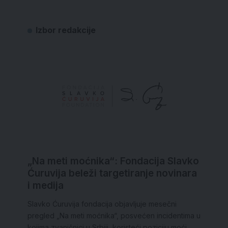
Izbor redakcije
„Na meti moćnika“: Fondacija Slavko
Ćuruvija beleži targetiranje novinara
i medija
Slavko Ćuruvija fondacija objavljuje mesečni
pregled „Na meti moćnika“, posvećen incidentima u
kojima zvaničnici u Srbiji, koristeći poziciju moći,