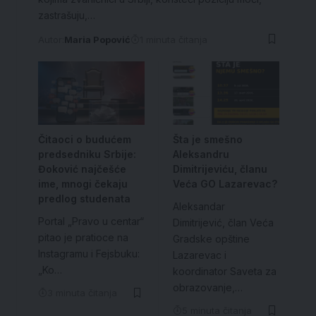
zastrašuju,…
Autor:
Maria Popović
1 minuta čitanja
Čitaoci o budućem
Šta je smešno
predsedniku Srbije:
Aleksandru
Đoković najčešće
Dimitrijeviću, članu
ime, mnogi čekaju
Veća GO Lazarevac?
predlog studenata
Aleksandar
Portal „Pravo u centar“
Dimitrijević, član Veća
pitao je pratioce na
Gradske opštine
Instagramu i Fejsbuku:
Lazarevac i
„Ko…
koordinator Saveta za
obrazovanje,…
3 minuta čitanja
5 minuta čitanja