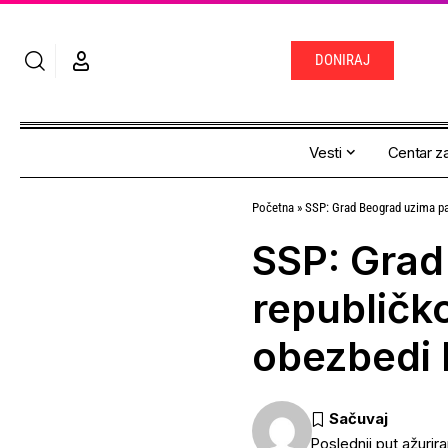
DONIRAJ
Vesti
Centar za
Početna
»
SSP: Grad Beograd uzima par
SSP: Grad
republičk
obezbedi 
Poslednji put ažurir