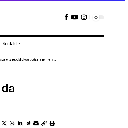
Kontakt
publičkog budžeta jer ne može da obezbedi likvidnost
 da