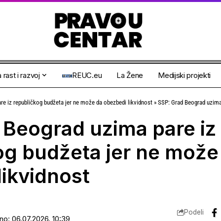
 rast i razvoj
REUC.eu
La Žene
Medijski projekti
e iz republičkog budžeta jer ne može da obezbedi likvidnost
»
SSP: Grad Beograd uzima pare iz re
 Beograd uzima pare iz
og budžeta jer ne može
likvidnost
Podeli
ano: 06.07.2026. 10:39