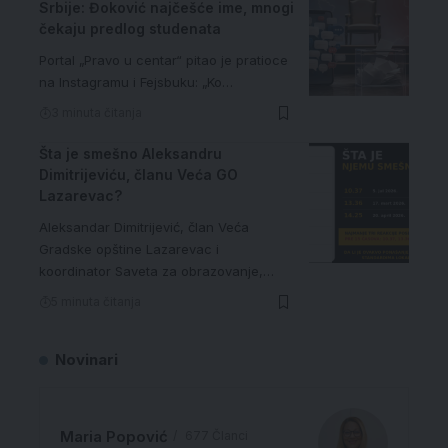
Srbije: Đoković najčešće ime, mnogi
čekaju predlog studenata
Portal „Pravo u centar“ pitao je pratioce
na Instagramu i Fejsbuku: „Ko…
3 minuta čitanja
Šta je smešno Aleksandru
Dimitrijeviću, članu Veća GO
Lazarevac?
Aleksandar Dimitrijević, član Veća
Gradske opštine Lazarevac i
koordinator Saveta za obrazovanje,…
5 minuta čitanja
Novinari
Maria Popović
677 Članci