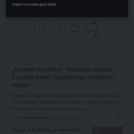
Odjavi se kada god želiš!
„Na meti moćnika“: Fondacija Slavko
Ćuruvija beleži targetiranje novinara i
medija
Slavko Ćuruvija fondacija objavljuje mesečni pregled „Na
meti moćnika“, posvećen incidentima u kojima zvaničnici u
Srbiji, koristeći poziciju moći, zastrašuju,…
Autor:
Maria Popović
1 minuta čitanja
Čitaoci o budućem predsedniku