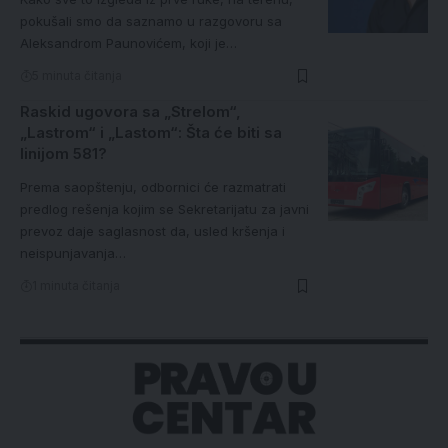
pokušali smo da saznamo u razgovoru sa
Aleksandrom Paunovićem, koji je…
5 minuta čitanja
Raskid ugovora sa „Strelom“,
„Lastrom“ i „Lastom“: Šta će biti sa
linijom 581?
Prema saopštenju, odbornici će razmatrati
predlog rešenja kojim se Sekretarijatu za javni
prevoz daje saglasnost da, usled kršenja i
neispunjavanja…
1 minuta čitanja