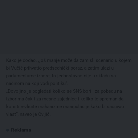
Kako je dodao, „još manje može da zamisli scenario u kojem
bi Vučić prihvatio predsednički poraz, a zatim ulazi u
parlamentarne izbore, to jednostavno nije u skladu sa
načinom na koji vodi politiku“.
„Dovoljno je pogledati koliko se SNS bori i za pobedu na
izborima čak i za mesne zajednice i koliko je spreman da
koristi rezličite mahanizme manipulacije kako bi sačuvao
vlast“, naveo je Cvijić.
Reklama