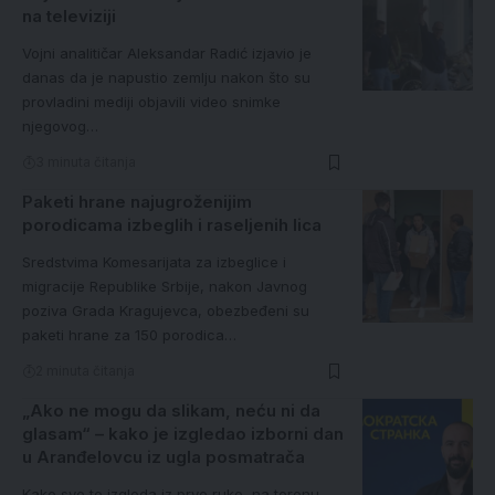
na televiziji
Vojni analitičar Aleksandar Radić izjavio je
danas da je napustio zemlju nakon što su
provladini mediji objavili video snimke
njegovog…
3 minuta čitanja
Paketi hrane najugroženijim
porodicama izbeglih i raseljenih lica
Sredstvima Komesarijata za izbeglice i
migracije Republike Srbije, nakon Javnog
poziva Grada Kragujevca, obezbeđeni su
paketi hrane za 150 porodica…
2 minuta čitanja
„Ako ne mogu da slikam, neću ni da
glasam“ – kako je izgledao izborni dan
u Aranđelovcu iz ugla posmatrača
Kako sve to izgleda iz prve ruke, na terenu,