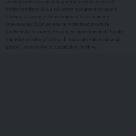
„Svestan sam da u javnosti postoji teza da će prvo biti
održani predsednički, a tek potom parlamentarni izbori.
Iskreno, teško mi je da poverujem u takav scenario.
(Aleksandar) Vučić se više ne može kandidovati za
predsednika, a u ovom trenutku ne vidim kandidata Srpske
napredne stranke (SNS) koji bi imao bilo kakve šanse da
pobedi“, rekao je Cvijić, za današnji list Nova.