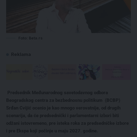
Foto: Beta.rs
Reklama
Predsednik Međunarodnog savetodavnog odbora
Beogradskog centra za bezbednosnu politikum (BCBP)
Srđan Cvijić ocenio je kao mnogo verovatnije, od drugih
scenarija, da će predsednički i parlamentarni izbori biti
odžani istovremeno, pre isteka roka za predsedničke izbore
i pre Ekspa koji počinje u maju 2027. godine.