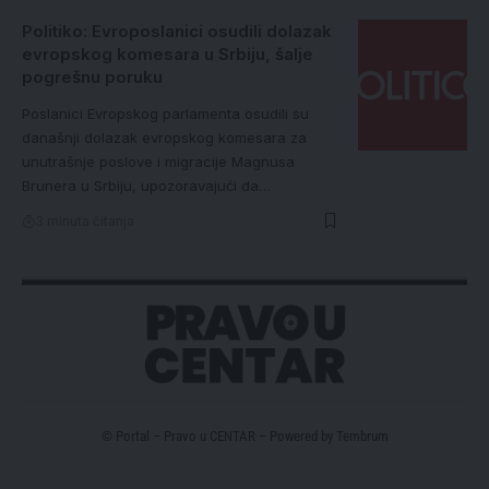
Politiko: Evroposlanici osudili dolazak
evropskog komesara u Srbiju, šalje
pogrešnu poruku
Poslanici Evropskog parlamenta osudili su
današnji dolazak evropskog komesara za
unutrašnje poslove i migracije Magnusa
Brunera u Srbiju, upozoravajući da…
3 minuta čitanja
© Portal – Pravo u CENTAR – Powered by
Tembrum