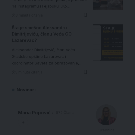
na Instagramu i Fejsbuku: „Ko…
3 minuta čitanja
Šta je smešno Aleksandru
Dimitrijeviću, članu Veća GO
Lazarevac?
Aleksandar Dimitrijević, član Veća
Gradske opštine Lazarevac i
koordinator Saveta za obrazovanje,…
5 minuta čitanja
Novinari
Maria Popović
672 Članci
Urednica