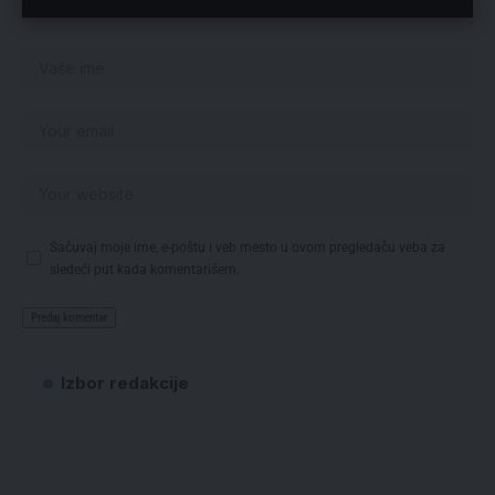
Sačuvaj moje ime, e-poštu i veb mesto u ovom pregledaču veba za
sledeći put kada komentarišem.
Izbor redakcije