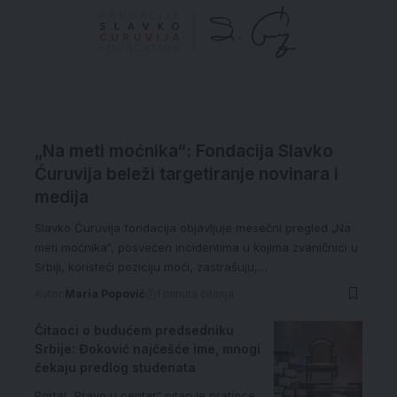
„Na meti moćnika“: Fondacija Slavko
Ćuruvija beleži targetiranje novinara i
medija
Slavko Ćuruvija fondacija objavljuje mesečni pregled „Na
meti moćnika“, posvećen incidentima u kojima zvaničnici u
Srbiji, koristeći poziciju moći, zastrašuju,…
Autor:
Maria Popović
1 minuta čitanja
Čitaoci o budućem predsedniku
Srbije: Đoković najčešće ime, mnogi
čekaju predlog studenata
Portal „Pravo u centar“ pitao je pratioce