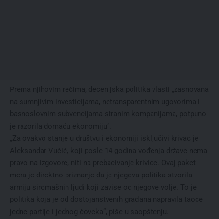
Prema njihovim rečima, decenijska politika vlasti „zasnovana
na sumnjivim investicijama, netransparentnim ugovorima i
basnoslovnim subvencijama stranim kompanijama, potpuno
je razorila domaću ekonomiju“.
„Za ovakvo stanje u društvu i ekonomiji isključivi krivac je
Aleksandar Vučić, koji posle 14 godina vođenja države nema
pravo na izgovore, niti na prebacivanje krivice. Ovaj paket
mera je direktno priznanje da je njegova politika stvorila
armiju siromašnih ljudi koji zavise od njegove volje. To je
politika koja je od dostojanstvenih građana napravila taoce
jedne partije i jednog čoveka“, piše u saopštenju.