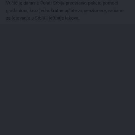
Vučić je danas u Palati Srbija predstavio pakete pomoći
građanima, kroz jednokratne uplate za penzionere, vaučere
za letovanje u Srbiji i jeftinije lekove.