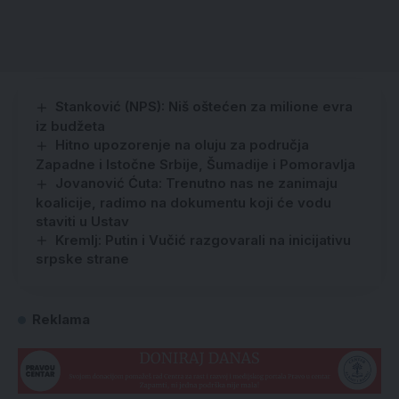
Stanković (NPS): Niš oštećen za milione evra
iz budžeta
Hitno upozorenje na oluju za područja
Zapadne i Istočne Srbije, Šumadije i Pomoravlja
Jovanović Ćuta: Trenutno nas ne zanimaju
koalicije, radimo na dokumentu koji će vodu
staviti u Ustav
Kremlj: Putin i Vučić razgovarali na inicijativu
srpske strane
Reklama