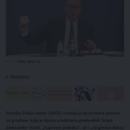
Foto: Beta.rs
Reklama
Stranka Srbija centar (SRCE) ocenila je da su mere pomoći
za građane, koje je danas predstavio predsednik Srbije
Aleksandar Vučić, „kupovina podrške“, ali i „očigledan dokaz