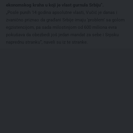
ekonomskog kraha u koji je vlast gurnula Srbiju“.
„Posle punih 14 godina apsolutne vlasti, Vučić je danas i
zvanično priznao da građani Srbije imaju ‘problem’ sa golom
egzistencijom, pa sada milostinjom od 600 miliona evra
pokušava da obezbedi još jedan mandat za sebe i Srpsku
naprednu stranku“, naveli su iz te stranke.