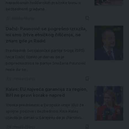
najradosnijih hrišćanskih praznika brinu o
bezbednosti građana…
1 minuta čitanja
Dačić: Paunović se pogrešno izrazila,
mi smo žrtve etničkog čišćenja, ne
znam gde je Radić
Predsednik Socijalističke partije Srbije (SPS)
Ivica Dačić izjavio je danas da je
potpredsednica te partije Snežana Paunović
rekla da se…
3 minuta čitanja
Kalas: EU najveća garancija za region,
BiH ne pravi korake napred
Visoka predstavnica Evropske unije (EU) za
spoljne poslove i bezbednost Kaja Kalas
izjavila je danas u Sarajevu da je članstvo…
3 minuta čitanja