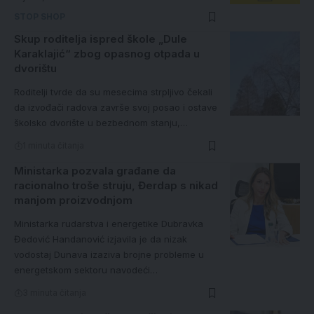
STOP SHOP
Skup roditelja ispred škole „Dule
Karaklajić“ zbog opasnog otpada u
dvorištu
Roditelji tvrde da su mesecima strpljivo čekali
da izvođači radova završe svoj posao i ostave
školsko dvorište u bezbednom stanju,…
1 minuta čitanja
Ministarka pozvala građane da
racionalno troše struju, Đerdap s nikad
manjom proizvodnjom
Ministarka rudarstva i energetike Dubravka
Đedović Handanović izjavila je da nizak
vodostaj Dunava izaziva brojne probleme u
energetskom sektoru navodeći…
3 minuta čitanja