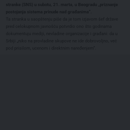
stranke (SNS) u subotu, 21. marta, u Beogradu „priznanje
postojanja sistema prinude nad građanima“.
Ta stranka u saopštenju piše da je tom izjavom šef države
pred celokupnom javnošću potvrdio ono što godinama
dokumentuju mediji, nevladine organizacije i građani: da u
Srbiji „niko na provladine skupove ne ide dobrovoljno, već
pod prisilom, ucenom i direktnim naređenjem“.