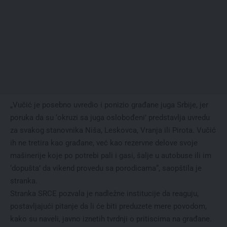
„Vučić je posebno uvredio i ponizio građane juga Srbije, jer
poruka da su ‘okruzi sa juga oslobođeni’ predstavlja uvredu
za svakog stanovnika Niša, Leskovca, Vranja ili Pirota. Vučić
ih ne tretira kao građane, već kao rezervne delove svoje
mašinerije koje po potrebi pali i gasi, šalje u autobuse ili im
‘dopušta’ da vikend provedu sa porodicama“, saopštila je
stranka.
Stranka SRCE pozvala je nadležne institucije da reaguju,
postavljajući pitanje da li će biti preduzete mere povodom,
kako su naveli, javno iznetih tvrdnji o pritiscima na građane.