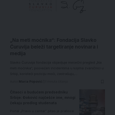
„Na meti moćnika“: Fondacija Slavko
Ćuruvija beleži targetiranje novinara i
medija
Slavko Ćuruvija fondacija objavljuje mesečni pregled „Na
meti moćnika“, posvećen incidentima u kojima zvaničnici u
Srbiji, koristeći poziciju moći, zastrašuju,…
Autor:
Maria Popović
1 minuta čitanja
Čitaoci o budućem predsedniku
Srbije: Đoković najčešće ime, mnogi
čekaju predlog studenata
Portal „Pravo u centar“ pitao je pratioce