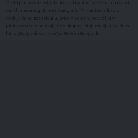
Vučić je u srdu izjavio da niko od građana ne treba da dolazi
na silu na miting SNS-a u Beogradu 21. marta i odbacio
tvrdnje da su zaposleni u javnom sektoru pod velikim
pritiskom da prisustvuju tom skupu za koji mediji kažu da će
biti u „Beogradskoj areni“, u Novom Beogradu.