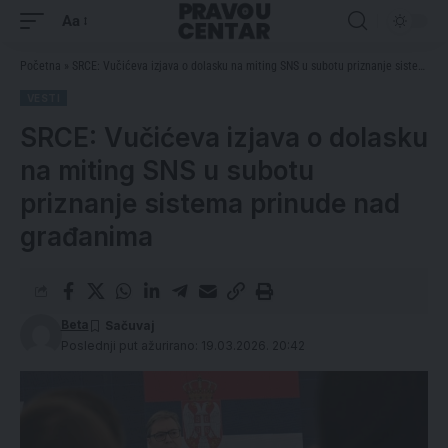
Aa
Početna
»
SRCE: Vučićeva izjava o dolasku na miting SNS u subotu priznanje sistema prinude nad građanima
VESTI
SRCE: Vučićeva izjava o dolasku
na miting SNS u subotu
priznanje sistema prinude nad
građanima
Beta
Poslednji put ažurirano: 19.03.2026. 20:42