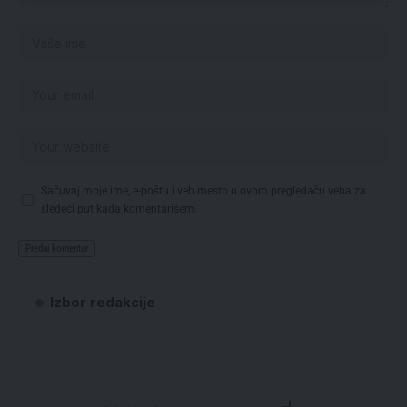
Sačuvaj moje ime, e-poštu i veb mesto u ovom pregledaču veba za
sledeći put kada komentarišem.
Izbor redakcije