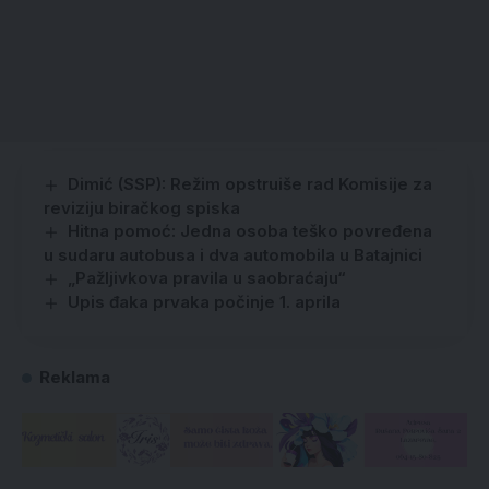
Dimić (SSP): Režim opstruiše rad Komisije za
reviziju biračkog spiska
Hitna pomoć: Jedna osoba teško povređena
u sudaru autobusa i dva automobila u Batajnici
„Pažljivkova pravila u saobraćaju“
Upis đaka prvaka počinje 1. aprila
Reklama