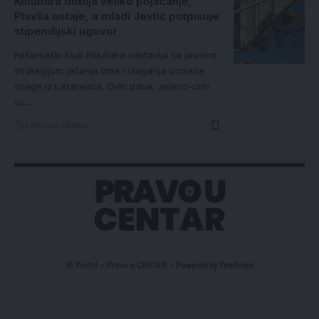
Kolubara dobija veliko pojačanje,
Plavša ostaje, a mladi Jevtić potpisuje
stipendijski ugovor
Košarkaški klub Kolubara nastavlja sa jasnom
strategijom jačanja tima i ulaganja u mlade
snage iz Lazarevca. Ovih dana, zeleno-crni
su…
3 minuta čitanja
© Portal – Pravo u CENTAR – Powered by
Tembrum