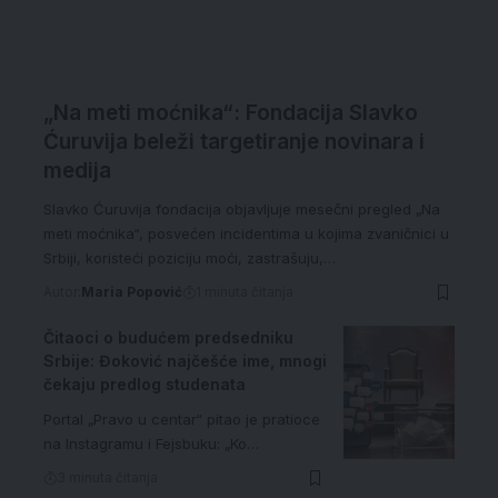
„Na meti moćnika“: Fondacija Slavko
Ćuruvija beleži targetiranje novinara i
medija
Slavko Ćuruvija fondacija objavljuje mesečni pregled „Na
meti moćnika“, posvećen incidentima u kojima zvaničnici u
Srbiji, koristeći poziciju moći, zastrašuju,…
Autor:
Maria Popović
1 minuta čitanja
Čitaoci o budućem predsedniku
Srbije: Đoković najčešće ime, mnogi
čekaju predlog studenata
Portal „Pravo u centar“ pitao je pratioce
na Instagramu i Fejsbuku: „Ko…
3 minuta čitanja