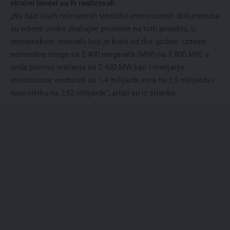
stručni timovi su ih realizovali.
„Na bazi kojih relevantnih tehničko-investicionih dokumenata
su vršene ovako značajne promene na tom projektu, u
vremenskom intervalu koji je kraći od dve godine: izmene
nominalne snage sa 2.400 megavata (MW) na 1.800.MW, a
onda ponovo vraćanje na 2.400.MW kao i menjanje
investicione vrednosti sa 1,4 milijarde evra na 1,5 milijardu i
naposletku na 2,63 milijarde“, pitali su iz stranke.