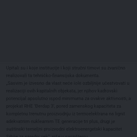
Upitali su i koje institucije i koji stručni timovi su zvanično
realizovali ta tehničko-finansijska dokumenta.
„Sasvim je izvesno da vlast neće iole ozbiljnije učestvovati u
realizaciji ovih kapitalnih objekata, jer njihov kadrovski
potencijal apsolutno ispod minimuma za ovakve aktivnosti, a
projekat RHE ‘Đerdap 3’, pored zamenskog kapaciteta za
kompletnu trenutnu proizvodnju iz termoelektrana na lignit
adekvatnim nuklearnim TE generacije tri plus, drugi je
suštinski temeljni proizvodni elektroenergetski kapacitet
Srbije za naredni vek“, piše u saopštenju.