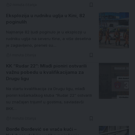
2 minuta čitanja
Eksplozija u rudniku uglja u Kini, 82
poginulih
Najmanje 82 ljudi poginulo je u eksploziji u
rudniku uglja na severu Kine, a više desetina
je zaglavljeno, preneli su…
1 minuta čitanja
KK “Rudar 22”: Mlađi pioniri ostvarili
važnu pobedu u kvalifikacijama za
Drugu ligu
Na startu kvalifikacija za Drugu ligu, mlađi
pioniri košarkaškog kluba “Rudar 22” ostvarili
su značajan trijumf u gostima, savladavši
BKK…
1 minuta čitanja
Đorđe Đorđević se vraća kući –