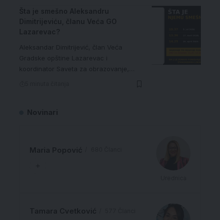
Šta je smešno Aleksandru
Dimitrijeviću, članu Veća GO
Lazarevac?
Aleksandar Dimitrijević, član Veća
Gradske opštine Lazarevac i
koordinator Saveta za obrazovanje,…
5 minuta čitanja
Novinari
Maria Popović
680 Članci
Urednica
Tamara Cvetković
577 Članci