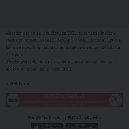
Navedeno je da su u budžetu za 2026. godinu izjednačene
vrednosti investicija RHE „Đerdap 3“ i RHE „Bistrica“, uprkos,
kako se navodi, činjenici da je instalisana snaga različita za
2,74 puta.
„Predstavnici vlasti ni na ovu nelogičnost nikada nisu dali
adekvatno objašnjenje“, piše SRCE.
Reklama
Preuzmite Pravo u CENTAR aplikaciju: