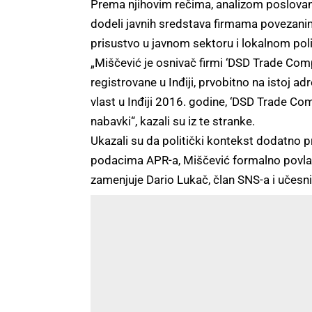
Prema njihovim rečima, analizom poslovanj
dodeli javnih sredstava firmama povezan
prisustvo u javnom sektoru i lokalnom pol
„Miščević je osnivač firmi ‘DSD Trade Com
registrovane u Inđiji, prvobitno na istoj 
vlast u Inđiji 2016. godine, ‘DSD Trade Com
nabavki“, kazali su iz te stranke.
Ukazali su da politički kontekst dodatno p
podacima APR-a, Miščević formalno povlač
zamenjuje Dario Lukač, član SNS-a i učesn