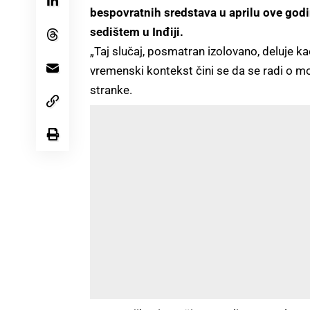
bespovratnih sredstava u aprilu ove godi
sedištem u Inđiji.
„Taj slučaj, posmatran izolovano, deluje ka
vremenski kontekst čini se da se radi o mo
stranke.