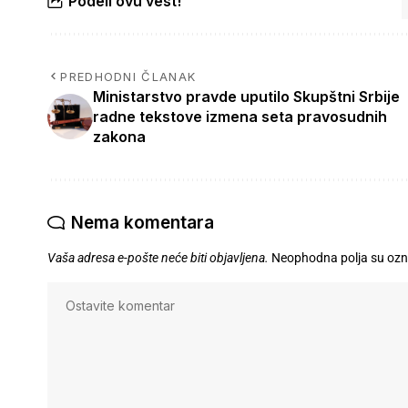
Podeli ovu vest!
PREDHODNI ČLANAK
Ministarstvo pravde uputilo Skupštni Srbije
radne tekstove izmena seta pravosudnih
zakona
Nema komentara
Vaša adresa e-pošte neće biti objavljena.
Neophodna polja su oz