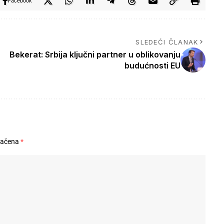
Facebook
SLEDEĆI ČLANAK
Bekerat: Srbija ključni partner u oblikovanju
budućnosti EU
načena
*