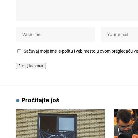
Sačuvaj moje ime, e-poštu i veb mesto u ovom pregledaču v
Pročitajte još