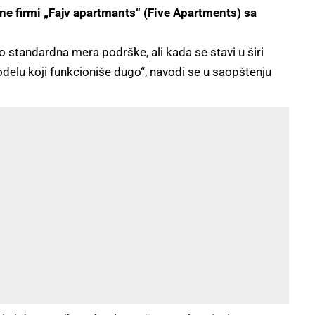
ne firmi „Fajv apartmants“ (Five Apartments) sa
o standardna mera podrške, ali kada se stavi u širi
delu koji funkcioniše dugo“, navodi se u saopštenju