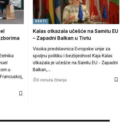
VESTI
el
Kalas otkazala učešće na Samitu EU
 izborima
– Zapadni Balkan u Tivtu
Visoka predstavnica Evropske unije za
čelnika
spoljnu politiku i bezbjednost Kaja Kalas
nuel
otkazala je učešće na Samitu EU - Zapadni
ikom u
Balkan,…
 Francuskoj,
0 minuta čitanja