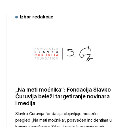
Izbor redakcije
„Na meti moćnika“: Fondacija Slavko
Ćuruvija beleži targetiranje novinara
i medija
Slavko Ćuruvija fondacija objavljuje mesečni
pregled „Na meti moćnika“, posvećen incidentima u
kojima zvaničnici u Srbiji, koristeći poziciju moći,