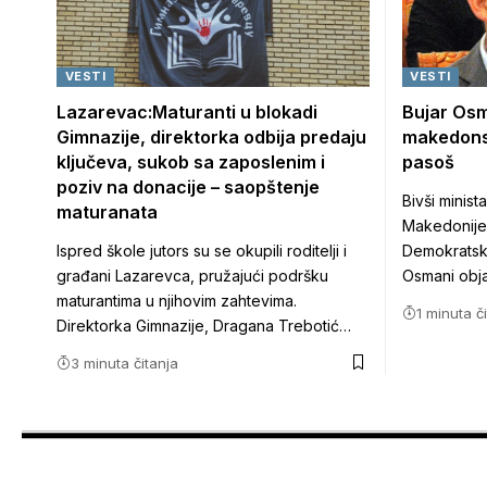
VESTI
VESTI
Lazarevac:Maturanti u blokadi
Bujar Osm
Gimnazije, direktorka odbija predaju
makedons
ključeva, sukob sa zaposlenim i
pasoš
poziv na donacije – saopštenje
Bivši minist
maturanata
Makedonije
Ispred škole jutors su se okupili roditelji i
Demokratske
građani Lazarevca, pružajući podršku
Osmani obj
maturantima u njihovim zahtevima.
1 minuta č
Direktorka Gimnazije, Dragana Trebotić…
3 minuta čitanja