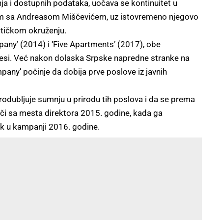
a i dostupnih podataka, uočava se kontinuitet u
im sa Andreasom Miščevićem, uz istovremeno njegovo
itičkom okruženju.
pany’ (2014) i ‘Five Apartments’ (2017), obe
adresi. Već nakon dolaska Srpske napredne stranke na
pany’ počinje da dobija prve poslove iz javnih
rodubljuje sumnju u prirodu tih poslova i da se prema
i sa mesta direktora 2015. godine, kada ga
ik u kampanji 2016. godine.