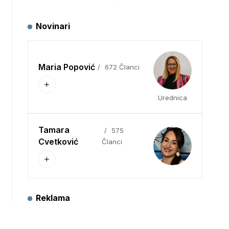
Novinari
Maria Popović
672 Članci
Urednica
Tamara
575
Cvetković
Članci
Reklama