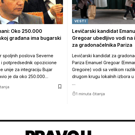
VESTI
ani: Oko 250.000
Levičarski kandidat Emanu
koj građana ima bugarski
Gregoar ubedljivo vodi na
za gradonačelnika Pariza
ar spoljnih poslova Severne
Levičarski kandidat za gradona
 i potpredsednik opozicione
Pariza Emanuel Gregoar (Emma
 unije za integraciju Bujar
Gregoire) vodi sa velikom razl
avio je da oko 250.000…
drugom krugu lokalnih izbora u
…
itanja
1 minuta čitanja