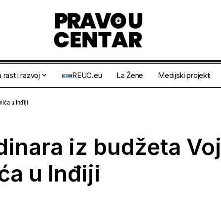
 rast i razvoj
REUC.eu
La Žene
Medijski projekti
ića u Inđiji
dinara iz budžeta Vo
a u Inđiji