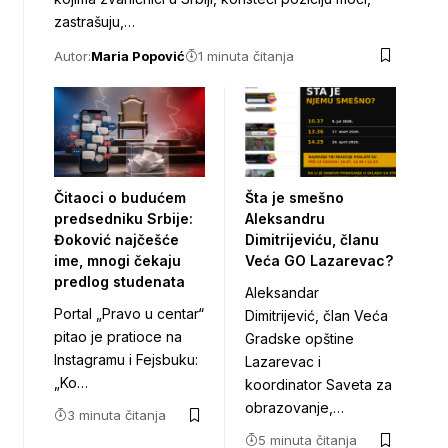
zastrašuju,…
Autor:
Maria Popović
1 minuta čitanja
Čitaoci o budućem
Šta je smešno
predsedniku Srbije:
Aleksandru
Đoković najčešće
Dimitrijeviću, članu
ime, mnogi čekaju
Veća GO Lazarevac?
predlog studenata
Aleksandar
Portal „Pravo u centar“
Dimitrijević, član Veća
pitao je pratioce na
Gradske opštine
Instagramu i Fejsbuku:
Lazarevac i
„Ko…
koordinator Saveta za
obrazovanje,…
3 minuta čitanja
5 minuta čitanja