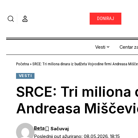
DONIRAJ
Vesti
Centar za
Početna
»
SRCE: Tri miliona dinara iz budžeta Vojvodine firmi Andreasa Miščev
VESTI
SRCE: Tri miliona 
Andreasa Miščević
Beta
Poslednji put ažurirano: 08.05.2026. 18:15