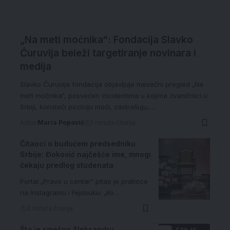
„Na meti moćnika“: Fondacija Slavko
Ćuruvija beleži targetiranje novinara i
medija
Slavko Ćuruvija fondacija objavljuje mesečni pregled „Na
meti moćnika“, posvećen incidentima u kojima zvaničnici u
Srbiji, koristeći poziciju moći, zastrašuju,…
Autor:
Maria Popović
1 minuta čitanja
Čitaoci o budućem predsedniku
Srbije: Đoković najčešće ime, mnogi
čekaju predlog studenata
Portal „Pravo u centar“ pitao je pratioce
na Instagramu i Fejsbuku: „Ko…
3 minuta čitanja
Šta je smešno Aleksandru