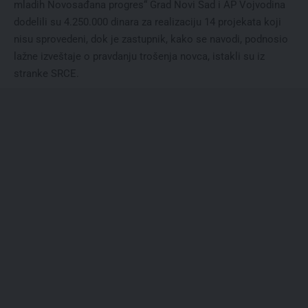
mladih Novosađana progres“ Grad Novi Sad i AP Vojvodina
dodelili su 4.250.000 dinara za realizaciju 14 projekata koji
nisu sprovedeni, dok je zastupnik, kako se navodi, podnosio
lažne izveštaje o pravdanju trošenja novca, istakli su iz
stranke SRCE.