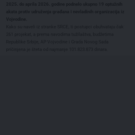
2025. do aprila 2026. godine podnelo ukupno 19 optužnih
akata protiv udruženja građana i nevladinih organizacija iz
Vojvodine.
Kako su naveli iz stranke SRCE, ti postupci obuhvataju čak
261 projekat, a prema navodima tužilaštva, budžetima
Republike Srbije, AP Vojvodine i Grada Novog Sada
pričinjena je šteta od najmanje 101.823.873 dinara.