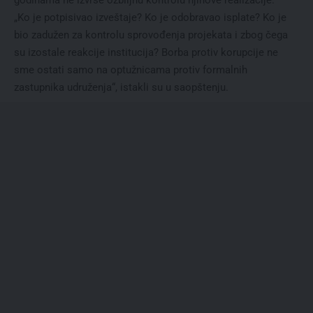
„Ko je potpisivao izveštaje? Ko je odobravao isplate? Ko je
bio zadužen za kontrolu sprovođenja projekata i zbog čega
su izostale reakcije institucija? Borba protiv korupcije ne
sme ostati samo na optužnicama protiv formalnih
zastupnika udruženja“, istakli su u saopštenju.