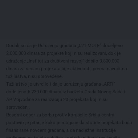
Dodali su da je Udruženju građana „021 MOLE“ dodeljeno
2.000.000 dinara za projekte koji nisu realizovani, dok je
udruženje „Institut za društveni razvoj“ dobilo 3.800.000
dinara za sedam projekata čije aktivnosti, prema navodima
tužilaštva, nisu sprovedene.
Tužilaštvo je utvrdilo i da je udruženju građana „ARTI“
dodeljeno 6.230.000 dinara iz budžeta Grada Novog Sada i
AP Vojvodine za realizaciju 20 projekata koji nisu
sprovedeni.
Resorni odbor za borbu protiv korupcije Srbija centra
postavio je pitanje kako je moguće da stotine projekata budu
finansirane novcem građana, a da nadležne institucije
godinama ne izvrše ozbiljnu kontrolu njihove realizacije.