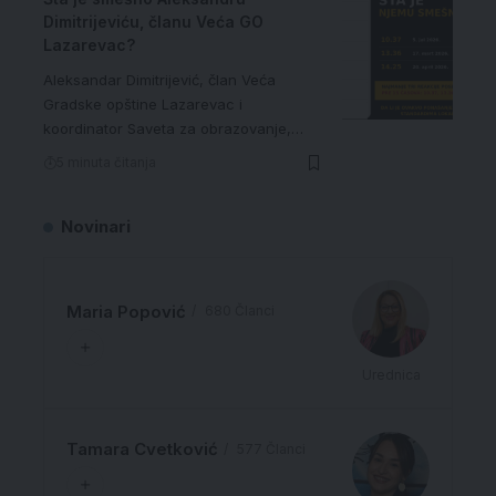
Dimitrijeviću, članu Veća GO
Lazarevac?
Aleksandar Dimitrijević, član Veća
Gradske opštine Lazarevac i
koordinator Saveta za obrazovanje,…
5 minuta čitanja
Novinari
Maria Popović
680 Članci
Urednica
Tamara Cvetković
577 Članci