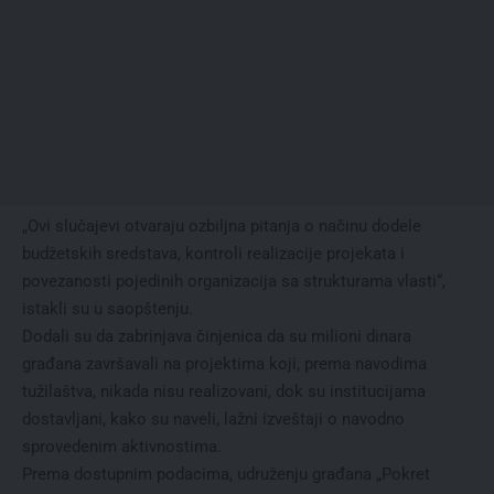
„Ovi slučajevi otvaraju ozbiljna pitanja o načinu dodele
budžetskih sredstava, kontroli realizacije projekata i
povezanosti pojedinih organizacija sa strukturama vlasti“,
istakli su u saopštenju.
Dodali su da zabrinjava činjenica da su milioni dinara
građana završavali na projektima koji, prema navodima
tužilaštva, nikada nisu realizovani, dok su institucijama
dostavljani, kako su naveli, lažni izveštaji o navodno
sprovedenim aktivnostima.
Prema dostupnim podacima, udruženju građana „Pokret