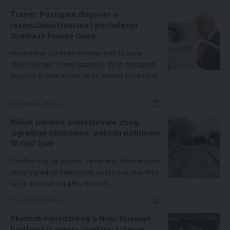
Tramp: Postignut dogovor o
razoružanju Hamasa i povlačenju
Izraela iz Pojasa Gaze
Predsednik Sjedinjenih Američkih Država
(SAD) Donald Tramp izjavio je da je postignut
dogovor prema kojem će se Hamas razoružati
i…
1 minuta čitanja
Nišlije ponovo protestovale zbog
izgradnje obilaznice, peticiju potpisalo
10.000 ljudi
Građani koji se protive zatvaranju Borske ulice
zbog izgradnje železničke obilaznice oko Niša
su se ponovo okupili u toj ulici,…
3 minuta čitanja
Studenti Filozofskog u Nišu: Brisanje
budžetskih mesta direktno kršenje