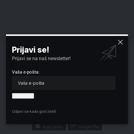
Prijavi se!
Dodali su da je neophodno utvrditi političku i institucionalnu
odgovornost svih koji su omogućili da se budžetski novac
Prijavi se na naš newsletter!
godinama deli bez stvarne kontrole i bez posledica.
Vaša e-pošta:
Reklama
Odjavi se kada god želiš!
Preuzmite Pravo u CENTAR aplikaciju: