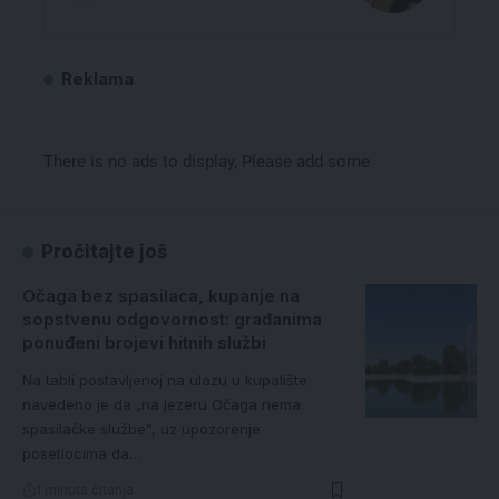
Reklama
There is no ads to display, Please add some
Pročitajte još
Očaga bez spasilaca, kupanje na
sopstvenu odgovornost: građanima
ponuđeni brojevi hitnih službi
Na tabli postavljenoj na ulazu u kupalište
navedeno je da „na jezeru Očaga nema
spasilačke službe”, uz upozorenje
posetiocima da…
1 minuta čitanja