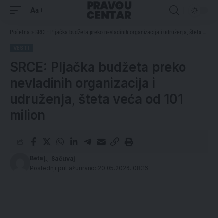
Aa
Početna
»
SRCE: Pljačka budžeta preko nevladinih organizacija i udruženja, šteta veća od 101 milion
VESTI
SRCE: Pljačka budžeta preko
nevladinih organizacija i
udruženja, šteta veća od 101
milion
Beta
Poslednji put ažurirano: 20.05.2026. 08:16