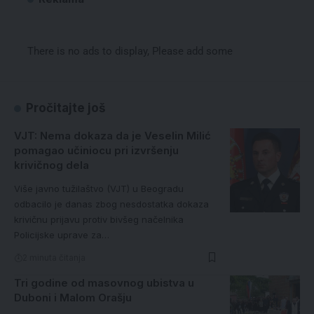
There is no ads to display, Please add some
Pročitajte još
VJT: Nema dokaza da je Veselin Milić
pomagao učiniocu pri izvršenju
krivičnog dela
Više javno tužilaštvo (VJT) u Beogradu
odbacilo je danas zbog nesdostatka dokaza
krivičnu prijavu protiv bivšeg načelnika
Policijske uprave za…
2 minuta čitanja
Tri godine od masovnog ubistva u
Duboni i Malom Orašju