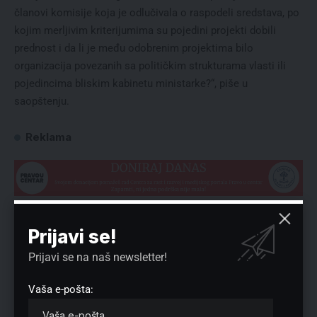
članovi komisije koja je odlučivala o raspodeli sredstava, po
kojim merljivim kriterijumima su pojedini projekti dobili
prednost i da li je među odobrenim projektima bilo
organizacija povezanih sa političkim strukturama vlasti ili
pojedincima bliskim kabinetu ministarke?“, piše u
saopštenju.
Reklama
Preuzmite Pravo u CENTAR aplikaciju:
Prijavi se!
Prijavi se na naš newsletter!
Vaša e-pošta: