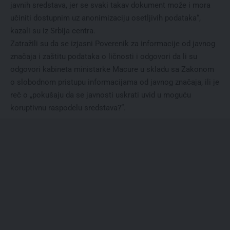
javnih sredstava, jer se svaki takav dokument može i mora
učiniti dostupnim uz anonimizaciju osetljivih podataka“,
kazali su iz Srbija centra.
Zatražili su da se izjasni Poverenik za informacije od javnog
značaja i zaštitu podataka o ličnosti i odgovori da li su
odgovori kabineta ministarke Macure u skladu sa Zakonom
o slobodnom pristupu informacijama od javnog značaja, ili je
reč o „pokušaju da se javnosti uskrati uvid u moguću
koruptivnu raspodelu sredstava?“.