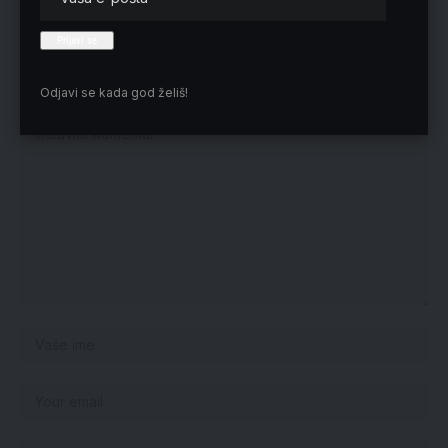
Nema komentara
Vaša adresa e-pošte neće biti objavljena.
Neophodna polja su označena
*
Odjavi se kada god želiš!