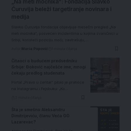
„Na meti moćnika“: Fondacija Slavko
Ćuruvija beleži targetiranje novinara i
medija
Slavko Ćuruvija fondacija objavljuje mesečni pregled „Na
meti moćnika“, posvećen incidentima u kojima zvaničnici u
Srbiji, koristeći poziciju moći, zastrašuju,…
Autor:
Maria Popović
1 minuta čitanja
Čitaoci o budućem predsedniku
Srbije: Đoković najčešće ime, mnogi
čekaju predlog studenata
Portal „Pravo u centar“ pitao je pratioce
na Instagramu i Fejsbuku: „Ko…
3 minuta čitanja
Šta je smešno Aleksandru
Dimitrijeviću, članu Veća GO
Lazarevac?
Aleksandar Dimitrijević, član Veća