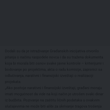
Dodali su da je istraživanje Građanskih inicijativa otvorilo
pitanja o načinu raspodele novca i da su tražena dokumenta
koja bi morala biti osnov svake javne kontrole – kriterijumi i
bodovanje po projektima, akta o radu komisije, zapisnici sa
odlučivanja, narativni i finansijski izveštaji o realizaciji
projekata.
„Ako postoje narativni i finansijski izveštaji, građani moraju
imati mogućnost da vide na koji način je utrošen svaki dinar
iz budžeta. Pozivanje na zaštitu ličnih podataka u ovakvim
slučajevima ne može biti alibi za skrivanje tragova trošenja