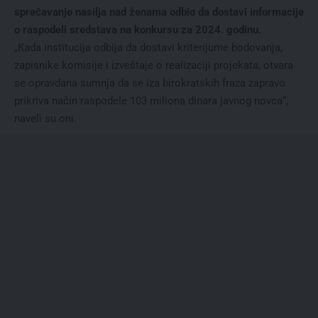
sprečavanje nasilja nad ženama odbio da dostavi informacije
o raspodeli sredstava na konkursu za 2024. godinu.
„Kada institucija odbija da dostavi kriterijume bodovanja,
zapisnike komisije i izveštaje o realizaciji projekata, otvara
se opravdana sumnja da se iza birokratskih fraza zapravo
prikriva način raspodele 103 miliona dinara javnog novca“,
naveli su oni.