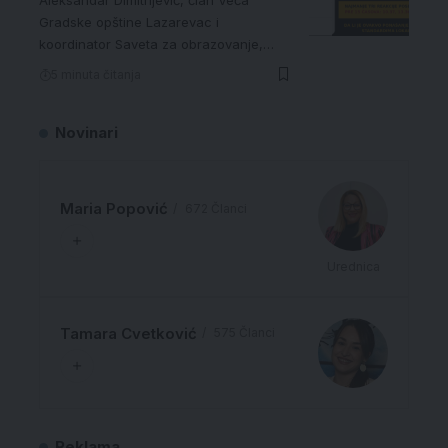
Gradske opštine Lazarevac i
koordinator Saveta za obrazovanje,…
5 minuta čitanja
Novinari
Maria Popović
672 Članci
Urednica
Tamara Cvetković
575 Članci
Reklama