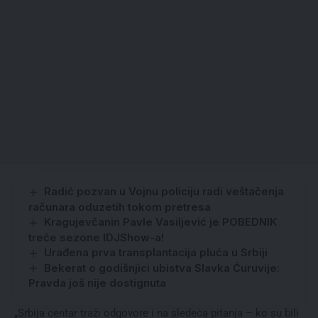
Radić pozvan u Vojnu policiju radi veštačenja
računara oduzetih tokom pretresa
Kragujevčanin Pavle Vasiljević je POBEDNIK
treće sezone IDJShow-a!
Urađena prva transplantacija pluća u Srbiji
Bekerat o godišnjici ubistva Slavka Ćuruvije:
Pravda još nije dostignuta
„Srbija centar traži odgovore i na sledeća pitanja – ko su bili