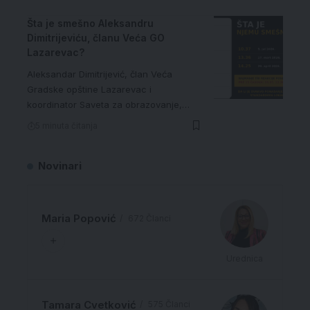
Šta je smešno Aleksandru
Dimitrijeviću, članu Veća GO
Lazarevac?
Aleksandar Dimitrijević, član Veća
Gradske opštine Lazarevac i
koordinator Saveta za obrazovanje,…
5 minuta čitanja
Novinari
Maria Popović
672 Članci
Urednica
Tamara Cvetković
575 Članci