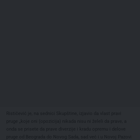
Rističević je, na sednici Skupštine, izjavio da vlast pravi
pruge „koje oni (opozicija) nikada nisu ni želeli da prave, a
onda se prisete da prave diverzije i kradu opremu i delove
pruge od Beograda do Novog Sada, sad već i u Novoj Pazovi