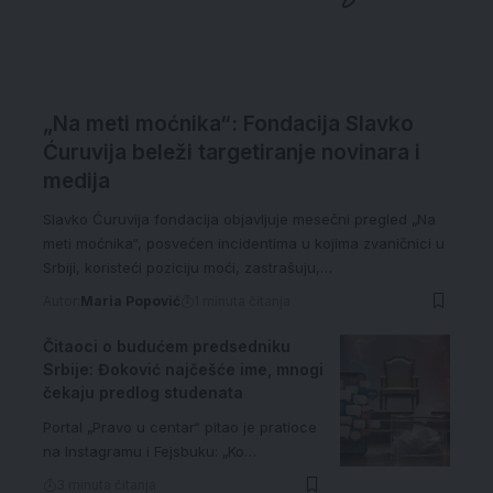
„Na meti moćnika“: Fondacija Slavko
Ćuruvija beleži targetiranje novinara i
medija
Slavko Ćuruvija fondacija objavljuje mesečni pregled „Na
meti moćnika“, posvećen incidentima u kojima zvaničnici u
Srbiji, koristeći poziciju moći, zastrašuju,…
Autor:
Maria Popović
1 minuta čitanja
Čitaoci o budućem predsedniku
Srbije: Đoković najčešće ime, mnogi
čekaju predlog studenata
Portal „Pravo u centar“ pitao je pratioce
na Instagramu i Fejsbuku: „Ko…
3 minuta čitanja