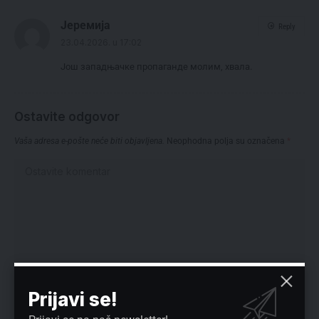
Јеремија
Reply
23.04.2026. u 17:02
Још западњачке пропаганде молим, хвала.
Ostavite odgovor
Vaša adresa e-pošte neće biti objavljena.
Neophodna polja su označena
*
Prijavi se!