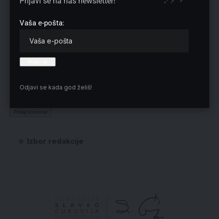
Prijavi se na naš newsletter!
Vaša e-pošta:
Sačuvaj moje ime, e-poštu i veb mesto u ovom pregledaču veba za
Odjavi se kada god želiš!
sledeći put kada komentarišem.
Izbor redakcije