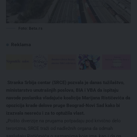
Foto: Beta.rs
Reklama
Stranka Srbija centar (SRCE) pozvala je danas tužilaštvo,
ministarstvo unutrašnjih poslova, BIA i VBA da ispitaju
navode poslanika vladajuće koalicije Marijana Rističevića da
opozicija krade delove pruge Beograd-Novi Sad kako bi
izazvala nesreću i za to optužila vlast.
„Pošto diverzije na prugama potpadaju pod krivično delo
terorizma, SRCE traži od nadležnih organa da odmah
saslušaju Rističevića o saznanjima koje ima, kao i da ga