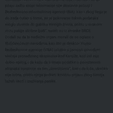
pitaju zašto svoje informacije nije dostavio policiji i
Bezbednosno-informativnoj agenciji (BIA), kao i zbog čega je
do sada ćutao o tome, jer je prikrivanje takvih podataka
moglo dovesti do gubitka mnogih života, pošto u svakom
vozu putuje stotine ljudi“, naveli su iz stranke SRCE.
Dodali su da bi nadležni organi morali da se oglase o
Rističevićevim navodima, kao što je direktor Vojno-
bezbednosne agencije (VBA) istupio u javnosti povodom
slučaja pronađenog eksploziva kod Kanjiže, koji još nije
dobio epilog, i da kažu da li imaju podatke o povezanosti
stranaka opozicije sa tim „diverzijama“, kao i da li će, ukoliko
nije istina, protiv njega podneti krivičnu prijavu zbog širenja
lažnih vesti i izazivanja panike.