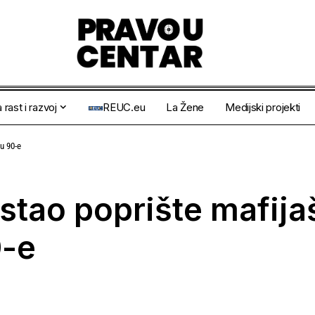
 rast i razvoj
REUC.eu
La Žene
Medijski projekti
u 90-e
tao poprište mafija
0-e