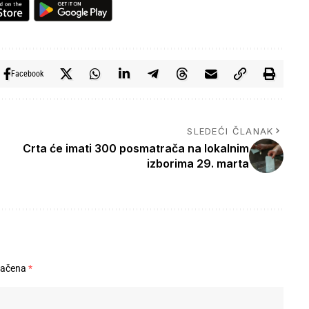
Facebook
SLEDEĆI ČLANAK
Crta će imati 300 posmatrača na lokalnim
izborima 29. marta
načena
*