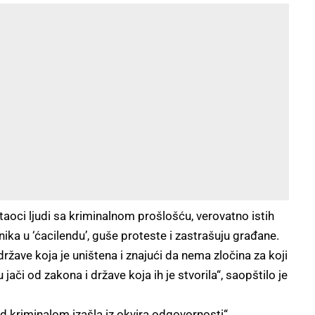
taoci ljudi sa kriminalnom prošlošću, verovatno istih
ika u ‘ćacilendu’, guše proteste i zastrašuju građane.
žave koja je uništena i znajući da nema zločina za koji
ači od zakona i države koja ih je stvorila“, saopštilo je
red kriminalom izašla iz okvira odgovornosti“.