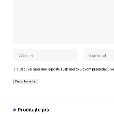
Sačuvaj moje ime, e-poštu i veb mesto u ovom pregledaču v
Pročitajte još