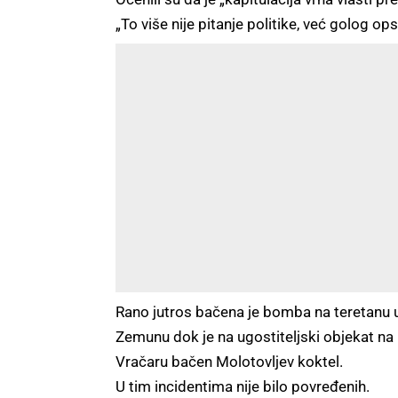
„To više nije pitanje politike, već golog op
Rano jutros bačena je bomba na teretanu 
Zemunu dok je na ugostiteljski objekat na
Vračaru bačen Molotovljev koktel.
U tim incidentima nije bilo povređenih.