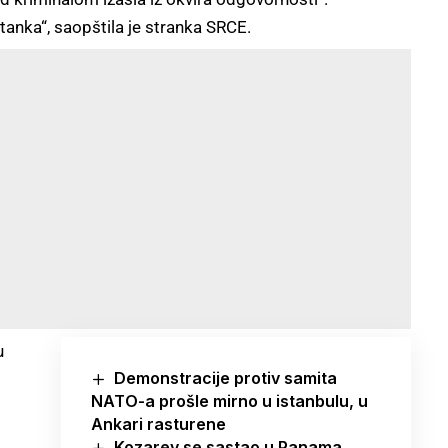
stanka“, saopštila je stranka SRCE.
u
Demonstracije protiv samita
NATO-a prošle mirno u istanbulu, u
Ankari rasturene
Kozarev se sastao u Panama