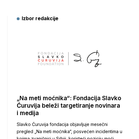
Izbor redakcije
„Na meti moćnika“: Fondacija Slavko
Ćuruvija beleži targetiranje novinara
i medija
Slavko Ćuruvija fondacija objavljuje mesečni
pregled „Na meti moćnika“, posvećen incidentima u
kojima zvaničnici u Srbiji, koristeći poziciju moći,