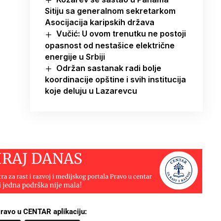
Sitiju sa generalnom sekretarkom
Asocijacija karipskih država
Vučić: U ovom trenutku ne postoji
opasnost od nestašice električne
energije u Srbiji
Održan sastanak radi bolje
koordinacije opštine i svih institucija
koje deluju u Lazarevcu
ravo u CENTAR aplikaciju: