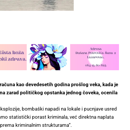
bračuna kao devedesetih godina prošlog veka, kada je
na zarad političkog opstanka jednog čoveka, ocenila
ksplozije, bombaški napadi na lokale i pucnjave usred
o statistički porast kriminala, već direktna naplata
 prema kriminalnim strukturama“.