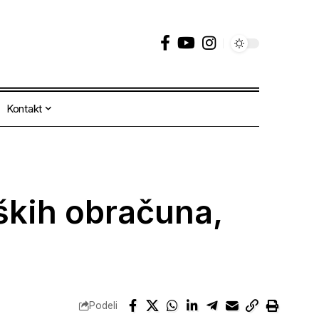
Kontakt
ških obračuna,
Podeli