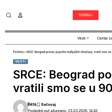
DONIRAJ
Vesti
Centar za
Početna
»
SRCE: Beograd postao poprište mafijaških obračuna, vratili smo se 
VESTI
SRCE: Beograd pos
vratili smo se u 9
Beta
Poslednji put ažurirano: 23.03.2026. 14:42