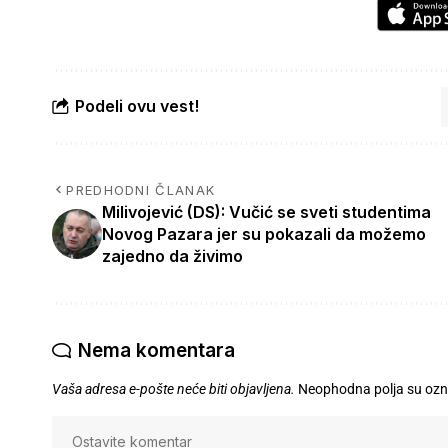
Podeli ovu vest!
PREDHODNI ČLANAK
Milivojević (DS): Vučić se sveti studentima
Novog Pazara jer su pokazali da možemo
zajedno da živimo
Nema komentara
Vaša adresa e-pošte neće biti objavljena.
Neophodna polja su oz