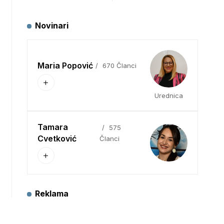
Novinari
Maria Popović
670 Članci
Urednica
Tamara
575
Cvetković
Članci
Reklama