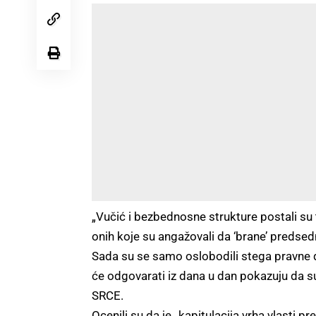
„Vučić i bezbednosne strukture postali su 
onih koje su angažovali da ‘brane’ predsedn
Sada su se samo oslobodili stega pravne dr
će odgovarati iz dana u dan pokazuju da su j
SRCE.
Ocenili su da je „kapitulacija vrha vlasti p