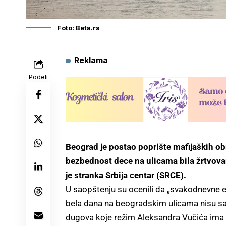
Foto: Beta.rs
Reklama
Podeli
Beograd je postao poprište mafijaških o
bezbednost dece na ulicama bila žrtvova
je stranka Srbija centar (SRCE).
U saopštenju su ocenili da „svakodnevne e
bela dana na beogradskim ulicama nisu sam
dugova koje režim Aleksandra Vučića ima