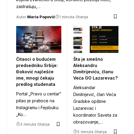
zastrašuju,…
Autor:
Maria Popović
1 minuta čitanja
Čitaoci o budućem
Šta je smešno
predsedniku Srbije:
Aleksandru
Đoković najčešće
Dimitrijeviću, članu
ime, mnogi čekaju
Veća GO Lazarevac?
predlog studenata
Aleksandar
Portal „Pravo u centar“
Dimitrijević, član Veća
pitao je pratioce na
Gradske opštine
Instagramu i Fejsbuku:
Lazarevac i
„Ko…
koordinator Saveta za
obrazovanje,…
3 minuta čitanja
5 minuta čitanja