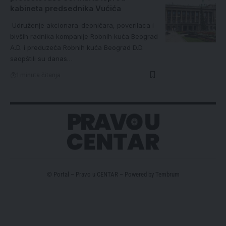
kabineta predsednika Vućića
Udruženje akcionara-deoničara, poverilaca i
bivših radnika kompanije Robnih kuća Beograd
A.D. i preduzeća Robnih kuća Beograd D.D.
saopštili su danas…
1 minuta čitanja
© Portal – Pravo u CENTAR – Powered by
Tembrum