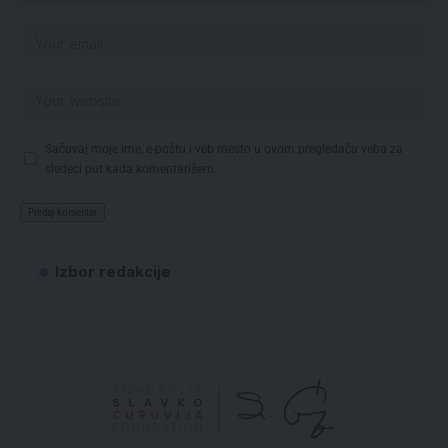
Sačuvaj moje ime, e-poštu i veb mesto u ovom pregledaču veba za
sledeći put kada komentarišem.
Izbor redakcije