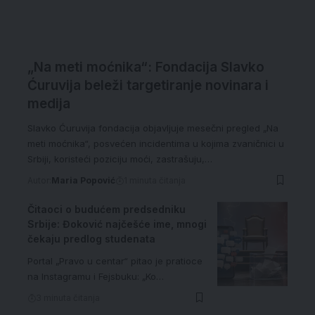
„Na meti moćnika“: Fondacija Slavko
Ćuruvija beleži targetiranje novinara i
medija
Slavko Ćuruvija fondacija objavljuje mesečni pregled „Na
meti moćnika“, posvećen incidentima u kojima zvaničnici u
Srbiji, koristeći poziciju moći, zastrašuju,…
Autor:
Maria Popović
1 minuta čitanja
Čitaoci o budućem predsedniku
Srbije: Đoković najčešće ime, mnogi
čekaju predlog studenata
Portal „Pravo u centar“ pitao je pratioce
na Instagramu i Fejsbuku: „Ko…
3 minuta čitanja