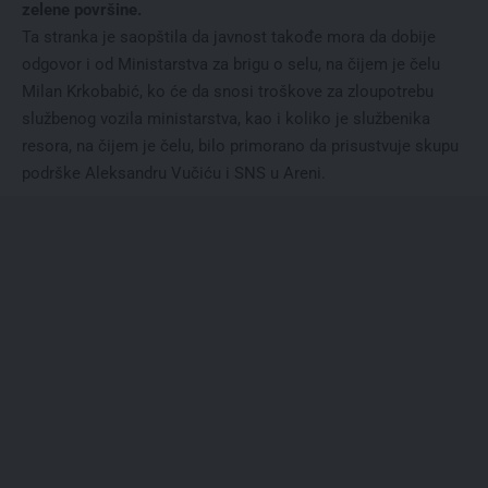
zelene površine.
Ta stranka je saopštila da javnost takođe mora da dobije
odgovor i od Ministarstva za brigu o selu, na čijem je čelu
Milan Krkobabić, ko će da snosi troškove za zloupotrebu
službenog vozila ministarstva, kao i koliko je službenika
resora, na čijem je čelu, bilo primorano da prisustvuje skupu
podrške Aleksandru Vučiću i SNS u Areni.