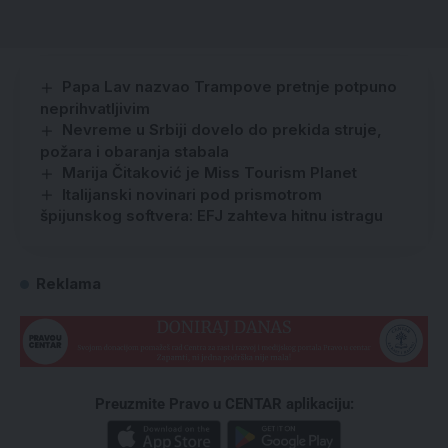
Papa Lav nazvao Trampove pretnje potpuno
neprihvatljivim
Nevreme u Srbiji dovelo do prekida struje,
požara i obaranja stabala
Marija Čitaković je Miss Tourism Planet
Italijanski novinari pod prismotrom
špijunskog softvera: EFJ zahteva hitnu istragu
Reklama
Preuzmite Pravo u CENTAR aplikaciju: