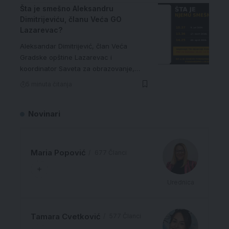
Šta je smešno Aleksandru
Dimitrijeviću, članu Veća GO
Lazarevac?
Aleksandar Dimitrijević, član Veća
Gradske opštine Lazarevac i
koordinator Saveta za obrazovanje,…
5 minuta čitanja
Novinari
Maria Popović
677 Članci
Urednica
Tamara Cvetković
577 Članci