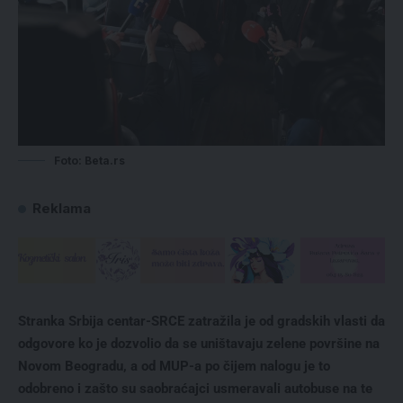
Foto: Beta.rs
Reklama
Stranka Srbija centar-SRCE zatražila je od gradskih vlasti da
odgovore ko je dozvolio da se uništavaju zelene površine na
Novom Beogradu, a od MUP-a po čijem nalogu je to
odobreno i zašto su saobraćajci usmeravali autobuse na te