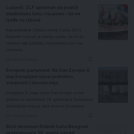
Lazović: ZLF spreman da podrži
studentsku listu i na jesen i da ne
izađe na izbore
Kopredsednik Zeleno-levog fronta (ZLF)
Radomir Lazović je danas izjavio da će ta
stranka dati podršku studentskoj listi i na
izborima…
4 minuta čitanja
Evropski parlament: Na Dan Evrope 9.
maj Evropljani slave jedinstvo,
vrednosti i demokratiju
Evropljani 9. maja slave Dan Evrope a ove
godine se obeležava 76. godišnjica Šumanove
deklaracije koja je dala osnove Evropskoj…
7 minuta čitanja
Bivši akcionari Robnih kuća Beograd
protestovaće 30. marta ispred