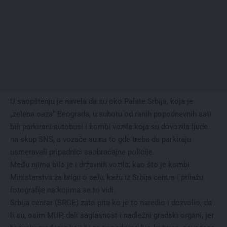
U saopštenju je navela da su oko Palate Srbija, koja je
„zelena oaza“ Beograda, u subotu od ranih popodnevnih sati
bili parkirani autobusi i kombi vozila koja su dovozila ljude
na skup SNS, a vozače su na to gde treba da parkiraju
usmeravali pripadnici saobraćajne policije.
Među njima bilo je i državnih vozila, kao što je kombi
Ministarstva za brigu o selu, kažu iz Srbija centra i prilažu
fotografije na kojima se to vidi.
Srbija centar (SRCE) zato pita ko je to naredio i dozvolio, da
li su, osim MUP, dali saglasnost i nadležni gradski organi, jer