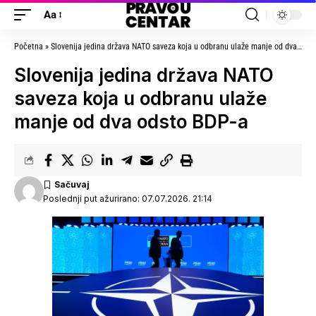
Aa
Početna
»
Slovenija jedina država NATO saveza koja u odbranu ulaže manje od dva odsto BDP-a
Slovenija jedina država NATO
saveza koja u odbranu ulaže
manje od dva odsto BDP-a
Poslednji put ažurirano: 07.07.2026. 21:14