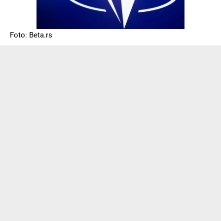
Foto: Beta.rs