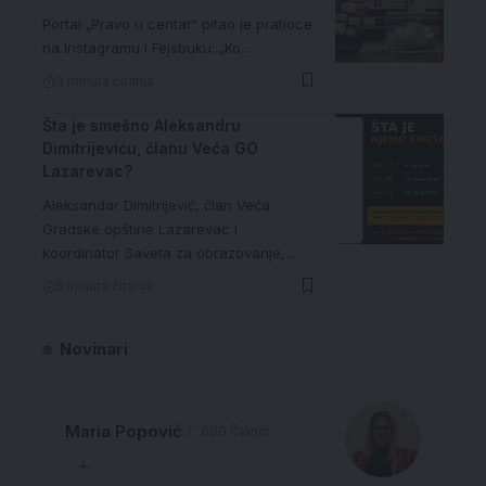
Portal „Pravo u centar“ pitao je pratioce
na Instagramu i Fejsbuku: „Ko…
3 minuta čitanja
Šta je smešno Aleksandru
Dimitrijeviću, članu Veća GO
Lazarevac?
Aleksandar Dimitrijević, član Veća
Gradske opštine Lazarevac i
koordinator Saveta za obrazovanje,…
5 minuta čitanja
Novinari
Maria Popović
680 Članci