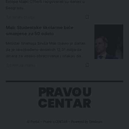
Evrope Majkl O’Flerti razgovarali su danas u
Beogradu…
1 minuta čitanja
Mali: Studentske školarine biće
smanjene za 50 odsto
Ministar finansija Siniša Mali izjavio je danas
da je obezbeđeno dodatnih 12,01 milijarda
dinara za visoko obrazovanje i istakao da…
3 minuta čitanja
© Portal – Pravo u CENTAR – Powered by
Tembrum