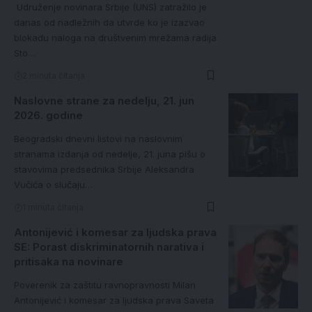
Udruženje novinara Srbije (UNS) zatražilo je
danas od nadležnih da utvrde ko je izazvao
blokadu naloga na društvenim mrežama radija
Sto…
2 minuta čitanja
Naslovne strane za nedelju, 21. jun
2026. godine
Beogradski dnevni listovi na naslovnim
stranama izdanja od nedelje, 21. juna pišu o
stavovima predsednika Srbije Aleksandra
Vučića o slučaju…
1 minuta čitanja
Antonijević i komesar za ljudska prava
SE: Porast diskriminatornih narativa i
pritisaka na novinare
Poverenik za zaštitu ravnopravnosti Milan
Antonijević i komesar za ljudska prava Saveta