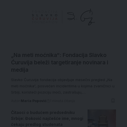
„Na meti moćnika“: Fondacija Slavko
Ćuruvija beleži targetiranje novinara i
medija
Slavko Ćuruvija fondacija objavljuje mesečni pregled „Na
meti moćnika“, posvećen incidentima u kojima zvaničnici u
Srbiji, koristeći poziciju moći, zastrašuju,…
Autor:
Maria Popović
1 minuta čitanja
Čitaoci o budućem predsedniku
Srbije: Đoković najčešće ime, mnogi
čekaju predlog studenata