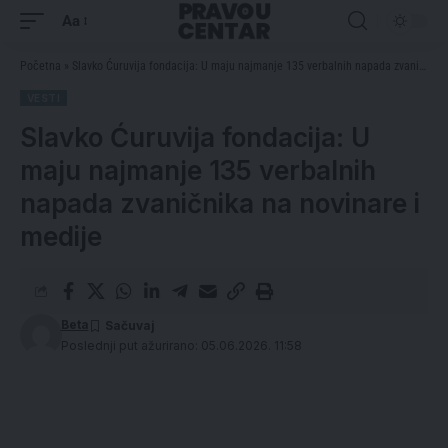
Aa
Početna
»
Slavko Ćuruvija fondacija: U maju najmanje 135 verbalnih napada zvaničnika na novinare i medije
VESTI
Slavko Ćuruvija fondacija: U
maju najmanje 135 verbalnih
napada zvaničnika na novinare i
medije
Beta
Poslednji put ažurirano: 05.06.2026. 11:58