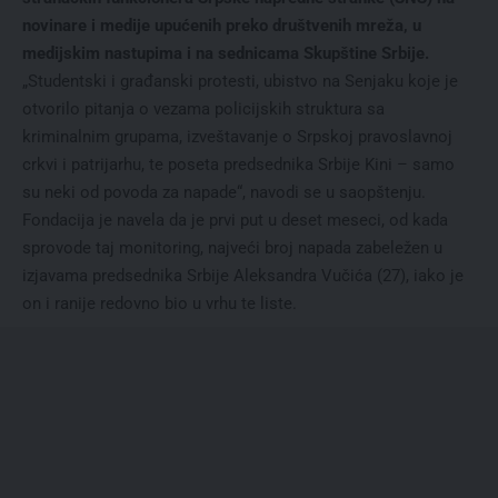
novinare i medije upućenih preko društvenih mreža, u
medijskim nastupima i na sednicama Skupštine Srbije.
„Studentski i građanski protesti, ubistvo na Senjaku koje je
otvorilo pitanja o vezama policijskih struktura sa
kriminalnim grupama, izveštavanje o Srpskoj pravoslavnoj
crkvi i patrijarhu, te poseta predsednika Srbije Kini – samo
su neki od povoda za napade“, navodi se u saopštenju.
Fondacija je navela da je prvi put u deset meseci, od kada
sprovode taj monitoring, najveći broj napada zabeležen u
izjavama predsednika Srbije Aleksandra Vučića (27), iako je
on i ranije redovno bio u vrhu te liste.