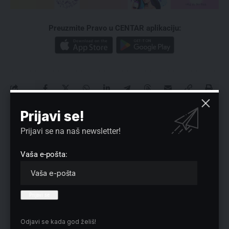
Preuzmite Pravo u CENTAR aplikaciju:
Prijavi se!
Nema komentara
Prijavi se na naš newsletter!
Vaša adresa e-pošte neće biti objavljena.
Neophodna polja su označena
*
Vaša e-pošta:
Odjavi se kada god želiš!