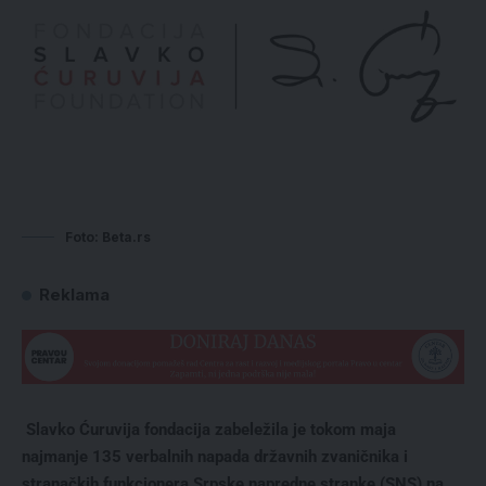
Foto: Beta.rs
Reklama
Slavko Ćuruvija fondacija zabeležila je tokom maja
najmanje 135 verbalnih napada državnih zvaničnika i
stranačkih funkcionera Srpske napredne stranke (SNS) na