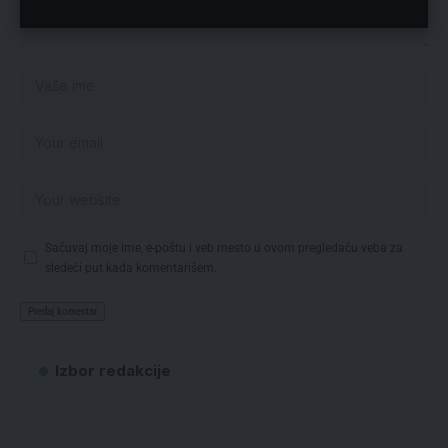
Sačuvaj moje ime, e-poštu i veb mesto u ovom pregledaču veba za
sledeći put kada komentarišem.
Izbor redakcije