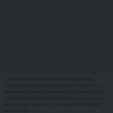
Za njim slede: poslanik SNS-a Nebojša Bakarec (25),
predsednik poslaničke grupe SNS-a Milenko Jovanov (17),
predsednica Skupštine Ana Brnabić (13), predsednik SNS-a i
savetnik predsednika Srbije Miloš Vučević (9), ministar za
javna ulaganja Darko Glišić (7) i poslanik SNS-a Vladimir
Đukanović (6)