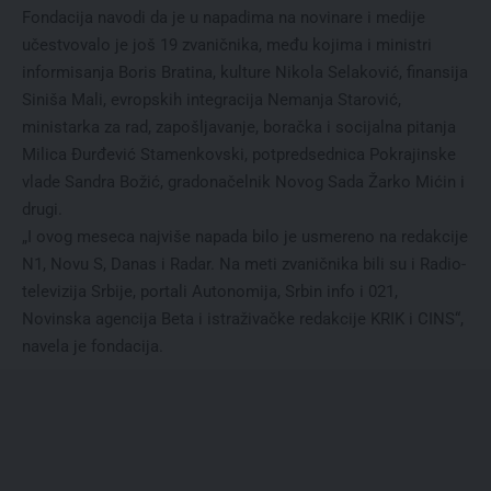
Fondacija navodi da je u napadima na novinare i medije
učestvovalo je još 19 zvaničnika, među kojima i ministri
informisanja Boris Bratina, kulture Nikola Selaković, finansija
Siniša Mali, evropskih integracija Nemanja Starović,
ministarka za rad, zapošljavanje, boračka i socijalna pitanja
Milica Đurđević Stamenkovski, potpredsednica Pokrajinske
vlade Sandra Božić, gradonačelnik Novog Sada Žarko Mićin i
drugi.
„I ovog meseca najviše napada bilo je usmereno na redakcije
N1, Novu S, Danas i Radar. Na meti zvaničnika bili su i Radio-
televizija Srbije, portali Autonomija, Srbin info i 021,
Novinska agencija Beta i istraživačke redakcije KRIK i CINS“,
navela je fondacija.