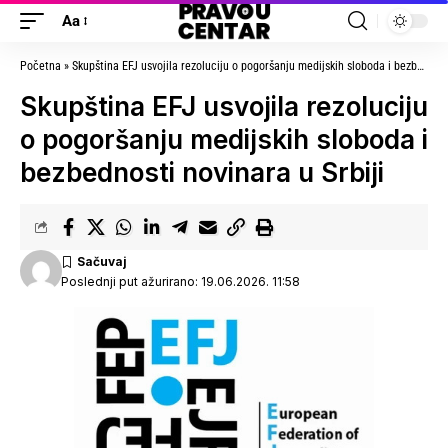
Aa
Početna
»
Skupština EFJ usvojila rezoluciju o pogoršanju medijskih sloboda i bezbednosti novinara u Srbiji
Skupština EFJ usvojila rezoluciju
o pogoršanju medijskih sloboda i
bezbednosti novinara u Srbiji
Poslednji put ažurirano: 19.06.2026. 11:58