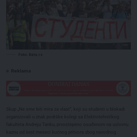
Foto: Beta.rs
Reklama
Skup „Ne sme biti mira za vlast“, koji su studenti u blokadi
organizovali u znak podrške kolegi sa Elektrotehničkog
fakulteta Andreju Tanku, prvostepeno osuđenom na uslovnu
kaznu od šest meseci kućnog pritvora zbog navodnog