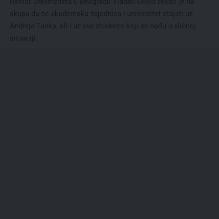
Rektor Univerziteta u Beogradu Vladan Đokić rekao je na
skupu da će akademska zajednica i univerzitet stajati uz
Andreja Tanka, ali i uz sve studente koji se nađu u sličnoj
situaciji.