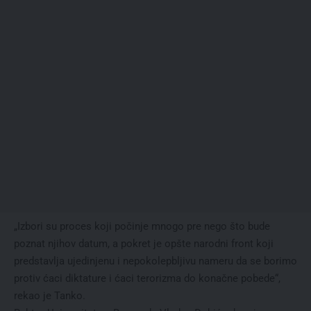
„Izbori su proces koji počinje mnogo pre nego što bude
poznat njihov datum, a pokret je opšte narodni front koji
predstavlja ujedinjenu i nepokolepbljivu nameru da se borimo
protiv ćaci diktature i ćaci terorizma do konačne pobede“,
rekao je Tanko.