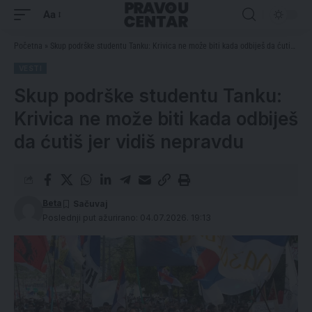
Aa
Početna
»
Skup podrške studentu Tanku: Krivica ne može biti kada odbiješ da ćutiš jer vidiš nepravdu
VESTI
Skup podrške studentu Tanku:
Krivica ne može biti kada odbiješ
da ćutiš jer vidiš nepravdu
Beta
Poslednji put ažurirano: 04.07.2026. 19:13