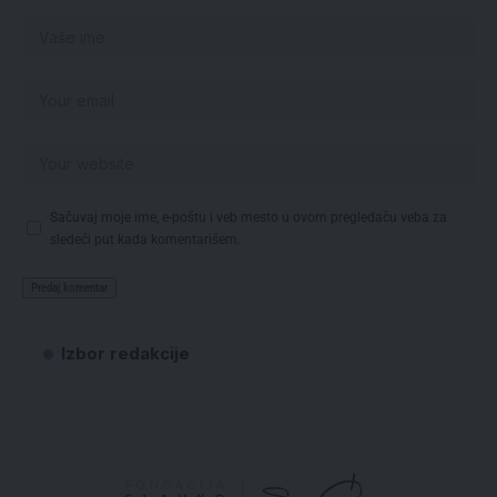
Sačuvaj moje ime, e-poštu i veb mesto u ovom pregledaču veba za
sledeći put kada komentarišem.
Izbor redakcije