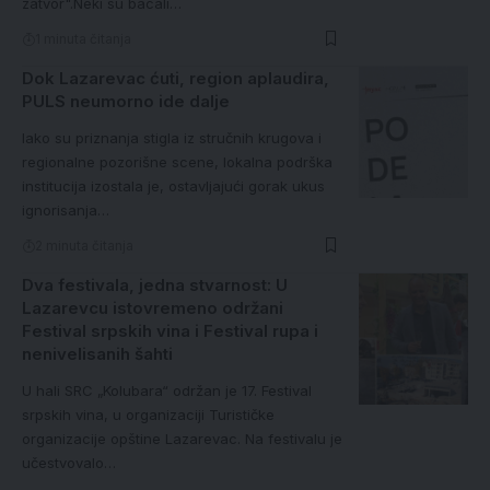
zatvor".Neki su bacali…
1 minuta čitanja
Dok Lazarevac ćuti, region aplaudira,
PULS neumorno ide dalje
Iako su priznanja stigla iz stručnih krugova i
regionalne pozorišne scene, lokalna podrška
institucija izostala je, ostavljajući gorak ukus
ignorisanja…
2 minuta čitanja
Dva festivala, jedna stvarnost: U
Lazarevcu istovremeno održani
Festival srpskih vina i Festival rupa i
nenivelisanih šahti
U hali SRC „Kolubara“ održan je 17. Festival
srpskih vina, u organizaciji Turističke
organizacije opštine Lazarevac. Na festivalu je
učestvovalo…