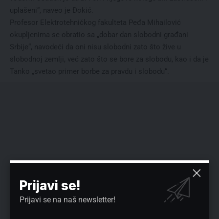
uplašeni“, naveo je Đokić.
Profesor Elektrotehničkog fakulteta Peđa Mihailović
okupljenima se obratio sa „dobar dan slobodni građani
Srbije“, navodeći da oni nisu slobodni zato što žive u
slobodnoj zemlji, već zato što se bore za slobodu, kao i da je
Tanko „svetao primer borbe za pravdu i slobodu“.
Prijavi se!
Prijavi se na naš newsletter!