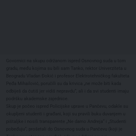
Govornici na skupu održanom ispred Osnovnog suda u tom
gradu, među kojima su bili sam Tanko, rektor Univerziteta u
Beogradu Vladan Đokić i profesor Elektrotehničkog fakulteta
Peđa Mihailović, poručili su da krivica „ne može biti kada
odbiješ da ćutiš jer vidiš nepravdu“, ali i da svi studenti imaju
podršku akademske zajednice.
Skup je počeo ispred Policijske uprave u Pančevu, odakle su
okupljeni studenti i građani, koji su pravili buku duvanjem u
pištaljke i nosili transparente „Ne damo Andreja“ i „Studenti
pobeđuju“, prošetali do Osnovnog suda u Pančevu (koji je