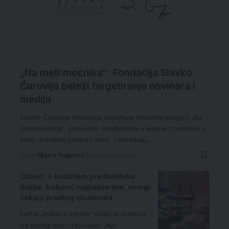
„Na meti moćnika“: Fondacija Slavko
Ćuruvija beleži targetiranje novinara i
medija
Slavko Ćuruvija fondacija objavljuje mesečni pregled „Na
meti moćnika“, posvećen incidentima u kojima zvaničnici u
Srbiji, koristeći poziciju moći, zastrašuju,…
Autor:
Maria Popović
1 minuta čitanja
Čitaoci o budućem predsedniku
Srbije: Đoković najčešće ime, mnogi
čekaju predlog studenata
Portal „Pravo u centar“ pitao je pratioce
na Instagramu i Fejsbuku: „Ko…