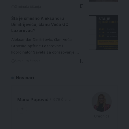
3 minuta čitanja
Šta je smešno Aleksandru
Dimitrijeviću, članu Veća GO
Lazarevac?
Aleksandar Dimitrijević, član Veća
Gradske opštine Lazarevac i
koordinator Saveta za obrazovanje,…
5 minuta čitanja
Novinari
Maria Popović
679 Članci
Urednica