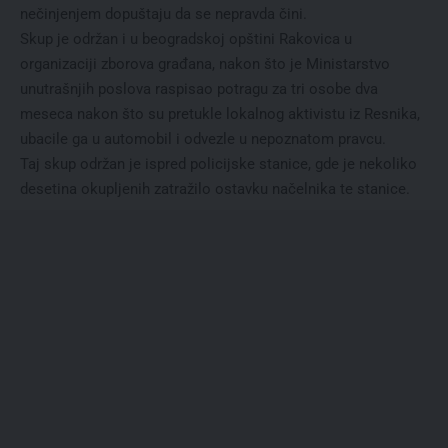
nečinjenjem dopuštaju da se nepravda čini.
Skup je održan i u beogradskoj opštini Rakovica u
organizaciji zborova građana, nakon što je Ministarstvo
unutrašnjih poslova raspisao potragu za tri osobe dva
meseca nakon što su pretukle lokalnog aktivistu iz Resnika,
ubacile ga u automobil i odvezle u nepoznatom pravcu.
Taj skup održan je ispred policijske stanice, gde je nekoliko
desetina okupljenih zatražilo ostavku načelnika te stanice.