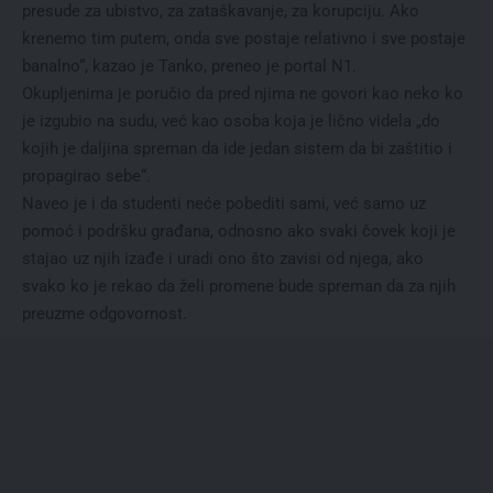
presude za ubistvo, za zataškavanje, za korupciju. Ako
krenemo tim putem, onda sve postaje relativno i sve postaje
banalno“, kazao je Tanko, preneo je portal N1.
Okupljenima je poručio da pred njima ne govori kao neko ko
je izgubio na sudu, već kao osoba koja je lično videla „do
kojih je daljina spreman da ide jedan sistem da bi zaštitio i
propagirao sebe“.
Naveo je i da studenti neće pobediti sami, već samo uz
pomoć i podršku građana, odnosno ako svaki čovek koji je
stajao uz njih izađe i uradi ono što zavisi od njega, ako
svako ko je rekao da želi promene bude spreman da za njih
preuzme odgovornost.