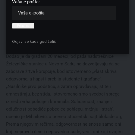
Vaša e-pošta:
Odjavi se kada god želiš!
Dodao je da građani 20 meseci, od pada nadstrešnice
Železničke stanice u Novom Sadu, ne dozvoljavaju da se
zaborave žrtve korupcije, kod istovremeno „vlast skriva
odgovorne, a hapsi i prebija studente i građane“.
„Nasilnike prvo podstiču, a zatim opravdavaju, štite i
amnestiraju, bez stida. Istovremeno smo svedoci sprege
između vrha policije i kriminala. Solidarnost, znanje i
odlučnost pobediće pobediće pohlepu, mržnju i strah“,
ocenio je Mihailović, a preneo studentski sajt blokade.org.
Prema njegovim rečima, odgovornost ne snose samo oni
koji nepravdu čine i nepravedno sude, već i oni koji svojim