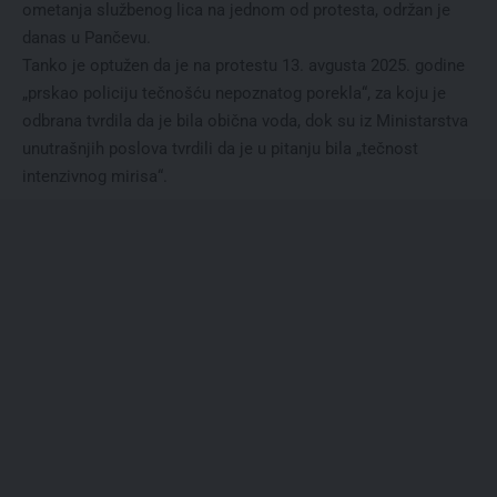
ometanja službenog lica na jednom od protesta, održan je
danas u Pančevu.
Tanko je optužen da je na protestu 13. avgusta 2025. godine
„prskao policiju tečnošću nepoznatog porekla“, za koju je
odbrana tvrdila da je bila obična voda, dok su iz Ministarstva
unutrašnjih poslova tvrdili da je u pitanju bila „tečnost
intenzivnog mirisa“.