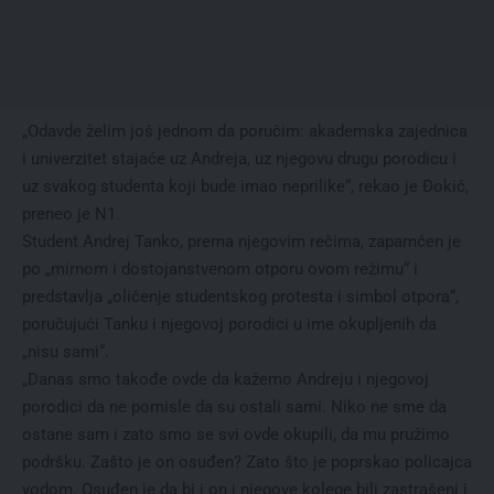
„Odavde želim još jednom da poručim: akademska zajednica
i univerzitet stajaće uz Andreja, uz njegovu drugu porodicu i
uz svakog studenta koji bude imao neprilike“, rekao je Đokić,
preneo je N1.
Student Andrej Tanko, prema njegovim rečima, zapamćen je
po „mirnom i dostojanstvenom otporu ovom režimu“ i
predstavlja „oličenje studentskog protesta i simbol otpora“,
poručujući Tanku i njegovoj porodici u ime okupljenih da
„nisu sami“.
„Danas smo takođe ovde da kažemo Andreju i njegovoj
porodici da ne pomisle da su ostali sami. Niko ne sme da
ostane sam i zato smo se svi ovde okupili, da mu pružimo
podršku. Zašto je on osuđen? Zato što je poprskao policajca
vodom. Osuđen je da bi i on i njegove kolege bili zastrašeni i