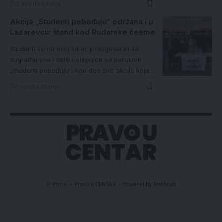
2 minuta čitanja
Akcija „Studenti pobeđuju” održana i u
Lazarevcu: štand kod Rudarske česme
Studenti su na ovoj lokaciji razgovarali sa
sugrađanima i delili nalepnice sa porukom
„Studenti pobeđuju”, kao deo šire akcije koja…
1 minuta čitanja
© Portal – Pravo u CENTAR – Powered by
Tembrum