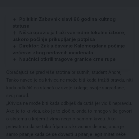
Politikin Zabavnik slavi 86 godina kultnog
statusa
Niška opozicija traži vanredne lokalne izbore,
uskoro počinje prikupljanje potpisa
Direktor: Zaključavanje Kalemegdana počinje
večeras zbog nedavnih incidenata
Naučnici otkrili tragove granice crne rupe
Obraćajući se pred više stotina prisutnih, student Andrej
Tanko naveo je da krivica ne može biti kada tražiš pravdu, niti
kada odlučiš da staneš uz svoje kolege, svoje sugrađane,
svoj narod.
„Krivica ne može biti kada odbiješ da ćutiš jer vidiš nepravdu.
Ako je to krivica, ako je to zločin, onda to mnogo više govori
o sistemu u kojem živimo nego o samom krvcu. Ako
prihvatimo da se tako frljamo s krivičnim delima, onda je
samo pitanje kada će se dovesti u pitanje legitimitet neke