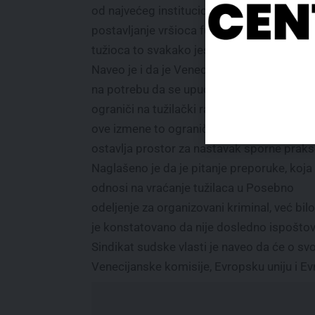
od najvećeg institucionalnog značaja, a
postavljanje vršioca funkcije glavnog javn
tužioca to svakako jeste“, ocenio je sindika
Naveo je i da je Venecijanska komisija uka
na potrebu da se upućivanje javnih tužilac
ograniči na tužilački rang istog stepena, al
ove izmene to ograničenje ne sadrže, čime
ostavlja prostor za nastavak sporne praks
Naglašeno je da je pitanje preporuke, koja
odnosi na vraćanje tužilaca u Posebno
odeljenje za organizovani kriminal, već bi
je konstatovano da nije dosledno ispošto
Sindikat sudske vlasti je naveo da će o svo
Venecijanske komisije, Evropsku uniju i E