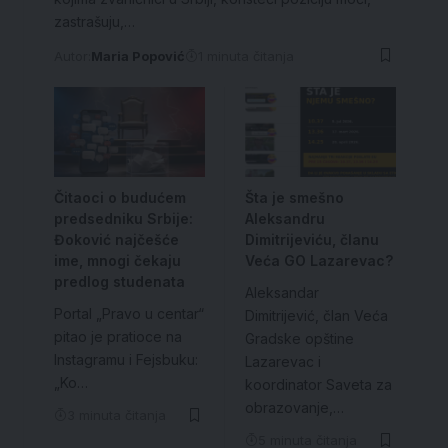
zastrašuju,…
Autor:
Maria Popović
1 minuta čitanja
Čitaoci o budućem
Šta je smešno
predsedniku Srbije:
Aleksandru
Đoković najčešće
Dimitrijeviću, članu
ime, mnogi čekaju
Veća GO Lazarevac?
predlog studenata
Aleksandar
Portal „Pravo u centar“
Dimitrijević, član Veća
pitao je pratioce na
Gradske opštine
Instagramu i Fejsbuku:
Lazarevac i
„Ko…
koordinator Saveta za
obrazovanje,…
3 minuta čitanja
5 minuta čitanja