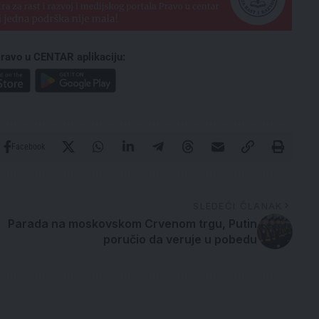
ravo u CENTAR aplikaciju:
Facebook
SLEDEĆI ČLANAK
Parada na moskovskom Crvenom trgu, Putin
poručio da veruje u pobedu