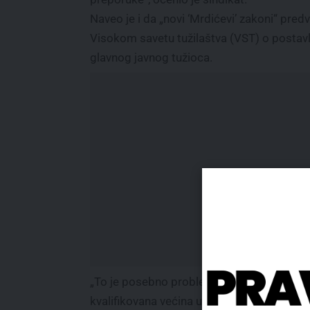
Naveo je i da „novi ‘Mrdićevi’ zakoni“ pred
Visokom savetu tužilaštva (VST) o postavlj
glavnog javnog tužioca.
„To je posebno problematično jer se
kvalifikovana većina upravo koristi kod pit