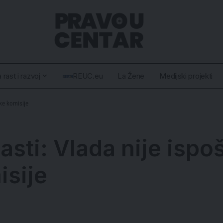
 rast i razvoj
REUC.eu
La Žene
Medijski projekti
ske komisije
asti: Vlada nije isp
isije