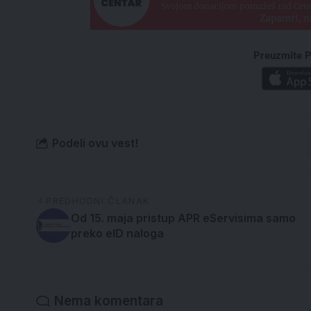
Preuzmite P
Podeli ovu vest!
PREDHODNI ČLANAK
Od 15. maja pristup APR eServisima samo
preko eID naloga
Nema komentara