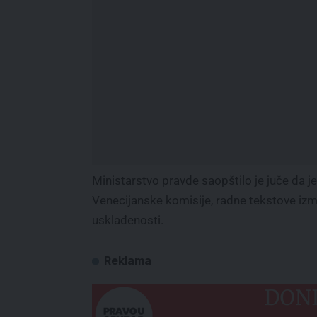
Ministarstvo pravde saopštilo je juče da je
Venecijanske komisije, radne tekstove iz
usklađenosti.
Reklama