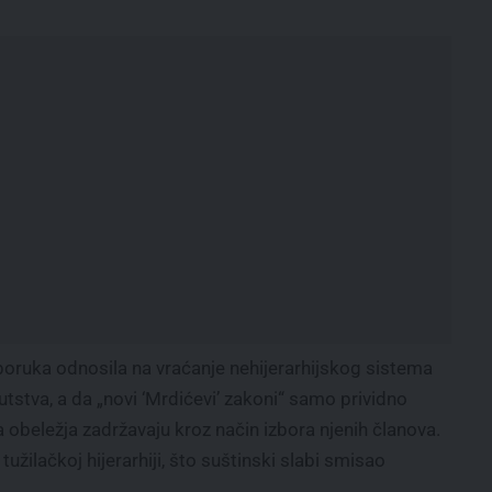
eporuka odnosila na vraćanje nehijerarhijskog sistema
stva, a da „novi ‘Mrdićevi’ zakoni“ samo prividno
ska obeležja zadržavaju kroz način izbora njenih članova.
tužilačkoj hijerarhiji, što suštinski slabi smisao