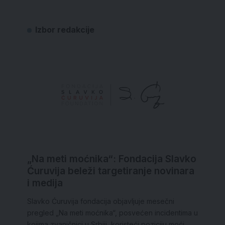
Izbor redakcije
„Na meti moćnika“: Fondacija Slavko
Ćuruvija beleži targetiranje novinara
i medija
Slavko Ćuruvija fondacija objavljuje mesečni
pregled „Na meti moćnika“, posvećen incidentima u
kojima zvaničnici u Srbiji, koristeći poziciju moći,