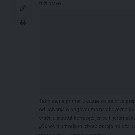
tužilaštvo.
Tako se, na primer, ukazuje da se prva pr
odlučivanja o prigovorima na obavezna uput
vraćaju institut komisije, jer se hijerarhij
„Osnovni kriterijum izbora ostaje položaj u 
preporuke“, ocenio je sindikat.