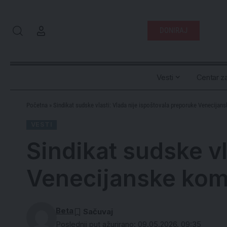
DONIRAJ
Vesti
Centar za
Početna
»
Sindikat sudske vlasti: Vlada nije ispoštovala preporuke Venecijan
VESTI
Sindikat sudske vl
Venecijanske kom
Beta
Poslednji put ažurirano: 09.05.2026. 09:35