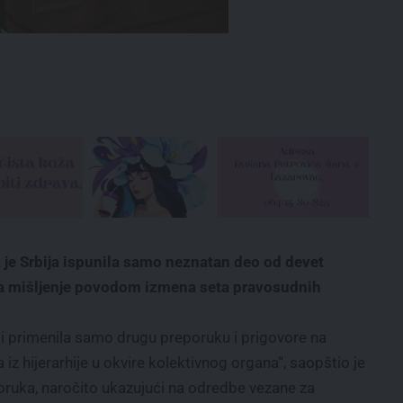
a je Srbija ispunila samo neznatan deo od devet
na mišljenje povodom izmena seta pravosudnih
ti primenila samo drugu preporuku i prigovore na
iz hijerarhije u okvire kolektivnog organa“, saopštio je
poruka, naročito ukazujući na odredbe vezane za