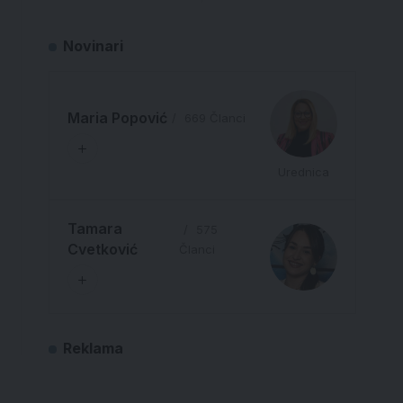
Novinari
Maria Popović
669 Članci
Urednica
Tamara
575
Cvetković
Članci
Reklama