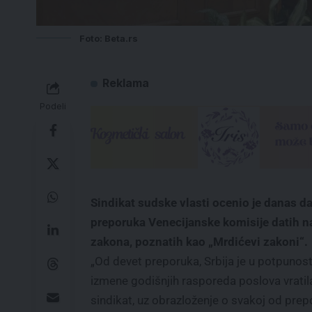
Foto: Beta.rs
Reklama
Podeli
Sindikat sudske vlasti ocenio je danas d
preporuka Venecijanske komisije datih 
zakona, poznatih kao „Mrdićevi zakoni“.
„Od devet preporuka, Srbija je u potpunos
izmene godišnjih rasporeda poslova vratila 
sindikat, uz obrazloženje o svakoj od pre