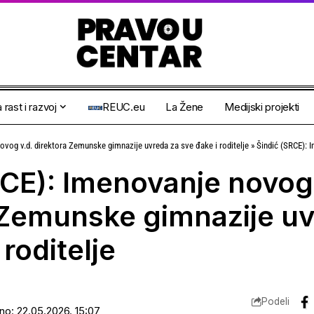
 rast i razvoj
REUC.eu
La Žene
Medijski projekti
ovog v.d. direktora Zemunske gimnazije uvreda za sve đake i roditelje
»
Šindić (SRCE): Imenovanje nov
RCE): Imenovanje novog 
 Zemunske gimnazije uv
 roditelje
Podeli
ano: 22.05.2026. 15:07