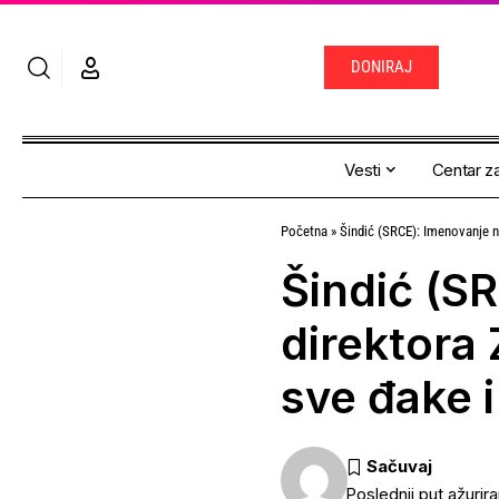
DONIRAJ
Vesti
Centar za
Početna
»
Šindić (SRCE): Imenovanje n
Šindić (S
direktora
sve đake i
Poslednji put ažurir