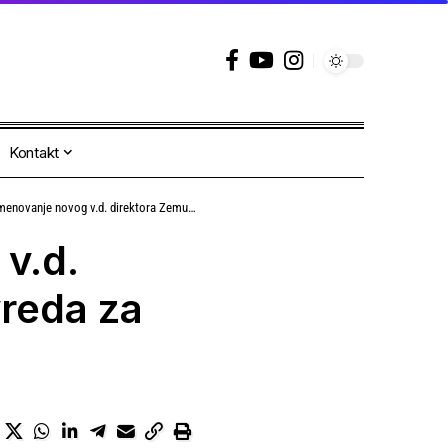
Kontakt
og v.d. direktora Zemunske gimnazije uvreda za sve đake i roditelje
v.d.
reda za