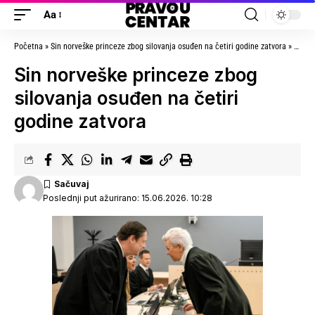
Aa
Početna
»
Sin norveške princeze zbog silovanja osuđen na četiri godine zatvora
»
Sin no
Sin norveške princeze zbog
silovanja osuđen na četiri
godine zatvora
Poslednji put ažurirano: 15.06.2026. 10:28