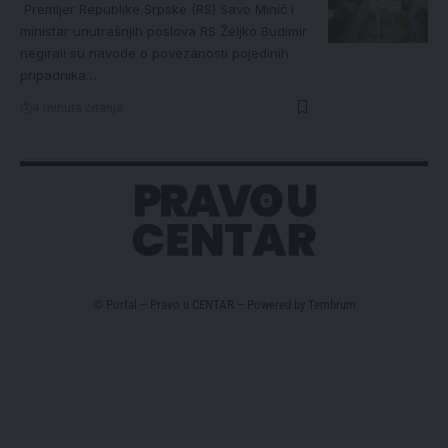
Premijer Republike Srpske (RS) Savo Minić i
ministar unutrašnjih poslova RS Željko Budimir
negirali su navode o povezanosti pojedinih
pripadnika…
4 minuta čitanja
© Portal – Pravo u CENTAR – Powered by
Tembrum