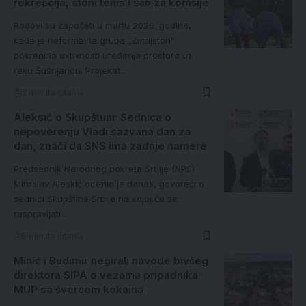
rekreacija, stoni tenis i šah za komšije
Radovi su započeti u martu 2026. godine,
kada je neformalna grupa „Zmajstori”
pokrenula aktivnosti uređenja prostora uz
reku Šušnjaricu. Projekat…
2 minuta čitanja
Aleksić o Skupštuni: Sednica o
nepoverenju Vladi sazvana dan za
dan, znači da SNS ima zadnje namere
Predsednik Narodnog pokreta Srbije (NPS)
Miroslav Aleskić ocenio je danas, govoreći o
sednici Skupštine Srbije na kojoj će se
raspravljati…
5 minuta čitanja
Minić i Budimir negirali navode bivšeg
direktora SIPA o vezama pripadnika
MUP sa švercom kokaina