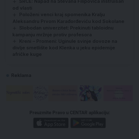
SRCE: Napad na Stevana Filipovića instruisan
od vlasti
Položeni venci kraj spomenika Kralju
Aleksandru Prvom Karađorđeviću kod Sokolane
Slobodan univerzitet: Prekinuti tabloidnu
kampanju mržnje protiv profesora
Kreni – Promeni: Uginule svinje dovoze na
divlje smetlište kod Klenka u jeku epidemije
afričke kuge
Reklama
Preuzmite Pravo u CENTAR aplikaciju: