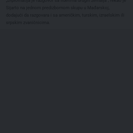
„Diplomatija je razgovor sa liderima drugih zemalja“, rekao je
Sijarto na jednom predizbornom skupu u Mađarskoj,
dodajući da razgovara i sa američkim, turskim, izraelskim ili
srpskim zvaničnicima.