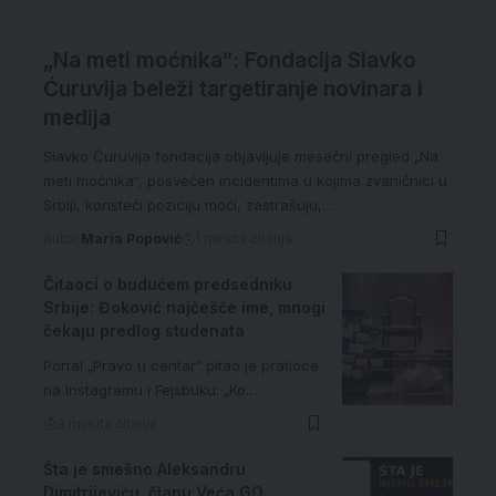
„Na meti moćnika“: Fondacija Slavko
Ćuruvija beleži targetiranje novinara i
medija
Slavko Ćuruvija fondacija objavljuje mesečni pregled „Na
meti moćnika“, posvećen incidentima u kojima zvaničnici u
Srbiji, koristeći poziciju moći, zastrašuju,…
Autor:
Maria Popović
1 minuta čitanja
Čitaoci o budućem predsedniku
Srbije: Đoković najčešće ime, mnogi
čekaju predlog studenata
Portal „Pravo u centar“ pitao je pratioce
na Instagramu i Fejsbuku: „Ko…
3 minuta čitanja
Šta je smešno Aleksandru
Dimitrijeviću, članu Veća GO