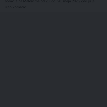
boravila na Maldivima od 20. do 28. maja 2026, gde ju je
ujeo komarac.