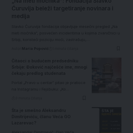
„Na meti moćnika“: Fondacija Slavko
Ćuruvija beleži targetiranje novinara i
medija
Slavko Ćuruvija fondacija objavljuje mesečni pregled „Na
meti moćnika“, posvećen incidentima u kojima zvaničnici u
Srbiji, koristeći poziciju moći, zastrašuju,…
Autor:
Maria Popović
1 minuta čitanja
Čitaoci o budućem predsedniku
Srbije: Đoković najčešće ime, mnogi
čekaju predlog studenata
Portal „Pravo u centar“ pitao je pratioce
na Instagramu i Fejsbuku: „Ko…
3 minuta čitanja
Šta je smešno Aleksandru
Dimitrijeviću, članu Veća GO
Lazarevac?
Aleksandar Dimitrijević, član Veća