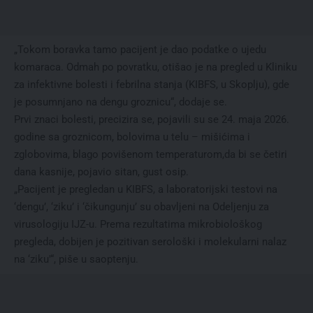
„Tokom boravka tamo pacijent je dao podatke o ujedu
komaraca. Odmah po povratku, otišao je na pregled u Kliniku
za infektivne bolesti i febrilna stanja (KIBFS, u Skoplju), gde
je posumnjano na dengu groznicu“, dodaje se.
Prvi znaci bolesti, precizira se, pojavili su se 24. maja 2026.
godine sa groznicom, bolovima u telu – mišićima i
zglobovima, blago povišenom temperaturom,da bi se četiri
dana kasnije, pojavio sitan, gust osip.
„Pacijent je pregledan u KIBFS, a laboratorijski testovi na
‘dengu’, ‘ziku’ i ‘čikungunju’ su obavljeni na Odeljenju za
virusologiju IJZ-u. Prema rezultatima mikrobiološkog
pregleda, dobijen je pozitivan serološki i molekularni nalaz
na ‘ziku'“, piše u saoptenju.