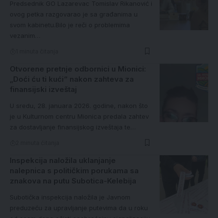
Predsednik GO Lazarevac Tomislav Rikanović i
ovog petka razgovarao je sa građanima u
svom kabinetu.Bilo je reči o problemima
vezanim…
1 minuta čitanja
Otvorene pretnje odbornici u Mionici:
„Doći ću ti kući“ nakon zahteva za
finansijski izveštaj
U sredu, 28. januara 2026. godine, nakon što
je u Kulturnom centru Mionica predala zahtev
za dostavljanje finansijskog izveštaja te…
2 minuta čitanja
Inspekcija naložila uklanjanje
nalepnica s političkim porukama sa
znakova na putu Subotica-Kelebija
Subotička inspekcija naložila je Javnom
preduzeću za upravljanje putevima da u roku