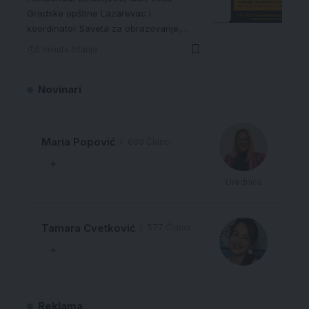
Gradske opštine Lazarevac i
koordinator Saveta za obrazovanje,…
5 minuta čitanja
Novinari
Maria Popović
680 Članci
Urednica
Tamara Cvetković
577 Članci
Reklama