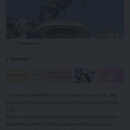
Foto: Beta.rs
Reklama
U Severnoj Makedoniji prvi put je registrovan slučaj „zika“
virisne infekcije, objavio je danas Institut za javno zdravlje
(IJZ).
Kako se navodi u infomaciji tog državnog instutita, prema
dobijenim epidemiološkim podacima obolela osoba je