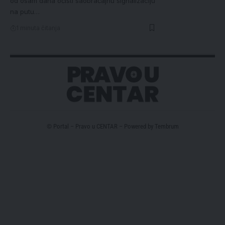
od osam dana očisti saobraćajnu signalizaciju
na putu…
1 minuta čitanja
© Portal – Pravo u CENTAR – Powered by
Tembrum