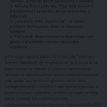
ordenje, a ministri deset sporazuma o saradnji
Ministar Dačić potvrdio: Troje ljudi izvučeno
iz kanala kod Lazarevca, akcija spasavanja i
dalje traje
„Uspela je ONA, uspeću i ja“ – Iz senke
prošlosti: Borba jedne žene sa traumom i
nasiljem
Poverenik: Neproverene tvrdnje o kupovini
glasova pripadnika romske nacionalne
zajednice
Ističe se prvi pacijent oboleo od virisne „zika“ infekcije u
Severnoj Makedoniji nije hospitalizovan, da je poslat je na
kućno lečenje i je trenutno je u dobrom opštem stanju.
Ta bolest se najčešće prenosi ujedom zaraženih komaraca
roda „aedes“, koji su aktivni uglavnom tokom dana,
najrasprostranjeniji u tropskim i suptropskim regionima, ali
je prenos moguć i seksualno, vertikalno sa majke na fetus
tokom trudnoće, kao i transfuzijom krvi.
Inkubacioni period obično traje tri do 14 dana. Klinička slika