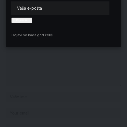
Nema komentara
Vaša adresa e-pošte neće biti objavljena.
Neophodna polja su označena
*
Odjavi se kada god želiš!