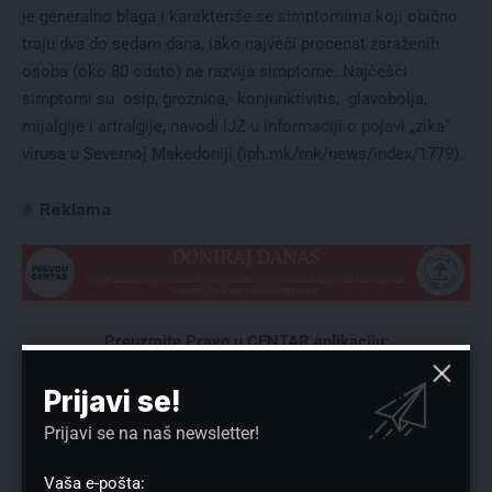
je generalno blaga i karakteriše se simptomima koji obično
traju dva do sedam dana, iako najveći procenat zaraženih
osoba (oko 80 odsto) ne razvija simptome. Najčešći
simptomi su osip, groznica,· konjunktivitis, glavobolja,
mijalgije i artralgije, navodi IJZ u informaciji o pojavi „zika“
virusa u Severnoj Makedoniji (iph.mk/mk/news/index/1779).
Reklama
Preuzmite Pravo u CENTAR aplikaciju:
Prijavi se!
Prijavi se na naš newsletter!
Vaša e-pošta: