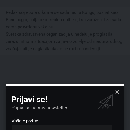
Redak soj ebole o kome se sada radi u Kongu, poznat kao
Bundibugjo, ubija oko trećinu onih koji su zaraženi i za sada
nema potvrđenu vakcinu.
Svetska zdravstvena organizacija u nedeju je proglasila
zarazu hitnom situacijom za javno zdrvlje od međunarodnog
značaja, ali je naglasila da se ne radi o pandemiji.
Prijavi se!
Prijavi se na naš newsletter!
Vaša e-pošta: