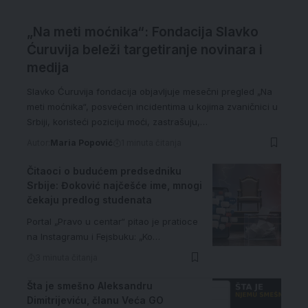
„Na meti moćnika“: Fondacija Slavko
Ćuruvija beleži targetiranje novinara i
medija
Slavko Ćuruvija fondacija objavljuje mesečni pregled „Na
meti moćnika“, posvećen incidentima u kojima zvaničnici u
Srbiji, koristeći poziciju moći, zastrašuju,…
Autor:
Maria Popović
1 minuta čitanja
Čitaoci o budućem predsedniku
Srbije: Đoković najčešće ime, mnogi
čekaju predlog studenata
Portal „Pravo u centar“ pitao je pratioce
na Instagramu i Fejsbuku: „Ko…
3 minuta čitanja
Šta je smešno Aleksandru
Dimitrijeviću, članu Veća GO