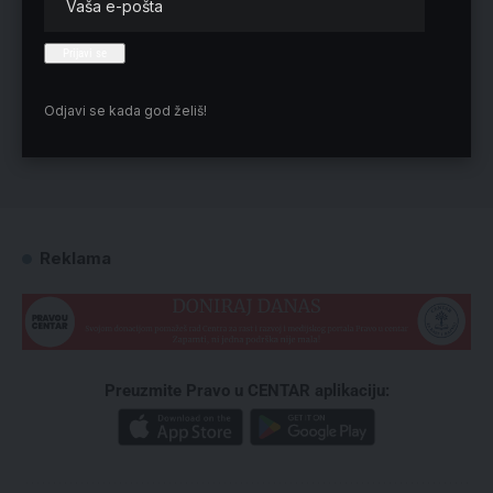
Odjavi se kada god želiš!
Reklama
Preuzmite Pravo u CENTAR aplikaciju: