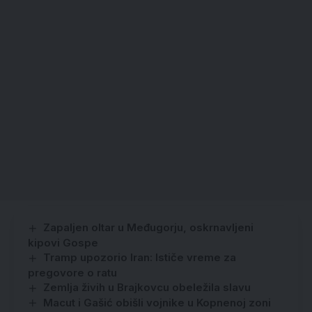
Zapaljen oltar u Međugorju, oskrnavljeni
kipovi Gospe
Tramp upozorio Iran: Ističe vreme za
pregovore o ratu
Zemlja živih u Brajkovcu obeležila slavu
Macut i Gašić obišli vojnike u Kopnenoj zoni