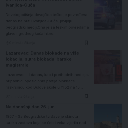
Ivanjica-Guča
Devetogodišnja devojčica teško je povređena
danas na putu Ivanjica-Guča, javljaju
beogradski mediji.Ona je sa teškim povredama
glave i grudnog koša hitno…
0 minuta čitanja
Lazarevac: Danas blokade na više
lokacija, sutra blokada Ibarske
magistrale
Lazarevac – I danas, kao i prethodnih nedelja,
pripadnici opozicionih partija blokiraće
raskrsnicu kod Dulove škole u 11:52 na 15…
1 minuta čitanja
Na današnji dan 26. jun
1867 - Sa Beogradske tvrđave je skinuta
turska zastava koja se četiri veka vijorila nad