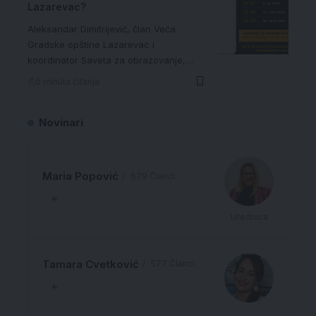
Lazarevac?
Aleksandar Dimitrijević, član Veća
Gradske opštine Lazarevac i
koordinator Saveta za obrazovanje,…
5 minuta čitanja
Novinari
Maria Popović
679 Članci
Urednica
Tamara Cvetković
577 Članci