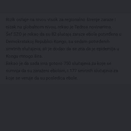
Rizik ostaje na nivou visok za regionalno širenje zaraze i
nizak na globalnom nivou, rekao je Tedros novinarima.
Šef SZO je rekao da su 82 slučaja zaraze ebole potvrđena u
Demokratskoj Republici Kongo, sa sedam potvrđenih
smrtnih slučajeva, ali je dodao da se zna da je epidemija u
Kongu mnogo šira.
Rekao je da sada ima gotovo 750 slučajeva za koje se
sumnja da su zaraženi ebolom, i 177 smrtnih slučajeva za
koje se veruje da su posledica ebole.