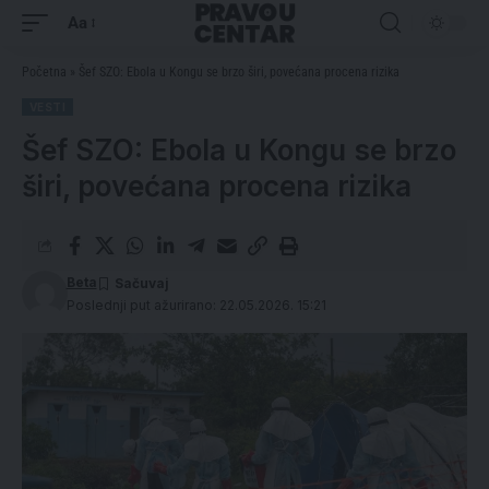
Aa
Početna
»
Šef SZO: Ebola u Kongu se brzo širi, povećana procena rizika
VESTI
Šef SZO: Ebola u Kongu se brzo
širi, povećana procena rizika
Beta
Poslednji put ažurirano: 22.05.2026. 15:21