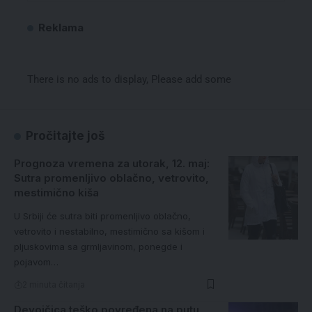
Reklama
There is no ads to display, Please add some
Pročitajte još
Prognoza vremena za utorak, 12. maj:
Sutra promenljivo oblačno, vetrovito,
mestimično kiša
U Srbiji će sutra biti promenljivo oblačno,
vetrovito i nestabilno, mestimično sa kišom i
pljuskovima sa grmljavinom, ponegde i
pojavom…
2 minuta čitanja
Devojčica teško povređena na putu