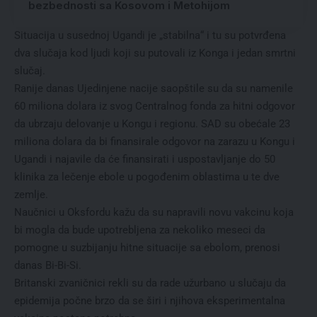
bezbednosti sa Kosovom i Metohijom
Situacija u susednoj Ugandi je „stabilna“ i tu su potvrđena
dva slučaja kod ljudi koji su putovali iz Konga i jedan smrtni
slučaj.
Ranije danas Ujedinjene nacije saopštile su da su namenile
60 miliona dolara iz svog Centralnog fonda za hitni odgovor
da ubrzaju delovanje u Kongu i regionu. SAD su obećale 23
miliona dolara da bi finansirale odgovor na zarazu u Kongu i
Ugandi i najavile da će finansirati i uspostavljanje do 50
klinika za lečenje ebole u pogođenim oblastima u te dve
zemlje.
Naučnici u Oksfordu kažu da su napravili novu vakcinu koja
bi mogla da bude upotrebljena za nekoliko meseci da
pomogne u suzbijanju hitne situacije sa ebolom, prenosi
danas Bi-Bi-Si.
Britanski zvaničnici rekli su da rade užurbano u slučaju da
epidemija počne brzo da se širi i njihova eksperimentalna