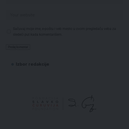
Sačuvaj moje ime, e-poštu i veb mesto u ovom pregledaču veba za
sledeći put kada komentarišem.
Izbor redakcije