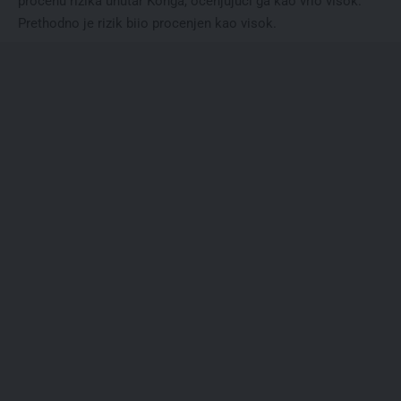
procenu rizika unutar Konga, ocenjujući ga kao vrlo visok.
Prethodno je rizik biio procenjen kao visok.