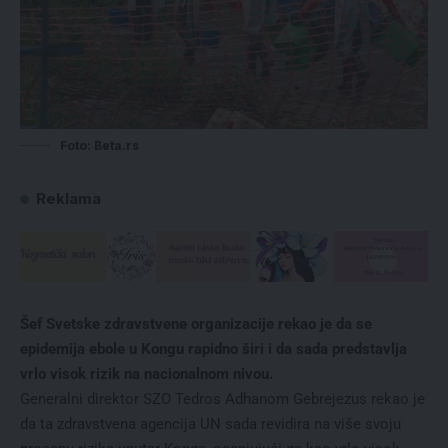
Foto: Beta.rs
Reklama
Šef Svetske zdravstvene organizacije rekao je da se
epidemija ebole u Kongu rapidno širi i da sada predstavlja
vrlo visok rizik na nacionalnom nivou.
Generalni direktor SZO Tedros Adhanom Gebrejezus rekao je
da ta zdravstvena agencija UN sada revidira na više svoju