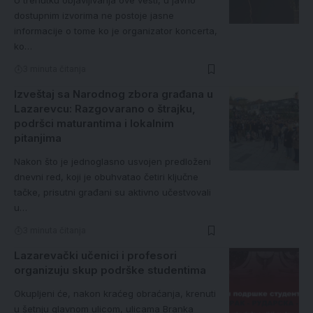
U trenutku objavljivanja ove vesti, u javno
dostupnim izvorima ne postoje jasne
informacije o tome ko je organizator koncerta,
ko…
3 minuta čitanja
Izveštaj sa Narodnog zbora građana u
Lazarevcu: Razgovarano o štrajku,
podršci maturantima i lokalnim
pitanjima
Nakon što je jednoglasno usvojen predloženi
dnevni red, koji je obuhvatao četiri ključne
tačke, prisutni građani su aktivno učestvovali
u…
3 minuta čitanja
Lazarevački učenici i profesori
organizuju skup podrške studentima
Okupljeni će, nakon kraćeg obraćanja, krenuti
u šetnju glavnom ulicom, ulicama Branka