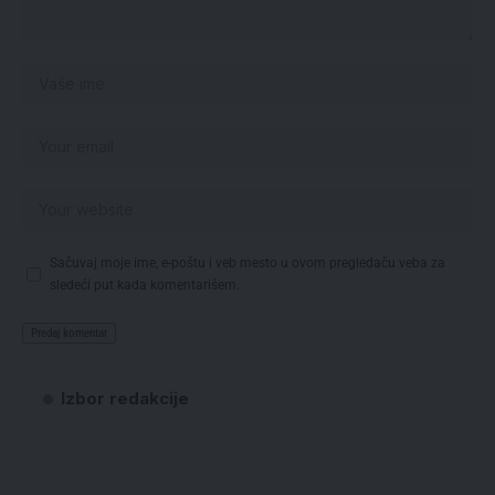
Sačuvaj moje ime, e-poštu i veb mesto u ovom pregledaču veba za
sledeći put kada komentarišem.
Izbor redakcije