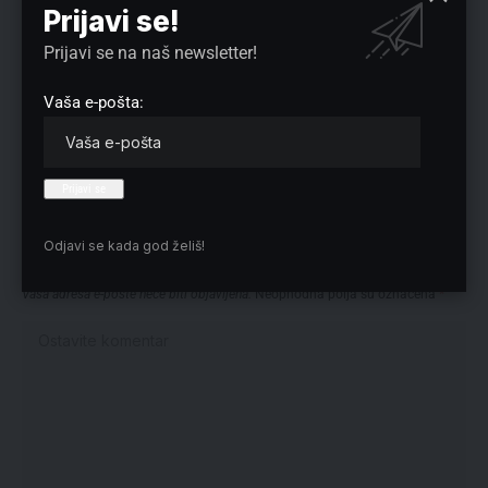
Prijavi se!
Preuzmite Pravo u CENTAR aplikaciju:
Prijavi se na naš newsletter!
Vaša e-pošta:
Odjavi se kada god želiš!
Nema komentara
Vaša adresa e-pošte neće biti objavljena.
Neophodna polja su označena
*