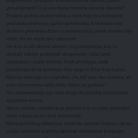
odgovornost za učešće u sistemu može izbrisati pukim
„preumljenjem” ili je ona trajna moralna i pravna obaveza?
Trinaest godina saučesništva u vlasti koja je sistematski
uništavala institucije, gušila demokratiju, kriminalizovala
društvo i pretvarala državu u privatnu prćiju jedne stranke nije
nešto što se može lako zaboraviti.
Oni koji su bili aktivni učesnici tog mehanizma, koji su
donosili odluke, podržavali zloupotrebe, ćutali pred
nepravdom i služili sistemu ličnih privilegija, sada
pokušavaju da se predstave kao njegove žrtve ili pokajnici.
Njihova strategija je očigledna: „Da, bili smo deo sistema, ali
smo istovremeno radili nešto dobro za građane.”
Ova argumentacija nije ništa drugo do pokušaj relativizacije
sopstvene krivice.
Ona je cinična i uvredljiva za građane koji su trpeli posledice
vlasti u kojoj su ovi ljudi učestvovali.
Nema političkog alibija koji može da opravda činjenicu da su
svojim učešćem u režimu aktivirali mehanizme korupcije,