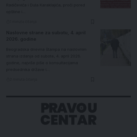
Radičevića i Dula Karaklajića, proći pored
opštine i…
1 minuta čitanja
Naslovne strane za subotu, 4. april
2026. godine
Beogradska dnevna štampa na naslovnim
strana izdanja od subote, 4. april 2026.
godine, najviše piše o konsultacijama
predsednika države i…
2 minuta čitanja