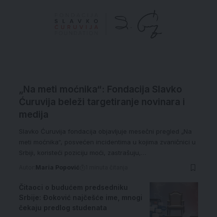
„Na meti moćnika“: Fondacija Slavko
Ćuruvija beleži targetiranje novinara i
medija
Slavko Ćuruvija fondacija objavljuje mesečni pregled „Na
meti moćnika“, posvećen incidentima u kojima zvaničnici u
Srbiji, koristeći poziciju moći, zastrašuju,…
Autor:
Maria Popović
1 minuta čitanja
Čitaoci o budućem predsedniku
Srbije: Đoković najčešće ime, mnogi
čekaju predlog studenata