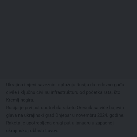
Ukrajina i njeni saveznici optužuju Rusiju da redovno gađa
civile i ključnu civilnu infrastrukturu od početka rata, što
Kremlj negira.
Rusija je prvi put upotrebila raketu Orešnik sa više bojevih
glava na ukrajinski grad Dnjepar u novembru 2024. godine.
Raketa je upotrebljena drugi put u januaru u zapadnoj
ukrajinskoj oblasti Lavov.