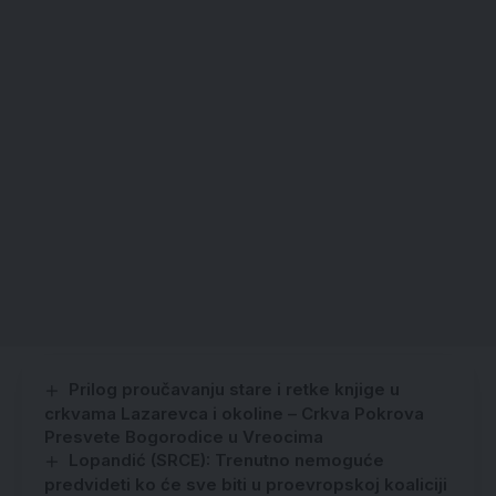
Prilog proučavanju stare i retke knjige u
crkvama Lazarevca i okoline – Crkva Pokrova
Presvete Bogorodice u Vreocima
Lopandić (SRCE): Trenutno nemoguće
predvideti ko će sve biti u proevropskoj koaliciji