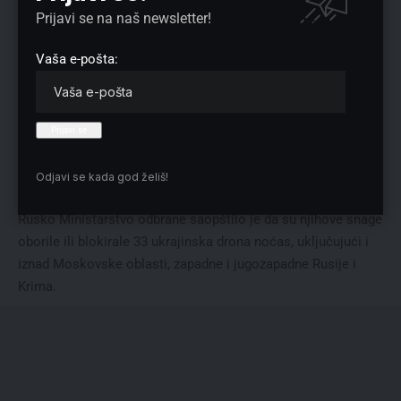
Prijavi se na naš newsletter!
U noćašnjem napadu Rusije na Ukrajinu korišćeno je 600
dronova i 90 raketa lansiranih iz vazduha, mora i sa kopna,
Vaša e-pošta:
saopštile su ukrajinske vazduhoplovne snage.
Ukrajinska vazduhoplovna odbrana uništila je ili blokirala 549
dronova i 55 raketa, a 19 raketa nije stiglo do svog cilja,
navedeno je u saopštenju.
Ruske lokalne vlasti danas su takođe javile da je u udaru
ukrajinskog drona na ruski grad Grajvoron, u Belgorodskoj
Odjavi se kada god želiš!
oblasti poginuo jedan civil.
Rusko Ministarstvo odbrane saopštilo je da su njihove snage
oborile ili blokirale 33 ukrajinska drona noćas, uključujući i
iznad Moskovske oblasti, zapadne i jugozapadne Rusije i
Krima.