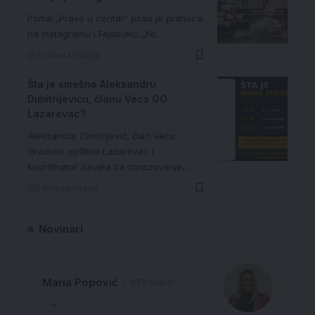
Portal „Pravo u centar“ pitao je pratioce
na Instagramu i Fejsbuku: „Ko…
3 minuta čitanja
Šta je smešno Aleksandru
Dimitrijeviću, članu Veća GO
Lazarevac?
Aleksandar Dimitrijević, član Veća
Gradske opštine Lazarevac i
koordinator Saveta za obrazovanje,…
5 minuta čitanja
Novinari
Maria Popović
673 Članci