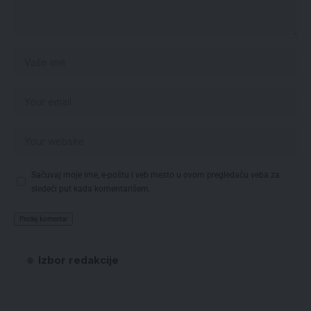
Sačuvaj moje ime, e-poštu i veb mesto u ovom pregledaču veba za
sledeći put kada komentarišem.
Izbor redakcije