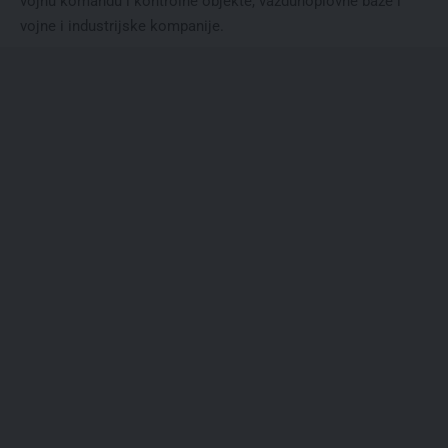
vojnu komandu i kontrolne objekte, vazduhoplovne baze i
vojne i industrijske kompanije.