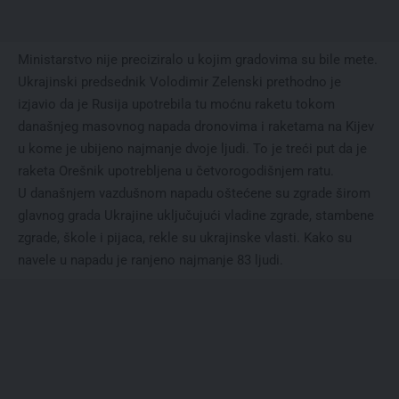
Ministarstvo nije preciziralo u kojim gradovima su bile mete.
Ukrajinski predsednik Volodimir Zelenski prethodno je
izjavio da je Rusija upotrebila tu moćnu raketu tokom
današnjeg masovnog napada dronovima i raketama na Kijev
u kome je ubijeno najmanje dvoje ljudi. To je treći put da je
raketa Orešnik upotrebljena u četvorogodišnjem ratu.
U današnjem vazdušnom napadu oštećene su zgrade širom
glavnog grada Ukrajine uključujući vladine zgrade, stambene
zgrade, škole i pijaca, rekle su ukrajinske vlasti. Kako su
navele u napadu je ranjeno najmanje 83 ljudi.