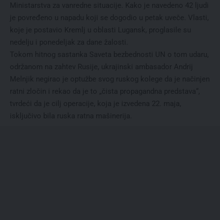
Ministarstva za vanredne situacije. Kako je navedeno 42 ljudi
je povređeno u napadu koji se dogodio u petak uveče. Vlasti,
koje je postavio Kremlj u oblasti Lugansk, proglasile su
nedelju i ponedeljak za dane žalosti.
Tokom hitnog sastanka Saveta bezbednosti UN o tom udaru,
održanom na zahtev Rusije, ukrajinski ambasador Andrij
Melnjik negirao je optužbe svog ruskog kolege da je načinjen
ratni zločin i rekao da je to „čista propagandna predstava“,
tvrdeći da je cilj operacije, koja je izvedena 22. maja,
isključivo bila ruska ratna mašinerija.