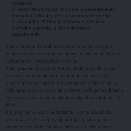
za izbore
SRCE: Monstruozni incident ispred Ribnikara
normalan u društvu gde se promoviše mržnja
Izvestilac EP Picula: Reforme u Srbiji se
značajno usporile, u vladavini prava
nazadovanje
Rusko Ministarstvo odbrane saopštilo je danas da je taj
napad odmazda za ukrajinske napade na civilne objekte na
ruskoj teritoriji, bez dodatnih detalja.
Ruski predsednik Vladimir Putin u petak je osudio napad
dronom na studentski dom u istočnoj Ukrajini koju je
okupirala Rusija, a za koji Moskva optužuje Kijev. Putin je
tada naredio ruskoj vojsci da podnese predloge za odmazdu.
On je rekao da nije bilo vojnih ili policijskih objekata blizu te
škole.
Broj poginulih u udaru na studentski dom u Starobilsku
porastao je na 21, a operacije potrage i spasavanja su
završene, saopštila je kasno sinoć pres služba ruskog