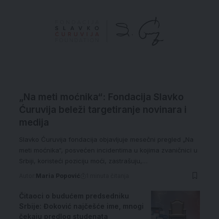
„Na meti moćnika“: Fondacija Slavko
Ćuruvija beleži targetiranje novinara i
medija
Slavko Ćuruvija fondacija objavljuje mesečni pregled „Na
meti moćnika“, posvećen incidentima u kojima zvaničnici u
Srbiji, koristeći poziciju moći, zastrašuju,…
Autor:
Maria Popović
1 minuta čitanja
Čitaoci o budućem predsedniku
Srbije: Đoković najčešće ime, mnogi
čekaju predlog studenata