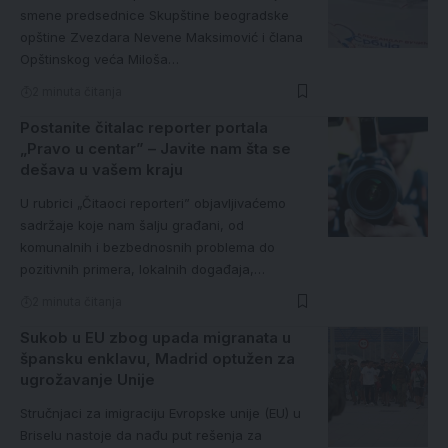
smene predsednice Skupštine beogradske
opštine Zvezdara Nevene Maksimović i člana
Opštinskog veća Miloša…
2 minuta čitanja
Postanite čitalac reporter portala
„Pravo u centar” – Javite nam šta se
dešava u vašem kraju
U rubrici „Čitaoci reporteri” objavljivaćemo
sadržaje koje nam šalju građani, od
komunalnih i bezbednosnih problema do
pozitivnih primera, lokalnih događaja,…
2 minuta čitanja
Sukob u EU zbog upada migranata u
špansku enklavu, Madrid optužen za
ugrožavanje Unije
Stručnjaci za imigraciju Evropske unije (EU) u
Briselu nastoje da nađu put rešenja za