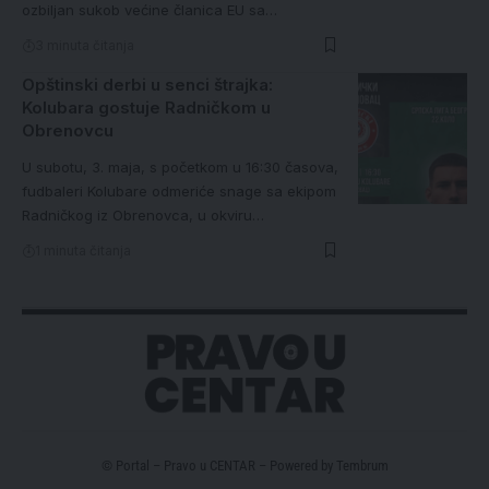
ozbiljan sukob većine članica EU sa…
3 minuta čitanja
Opštinski derbi u senci štrajka:
Kolubara gostuje Radničkom u
Obrenovcu
U subotu, 3. maja, s početkom u 16:30 časova,
fudbaleri Kolubare odmeriće snage sa ekipom
Radničkog iz Obrenovca, u okviru…
1 minuta čitanja
© Portal – Pravo u CENTAR – Powered by
Tembrum